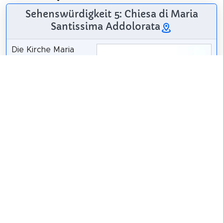
Sehenswürdigkeit 5: Chiesa di Maria
Santissima Addolorata
Die Kirche Maria
Santissima
Addolorata oder
Kirche der
Schmerzensmaria ist
ein Gotteshaus in
der Rocca del
Castello di Lipari.
Effems
/
CC BY-SA 4.0
Wikipedia: Chiesa di
Maria Santissima Addolorata (Lipari) (IT)
Teilen