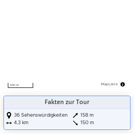
MapLibre
200 m
Fakten zur Tour
36 Sehenswürdigkeiten
158 m
4,3 km
150 m