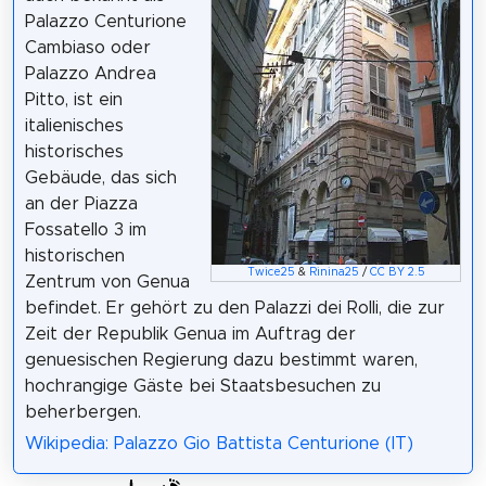
Palazzo Centurione
Cambiaso oder
Palazzo Andrea
Pitto, ist ein
italienisches
historisches
Gebäude, das sich
an der Piazza
Fossatello 3 im
historischen
Twice25
&
Rinina25
/
CC BY 2.5
Zentrum von Genua
befindet. Er gehört zu den Palazzi dei Rolli, die zur
Zeit der Republik Genua im Auftrag der
genuesischen Regierung dazu bestimmt waren,
hochrangige Gäste bei Staatsbesuchen zu
beherbergen.
Wikipedia: Palazzo Gio Battista Centurione (IT)