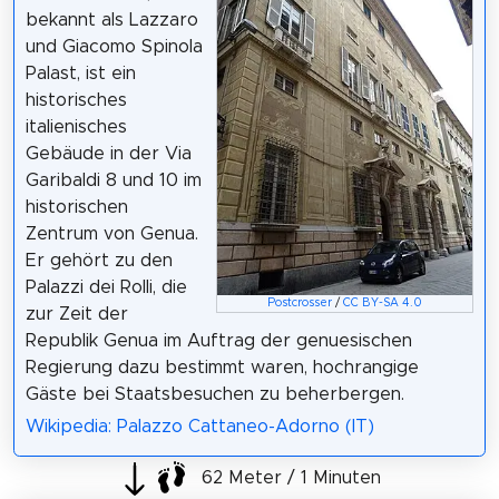
bekannt als Lazzaro
und Giacomo Spinola
Palast, ist ein
historisches
italienisches
Gebäude in der Via
Garibaldi 8 und 10 im
historischen
Zentrum von Genua.
Er gehört zu den
Palazzi dei Rolli, die
Postcrosser
/
CC BY-SA 4.0
zur Zeit der
Republik Genua im Auftrag der genuesischen
Regierung dazu bestimmt waren, hochrangige
Gäste bei Staatsbesuchen zu beherbergen.
Wikipedia: Palazzo Cattaneo-Adorno (IT)
62 Meter / 1 Minuten