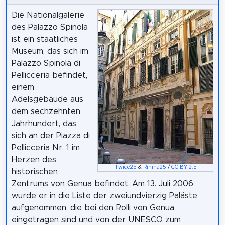
Die Nationalgalerie
des Palazzo Spinola
ist ein staatliches
Museum, das sich im
Palazzo Spinola di
Pellicceria befindet,
einem
Adelsgebäude aus
dem sechzehnten
Jahrhundert, das
sich an der Piazza di
Pellicceria Nr. 1 im
Herzen des
Twice25
&
Rinina25
/
CC BY 2.5
historischen
Zentrums von Genua befindet. Am 13. Juli 2006
wurde er in die Liste der zweiundvierzig Paläste
aufgenommen, die bei den Rolli von Genua
eingetragen sind und von der UNESCO zum