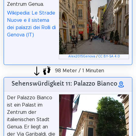
Zentrum Genua.
Wikipedia: Le Strade
Nuove e il sistema
dei palazzi dei Rolli di
Genova (IT)
Alex2015Genova
/
CC BY-SA 4.0
98 Meter / 1 Minuten
Sehenswürdigkeit 11: Palazzo Bianco
Der Palazzo Bianco
ist ein Palast im
Zentrum der
italienischen Stadt
Genua. Er liegt an
der Via Garibaldi, die