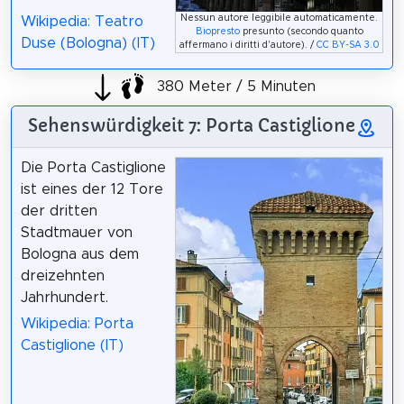
Nessun autore leggibile automaticamente.
Wikipedia: Teatro
Biopresto
presunto (secondo quanto
Duse (Bologna) (IT)
affermano i diritti d'autore). /
CC BY-SA 3.0
380 Meter / 5 Minuten
Sehenswürdigkeit 7: Porta Castiglione
Die Porta Castiglione
ist eines der 12 Tore
der dritten
Stadtmauer von
Bologna aus dem
dreizehnten
Jahrhundert.
Wikipedia: Porta
Castiglione (IT)