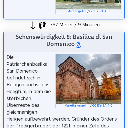
Maraangelini
/
CC BY-SA 4.0
757 Meter / 9 Minuten
Sehenswürdigkeit 8: Basilica di San
Domenico
Die
Patriarchenbasilika
San Domenico
befindet sich in
Bologna und ist das
Heiligtum, in dem die
sterblichen
Überreste des
Maretta Angelini
/
CC BY-SA 4.0
gleichnamigen
Heiligen aufbewahrt werden, Gründer des Ordens
der Predigerbrüder, der 1221 in einer Zelle des