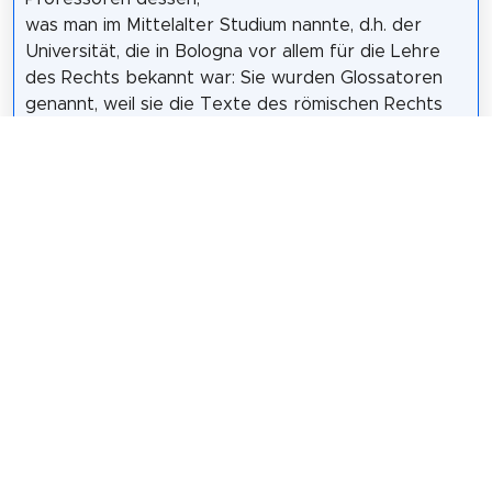
was man im Mittelalter Studium nannte, d.h. der
Universität, die in Bologna vor allem für die Lehre
des Rechts bekannt war: Sie wurden Glossatoren
genannt, weil sie die Texte des römischen Rechts
mit erläuternden Ergänzungen am Rand, den
"Glossen", kommentierten. um den Inhalt der
betrachteten Passagen klarer zu machen. Diese
neuen Berufsgruppen, Eckpfeiler des politischen
und kulturellen Lebens der Stadt, haben sich dafür
entschieden, an Orten mit großer städtischer
Sichtbarkeit begraben zu werden.
Wikipedia: Tombe dei Glossatori della Scuola
bolognese (IT)
Teilen
Weitersagen! Teile diese Seite mit deinen