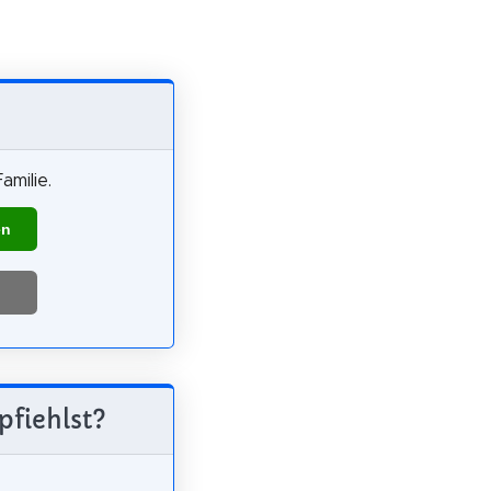
amilie.
en
pfiehlst?