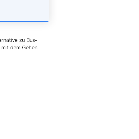
ernative zu Bus-
e mit dem Gehen
. Die Preise bleiben für dich gleich.