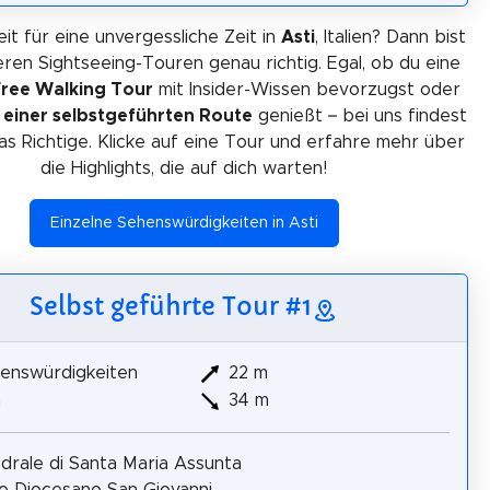
eit für eine unvergessliche Zeit in
Asti
, Italien? Dann bist
eren Sightseeing-Touren genau richtig. Egal, ob du eine
Free Walking Tour
mit Insider-Wissen bevorzugst oder
t einer selbstgeführten Route
genießt – bei uns findest
s Richtige. Klicke auf eine Tour und erfahre mehr über
die Highlights, die auf dich warten!
Einzelne Sehenswürdigkeiten in Asti
Selbst geführte Tour #1
enswürdigkeiten
22 m
m
34 m
drale di Santa Maria Assunta
 Diocesano San Giovanni