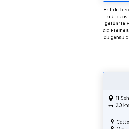
Bist du ber
du bei uns
geführte 
die
Freihei
du genau da
11 Seh
2,3 k
Catte
Museo