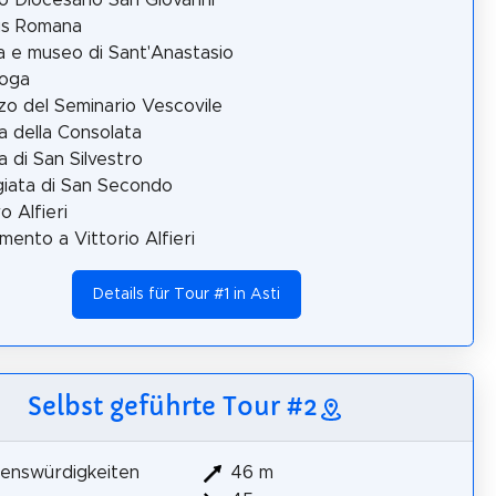
s Romana
a e museo di Sant'Anastasio
goga
zo del Seminario Vescovile
a della Consolata
a di San Silvestro
giata di San Secondo
o Alfieri
ento a Vittorio Alfieri
Details für Tour #1 in Asti
Selbst geführte Tour #2
enswürdigkeiten
46 m