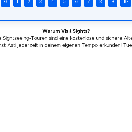
0
1
2
3
4
5
6
7
8
9
10
Warum Visit Sights?
 Sightseeing-Touren sind eine kostenlose und sichere Alt
nst Asti jederzeit in deinem eigenen Tempo erkunden! Tu
etwas Gutes für deine Gesundheit.
Folge uns
FAQ
|
Impressum
|
Datenschutzerklärung
© 2019-2026 Visit Sights. Alle Rechte vorbehalten.
k. Wir verdienen eine kleine Provision, wenn du über diesen Link kaufst