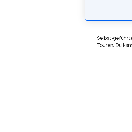
Selbst-geführte
Touren. Du kan
*: Dieser Link ist ein Affiliate-Lin