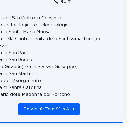
m
45 m
stero San Pietro in Consavia
 archeologico e paleontologico
a di Santa Maria Nuova
a della Confraternita della Santissima Trinità e
Evasio
a di San Paolo
a di San Rocco
o Giraudi (ex chiesa san Giuseppe)
a di San Martino
 del Risorgimento
a di Santa Caterina
ario della Madonna del Portone
Details für Tour #2 in Asti