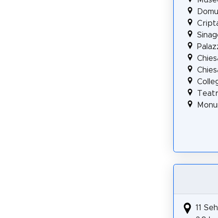
Domu
Cript
Sina
Palaz
Chies
Chies
Colle
Teatr
Monum
11 Seh