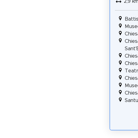
2,9 k
Batti
Museo
Chies
Chies
Sant'
Chies
Chies
Teatr
Chies
Museo
Chies
Santu