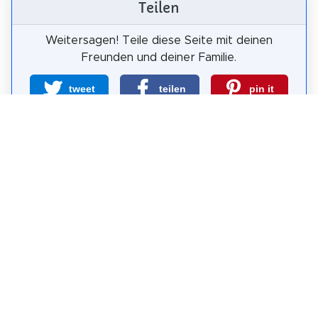
Teilen
Weitersagen! Teile diese Seite mit deinen
Freunden und deiner Familie.
tweet
teilen
pin it
teilen
teilen
mail
Wie wahrscheinlich ist es, dass du uns
weiterempfiehlst?
0
1
2
3
4
5
6
7
8
9
10