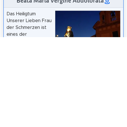
Beata Maria Vergine Addolorata
Das Heiligtum
Unserer Lieben Frau
der Schmerzen ist
eines der
wichtigsten
marianisch-
katholischen
Gotteshäuser in
Agrigent und Sitz
einer der ältesten
Bruderschaften der Stadt, der Maria SS. Dei Sette
Dolori.
Wikipedia: Santuario dell'Addolorata (Agrigento) (IT)
Teilen