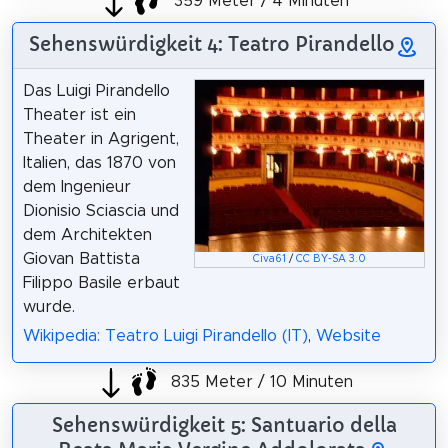
359 Meter / 4 Minuten
Sehenswürdigkeit 4: Teatro Pirandello
Das Luigi Pirandello
Theater ist ein
Theater in Agrigent,
Italien, das 1870 von
dem Ingenieur
Dionisio Sciascia und
dem Architekten
Giovan Battista
Civa61
/
CC BY-SA 3.0
Filippo Basile erbaut
wurde.
Wikipedia: Teatro Luigi Pirandello (IT)
,
Website
835 Meter / 10 Minuten
Sehenswürdigkeit 5: Santuario della