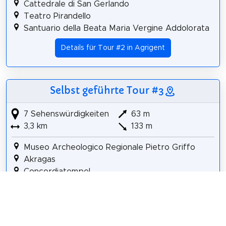
Cattedrale di San Gerlando
Teatro Pirandello
Santuario della Beata Maria Vergine Addolorata
Details für Tour #2 in Agrigent
Selbst geführte Tour #3
7 Sehenswürdigkeiten
63 m
3,3 km
133 m
Museo Archeologico Regionale Pietro Griffo
Akragas
Concordiatempel
Tempio di Giove Olimpico
Dioskurentempel
Tempio L
Giardino della Kolymbetra