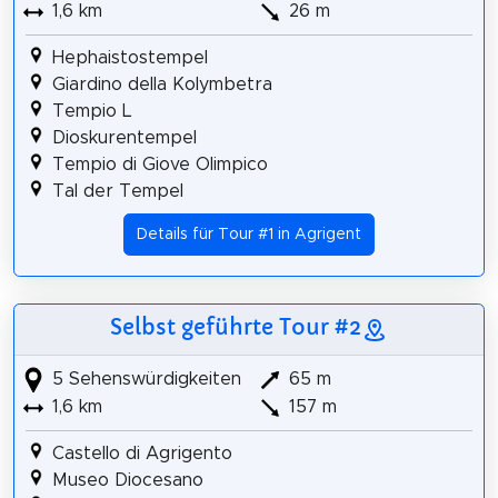
1,6 km
26 m
Hephaistostempel
Giardino della Kolymbetra
Tempio L
Dioskurentempel
Tempio di Giove Olimpico
Tal der Tempel
Details für Tour #1 in Agrigent
Selbst geführte Tour #2
5 Sehenswürdigkeiten
65 m
1,6 km
157 m
Castello di Agrigento
Museo Diocesano