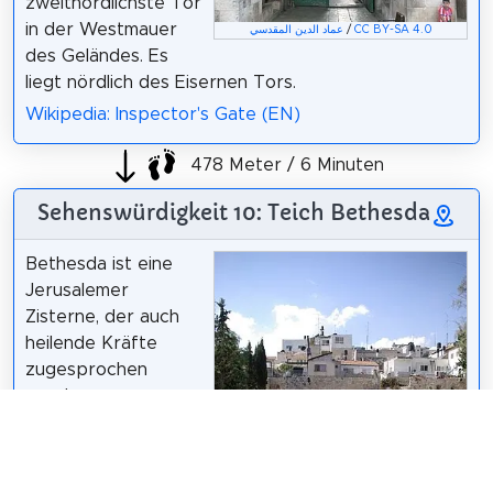
zweitnördlichste Tor
in der Westmauer
عماد الدين المقدسي
/
CC BY-SA 4.0
des Geländes. Es
liegt nördlich des Eisernen Tors.
Wikipedia: Inspector's Gate (EN)
478 Meter / 6 Minuten
Sehenswürdigkeit 10: Teich Bethesda
Bethesda ist eine
Jerusalemer
Zisterne, der auch
heilende Kräfte
zugesprochen
wurden.
Wikipedia: Bethesda
(DE)