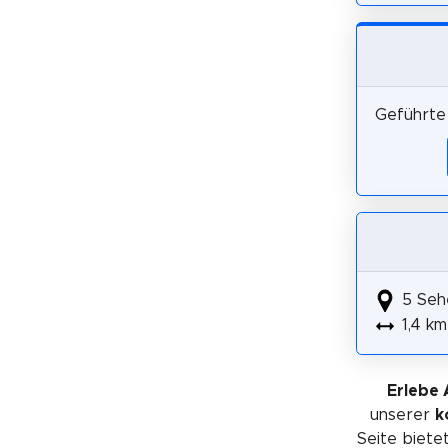
Geführte 
5 Seh
1,4 km
Erlebe 
unserer
k
Seite bietet