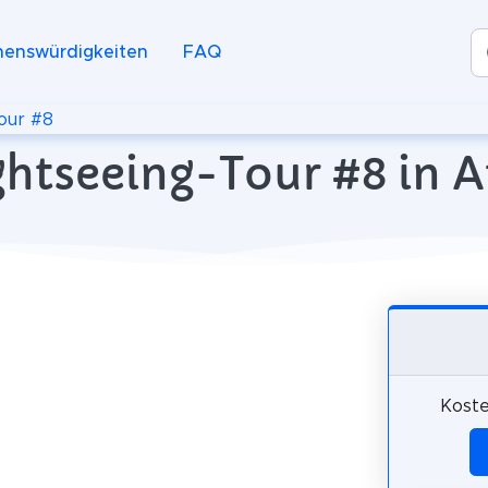
henswürdigkeiten
FAQ
our #8
ghtseeing-Tour #8 in 
Koste