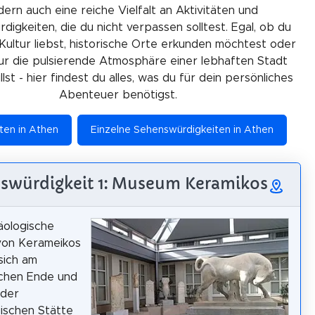
ern auch eine reiche Vielfalt an Aktivitäten und
igkeiten, die du nicht verpassen solltest. Egal, ob du
Kultur liebst, historische Orte erkunden möchtest oder
ur die pulsierende Atmosphäre einer lebhaften Stadt
lst - hier findest du alles, was du für dein persönliches
Abenteuer benötigst.
äten in Athen
Einzelne Sehenswürdigkeiten in Athen
swürdigkeit 1: Museum Keramikos
äologische
on Kerameikos
sich am
ichen Ende und
 der
ischen Stätte