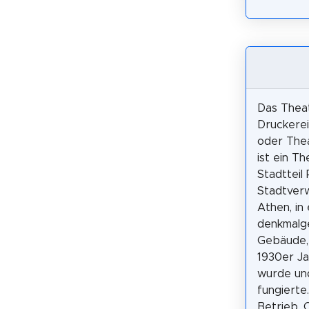
Das Theat
Druckere
oder The
ist ein T
Stadtteil 
Stadtver
Athen, in
denkmalg
Gebäude, 
1930er J
wurde und
fungierte
Betrieb. 