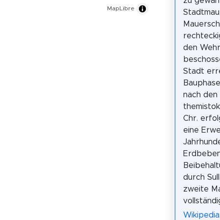
zu gewähr
MapLibre
Stadtmaue
Mauersche
rechtecki
den Wehr
beschosse
Stadt err
Bauphasen
nach den 
themistok
Chr. erfo
eine Erwe
Jahrhunde
Erdbeben
Beibehalt
durch Sul
zweite Ma
vollständ
Wikipedia