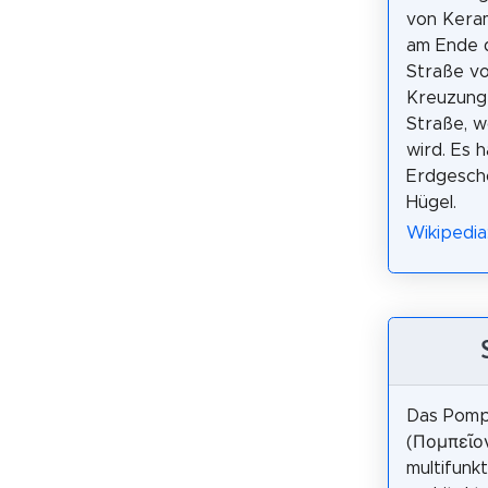
von Keram
am Ende 
Straße vo
Kreuzung 
Straße, w
wird. Es 
Erdgescho
Hügel.
Wikipedia
Das Pomp
(Πομπεῖον
multifunkt