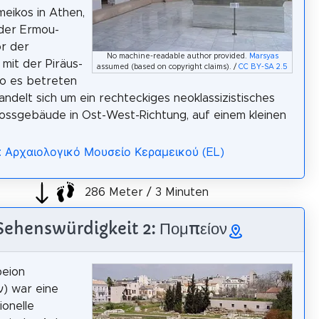
eikos in Athen,
der Ermou-
r der
No machine-readable author provided.
Marsyas
mit der Piräus-
assumed (based on copyright claims). /
CC BY-SA 2.5
o es betreten
handelt sich um ein rechteckiges neoklassizistisches
ssgebäude in Ost-West-Richtung, auf einem kleinen
: Αρχαιολογικό Μουσείο Κεραμεικού (EL)
286 Meter / 3 Minuten
Sehenswürdigkeit 2: Πομπείον
eion
) war eine
ionelle