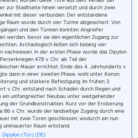
leisten, wurden diese Tore aus dem Verlauf der
r zur Stadtseite hinein versetzt und durch zwei
nkel mit dieser verbunden. Der entstandene
ge Raum wurde durch vier Türme abgesichert. Von
gängen und den Türmen konnten Angreifer
n werden, bevor sie den eigentlichen Zugang zur
eichten. Archäologisch ließen sich bislang vier
 nachweisen. In der ersten Phase wurde das Dipylon
Perserkriegen 478 v. Chr. als Teil der
leischen Mauer errichtet. Ende des 4. Jahrhunderts v.
lgte dann in einer zweiten Phase, wohl unter Konon,
iterung und stärkere Befestigung. Im frühen 3.
rt v. Chr. entstand nach Schäden durch Regen und
 ein umfangreicher Neubau unter weitgehender
ung der Grundkonstruktion. Kurz vor der Eroberung
la 86 v. Chr. wurde der landseitige Zugang durch eine
uer mit zwei Toren geschlossen, wodurch ein nun
ig ummauerter Raum entstand.
: Dipylon (Tor) (DE)