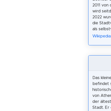
2011 von 
wird seit
2022 wurd
die Stadt
als selbs
Wikipedia
Das kleine
befindet 
historisc
von Athen
der ältes
Stadt. Er 