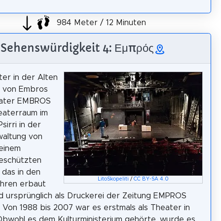
984 Meter / 12 Minuten
Sehenswürdigkeit 4: Εμπρός
er in der Alten
i von Embros
ater EMBROS
heaterraum im
Psirri in der
waltung von
 einem
eschützten
das in den
LitoSkopeliti
/
CC BY-SA 4.0
ahren erbaut
 ursprünglich als Druckerei der Zeitung EMPROS
. Von 1988 bis 2007 war es erstmals als Theater in
Obwohl es dem Kulturministerium gehörte, wurde es