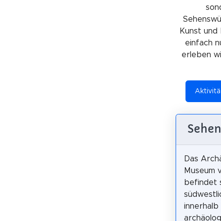
sond
Sehenswürd
Kunst und 
einfach n
erleben wil
Aktivit
Sehen
Das Arch
Museum v
befindet 
südwestl
innerhalb
archäolog