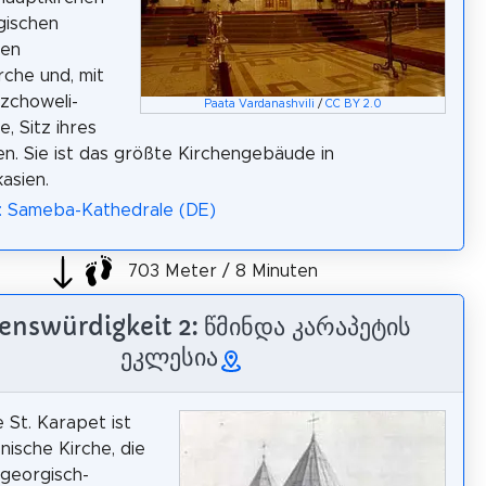
gischen
xen
rche und, mit
zchoweli-
Paata Vardanashvili
/
CC BY 2.0
, Sitz ihres
en. Sie ist das größte Kirchengebäude in
asien.
: Sameba-Kathedrale (DE)
703 Meter / 8 Minuten
enswürdigkeit 2: წმინდა კარაპეტის
ეკლესია
e St. Karapet ist
nische Kirche, die
 georgisch-