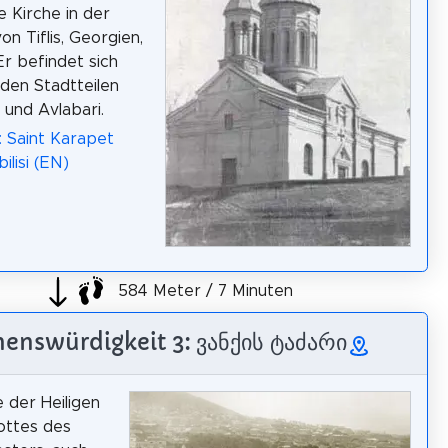
 Kirche in der
on Tiflis, Georgien,
Er befindet sich
den Stadtteilen
 und Avlabari.
: Saint Karapet
ilisi (EN)
584 Meter / 7 Minuten
enswürdigkeit 3: ვანქის ტაძარი
e der Heiligen
ottes des