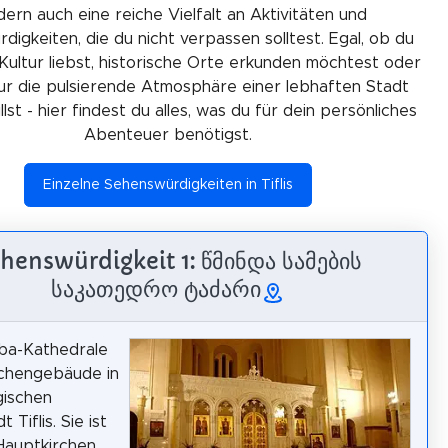
ern auch eine reiche Vielfalt an Aktivitäten und
igkeiten, die du nicht verpassen solltest. Egal, ob du
Kultur liebst, historische Orte erkunden möchtest oder
ur die pulsierende Atmosphäre einer lebhaften Stadt
lst - hier findest du alles, was du für dein persönliches
Abenteuer benötigst.
Einzelne Sehenswürdigkeiten in Tiflis
henswürdigkeit 1: წმინდა სამების
საკათედრო ტაძარი
ba-Kathedrale
irchengebäude in
gischen
 Tiflis. Sie ist
Hauptkirchen