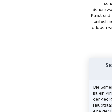
sond
Sehenswürd
Kunst und 
einfach n
erleben wil
Se
Die Same
ist ein K
der geor
Hauptstadt
eine der 