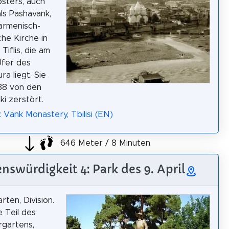
sters, auch
ls Pashavank,
armenisch-
che Kirche in
Tiflis, die am
Ufer des
ra liegt. Sie
38 von den
ki zerstört.
: Vank Monastery, Tbilisi (EN)
646 Meter / 8 Minuten
nswürdigkeit 4: Park des 9. April
arten, Division.
 Teil des
rgartens,