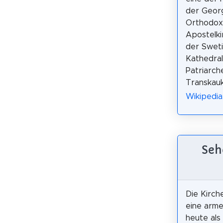
der Geor
Orthodo
Apostelki
der Sweti
Kathedrale
Patriarch
Transkauk
Wikipedia
Seh
Die Kirch
eine arme
heute als