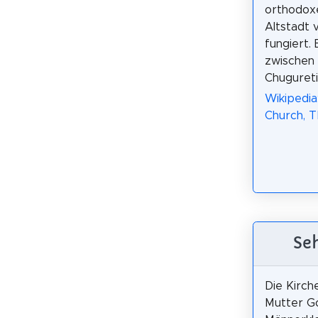
orthodoxe
Altstadt v
fungiert. 
zwischen 
Chugureti
Wikipedia
Church, Tb
Seh
Die Kirch
Mutter G