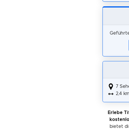
Geführte
7 Seh
2,4 k
Erlebe Tif
kostenl
bietet di