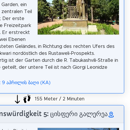
Garden, ein
 zentralen Teil
; Der erste
he Freizeitpark
. Er erstreckt
zwei Ebenen
steten Geländes, in Richtung des rechten Ufers des
kwari nordöstlich des Rustaweli-Prospekts.
ig ist der Garten durch die R. Tabukashvili-Straße in
 geteilt, der untere Teil ist nach Giorgi Leonidze
: 9 აპრილის ბაღი (KA)
155 Meter / 2 Minuten
nswürdigkeit 5: ცისფერი გალერეა