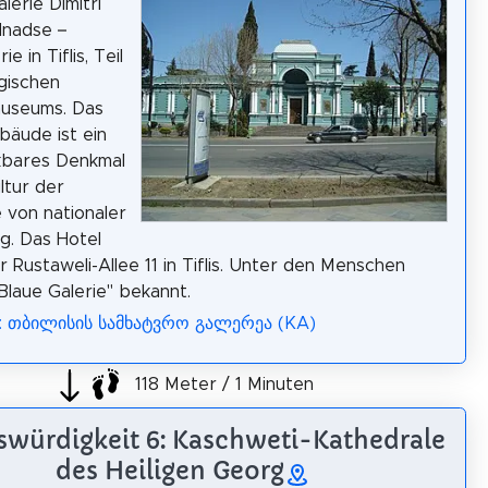
lerie Dimitri
nadse –
e in Tiflis, Teil
gischen
museums. Das
bäude ist ein
kbares Denkmal
ltur der
 von nationaler
g. Das Hotel
er Rustaweli-Allee 11 in Tiflis. Unter den Menschen
"Blaue Galerie" bekannt.
a: თბილისის სამხატვრო გალერეა (KA)
118 Meter / 1 Minuten
würdigkeit 6: Kaschweti-Kathedrale
des Heiligen Georg