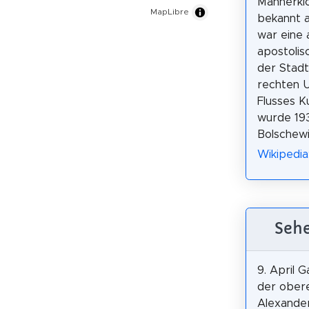
Männerklo
MapLibre
bekannt a
war eine 
apostolis
der Stadt 
rechten 
Flusses Ku
wurde 19
Bolschewi
Wikipedia
Sehe
9. April G
der obere
Alexande