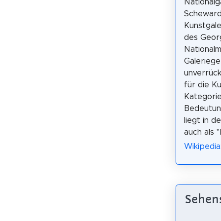
Nationalga
Scheward
Kunstgaleri
des Geor
National
Galeriege
unverrüc
für die Ku
Kategorie
Bedeutun
liegt in d
auch als 
Wikipedi
Sehens