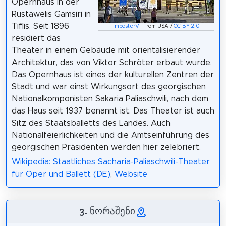
Opernhaus in der
Rustawelis Gamsiri in
Tiflis. Seit 1896
ImposterVT
from USA /
CC BY 2.0
residiert das
Theater in einem Gebäude mit orientalisierender
Architektur, das von Viktor Schröter erbaut wurde.
Das Opernhaus ist eines der kulturellen Zentren der
Stadt und war einst Wirkungsort des georgischen
Nationalkomponisten Sakaria Paliaschwili, nach dem
das Haus seit 1937 benannt ist. Das Theater ist auch
Sitz des Staatsballetts des Landes. Auch
Nationalfeierlichkeiten und die Amtseinführung des
georgischen Präsidenten werden hier zelebriert.
Wikipedia: Staatliches Sacharia-Paliaschwili-Theater
für Oper und Ballett (DE)
,
Website
3. ნორაშენი