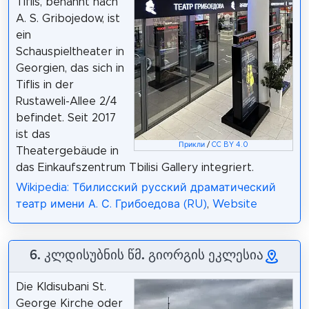
Tiflis, benannt nach
A. S. Gribojedow, ist
ein
Schauspieltheater in
Georgien, das sich in
Tiflis in der
Rustaweli-Allee 2/4
befindet. Seit 2017
ist das
Прикли
/
CC BY 4.0
Theatergebäude in
das Einkaufszentrum Tbilisi Gallery integriert.
Wikipedia: Тбилисский русский драматический
театр имени А. С. Грибоедова (RU)
,
Website
6. კლდისუბნის წმ. გიორგის ეკლესია
Die Kldisubani St.
George Kirche oder