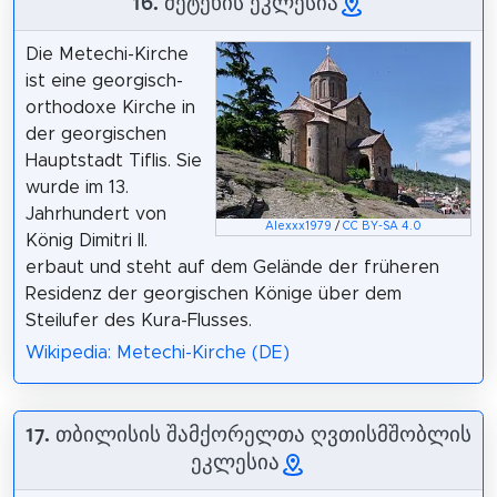
16. მეტეხის ეკლესია
Die Metechi-Kirche
ist eine georgisch-
orthodoxe Kirche in
der georgischen
Hauptstadt Tiflis. Sie
wurde im 13.
Jahrhundert von
Alexxx1979
/
CC BY-SA 4.0
König Dimitri II.
erbaut und steht auf dem Gelände der früheren
Residenz der georgischen Könige über dem
Steilufer des Kura-Flusses.
Wikipedia: Metechi-Kirche (DE)
17. თბილისის შამქორელთა ღვთისმშობლის
ეკლესია