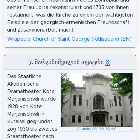
des armenischen Kaufmanns Petros Zohrabian und
seiner Frau Lolita rekonstruiert und 1735 von ihnen
restauriert, was die Kirche zu einem der wichtigsten
Beispiele der georgisch-armenischen Freundschaft
und Zusammenarbeit macht.
Wikipedia: Church of Saint George (Kldisubani) (EN)
7. მარჯანიშვილის თეატრი
Das Staatliche
Akademische
Dramatheater Kote
Marjanischwili wurde
1928 von Kote
Marjanischwili in
Kutaissi gegründet,
zog 1930 als zweites
Alsandro
/
CC BY-SA 4.0
Staatstheater nach