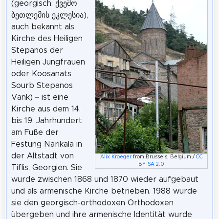
(georgisch: ქვემო
ბეთლემის ეკლესია),
auch bekannt als
Kirche des Heiligen
Stepanos der
Heiligen Jungfrauen
oder Koosanats
Sourb Stepanos
Vank) – ist eine
Kirche aus dem 14.
bis 19. Jahrhundert
am Fuße der
Festung Narikala in
der Altstadt von
Alix Kroeger
from Brussels, Belgium /
CC
BY-SA 2.0
Tiflis, Georgien. Sie
wurde zwischen 1868 und 1870 wieder aufgebaut
und als armenische Kirche betrieben. 1988 wurde
sie den georgisch-orthodoxen Orthodoxen
übergeben und ihre armenische Identität wurde