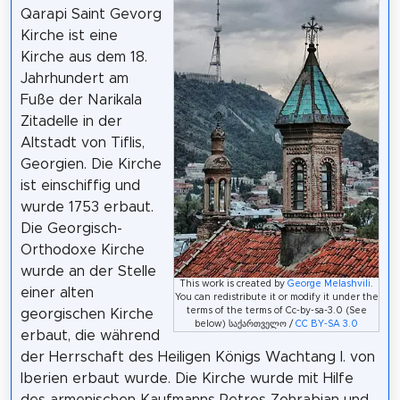
Qarapi Saint Gevorg
Kirche ist eine
Kirche aus dem 18.
Jahrhundert am
Fuße der Narikala
Zitadelle in der
Altstadt von Tiflis,
Georgien. Die Kirche
ist einschiffig und
wurde 1753 erbaut.
Die Georgisch-
Orthodoxe Kirche
wurde an der Stelle
This work is created by
George Melashvili
.
einer alten
You can redistribute it or modify it under the
terms of the terms of Cc-by-sa-3.0 (See
georgischen Kirche
below) საქართველო /
CC BY-SA 3.0
erbaut, die während
der Herrschaft des Heiligen Königs Wachtang I. von
Iberien erbaut wurde. Die Kirche wurde mit Hilfe