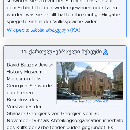
schworen sie sich vor der Schlacht, dass sie auf
dem Schlachtfeld entweder gewinnen oder fallen
würden, was sie erfüllt hatten. Ihre mutige Hingabe
spiegelte sich in der Volkssprache wider.
Wikipedia: სამასი არაგველი (KA)
11. ქართულ-ებრაული მუზეუმი
David Baazov Jewish
History Museum –
Museum in Tiflis,
Georgien. Sie wurde
durch einen
Beschluss des
Meo Hav
/
CC BY-SA 4.0
Vorstandes der
Ghanaer Georgiens von Georgien vom 30.
November 1932 als Abteilungsorganisation innerhalb
des Kults der arbeitenden Juden gegründet; Es