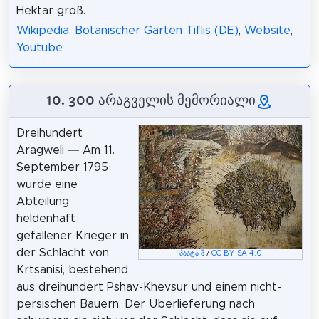
Hektar groß.
Wikipedia: Botanischer Garten Tiflis (DE)
,
Website
,
Youtube
10. 300 არაგველის მემორიალი
Dreihundert
Aragweli — Am 11.
September 1795
wurde eine
Abteilung
heldenhaft
gefallener Krieger in
der Schlacht von
პაატა შ
/
CC BY-SA 4.0
Krtsanisi, bestehend
aus dreihundert Pshav-Khevsur und einem nicht-
persischen Bauern. Der Überlieferung nach