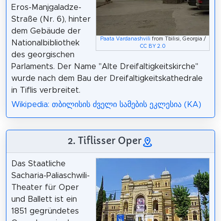
Eros-Manjgaladze-
Straße (Nr. 6), hinter
dem Gebäude der
Paata Vardanashvili
from Tbilisi, Georgia /
Nationalbibliothek
CC BY 2.0
des georgischen
Parlaments. Der Name "Alte Dreifaltigkeitskirche"
wurde nach dem Bau der Dreifaltigkeitskathedrale
in Tiflis verbreitet.
Wikipedia: თბილისის ძველი სამების ეკლესია (KA)
2. Tiflisser Oper
Das Staatliche
Sacharia-Paliaschwili-
Theater für Oper
und Ballett ist ein
1851 gegründetes