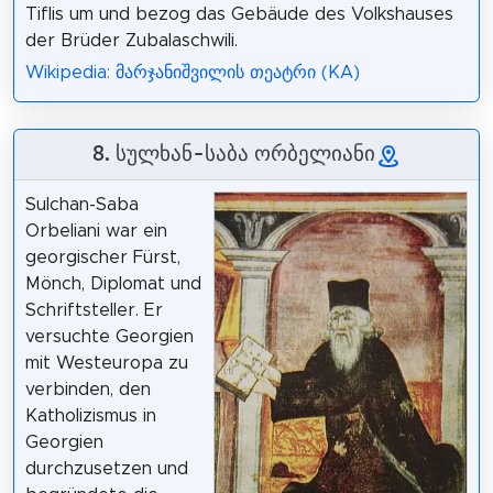
Tiflis um und bezog das Gebäude des Volkshauses
der Brüder Zubalaschwili.
Wikipedia: მარჯანიშვილის თეატრი (KA)
8. სულხან-საბა ორბელიანი
Sulchan-Saba
Orbeliani war ein
georgischer Fürst,
Mönch, Diplomat und
Schriftsteller. Er
versuchte Georgien
mit Westeuropa zu
verbinden, den
Katholizismus in
Georgien
durchzusetzen und