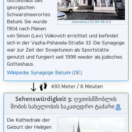
Gotteshaus des
georgischen
Schwarzmeerortes
Batumi. Sie wurde
Jcornelius
/
CC BY-SA 4.0
1904 nach Plänen
von Simon (Lev) Volkovich errichtet und befindet
sich in der Vazha-Pshavela-Straße 33. Die Synagoge
war zur Zeit der Sowjetunion als Sportstätte
genutzt und fungiert seit 1998 wieder als jüdisches
Gotteshaus.
Wikipedia: Synagoge Batumi (DE)
493 Meter / 6 Minuten
Sehenswürdigkeit 3: ღვთისმშობლის
შობის სახელობის საკათედრო ტაძარი
Die Kathedrale der
Geburt der Heiligen