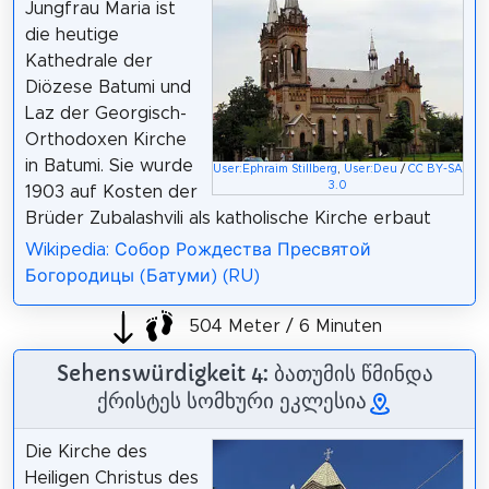
Jungfrau Maria ist
die heutige
Kathedrale der
Diözese Batumi und
Laz der Georgisch-
Orthodoxen Kirche
in Batumi. Sie wurde
User:Ephraim Stillberg
,
User:Deu
/
CC BY-SA
3.0
1903 auf Kosten der
Brüder Zubalashvili als katholische Kirche erbaut
Wikipedia: Собор Рождества Пресвятой
Богородицы (Батуми) (RU)
504 Meter / 6 Minuten
Sehenswürdigkeit 4: ბათუმის წმინდა
ქრისტეს სომხური ეკლესია
Die Kirche des
Heiligen Christus des