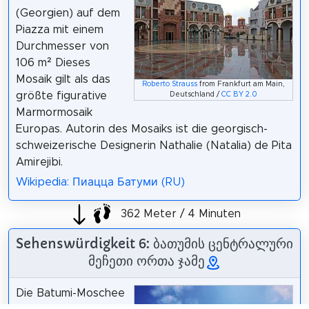
(Georgien) auf dem
Piazza mit einem
Durchmesser von
106 m² Dieses
Mosaik gilt als das
Roberto Strauss
from Frankfurt am Main,
größte figurative
Deutschland /
CC BY 2.0
Marmormosaik
Europas. Autorin des Mosaiks ist die georgisch-
schweizerische Designerin Nathalie (Natalia) de Pita
Amirejibi.
Wikipedia: Пиацца Батуми (RU)
362 Meter / 4 Minuten
Sehenswürdigkeit 6: ბათუმის ცენტრალური
მეჩეთი ორთა ჯამე
Die Batumi-Moschee