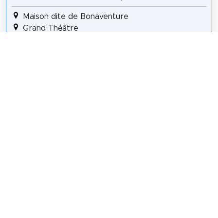
Maison dite de Bonaventure
Grand Théâtre
Ruines de l'Hôtel de Beaune-Semblançay
Fontaine de Beaune-Semblançay
Église Saint-Julien
Musée du Compagnonnage
Hôtel Goüin
Centre de Création Contemporaine Olivier
Debré
Église Notre-Dame La Riche
Details für Tour #4 in Tours
Teilen
Weitersagen! Teile diese Seite mit deinen