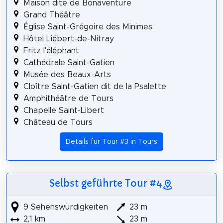
Maison dite de Bonaventure
Grand Théâtre
Église Saint-Grégoire des Minimes
Hôtel Liébert-de-Nitray
Fritz l'éléphant
Cathédrale Saint-Gatien
Musée des Beaux-Arts
Cloître Saint-Gatien dit de la Psalette
Amphithéâtre de Tours
Chapelle Saint-Libert
Château de Tours
Details für Tour #3 in Tours
Selbst geführte Tour #4
9 Sehenswürdigkeiten
23 m
2,1 km
23 m