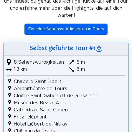
uns findest du genau das Richtige. Klicke auf eine Tour
und erfahre mehr über die Highlights, die auf dich
warten!
Einzelne Sehenswürdigkeiten in Tours
Selbst geführte Tour #1
8 Sehenswürdigkeiten
8 m
1,3 km
6 m
Chapelle Saint-Libert
Amphithéâtre de Tours
Cloître Saint-Gatien dit de la Psalette
Musée des Beaux-Arts
Cathédrale Saint-Gatien
Fritz l'éléphant
Hôtel Liébert-de-Nitray
Château de Tours