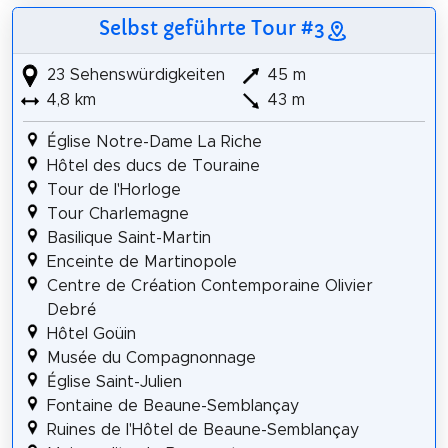
Selbst geführte Tour #3
23 Sehenswürdigkeiten
45 m
4,8 km
43 m
Église Notre-Dame La Riche
Hôtel des ducs de Touraine
Tour de l'Horloge
Tour Charlemagne
Basilique Saint-Martin
Enceinte de Martinopole
Centre de Création Contemporaine Olivier
Debré
Hôtel Goüin
Musée du Compagnonnage
Église Saint-Julien
Fontaine de Beaune-Semblançay
Ruines de l'Hôtel de Beaune-Semblançay