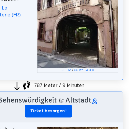
: La
erie (FR)
,
Ji-Elle
/
CC BY-SA 3.0
787 Meter / 9 Minuten
Sehenswürdigkeit 4: Altstadt
Ticket besorgen
*