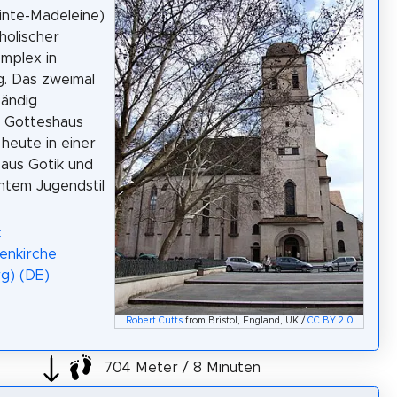
ainte-Madeleine)
tholischer
mplex in
. Das zweimal
tändig
e Gotteshaus
h heute in einer
aus Gotik und
htem Jugendstil
:
enkirche
g) (DE)
Robert Cutts
from Bristol, England, UK /
CC BY 2.0
704 Meter / 8 Minuten