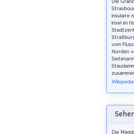
Die Grand
Strasbour
insulaire 
Insel im h
Stadtzen
Straßburg
vom Fluss 
Norden v
Seitenarm
Staudamm
zusammen
Wikipedia
Sehen
Die Magd