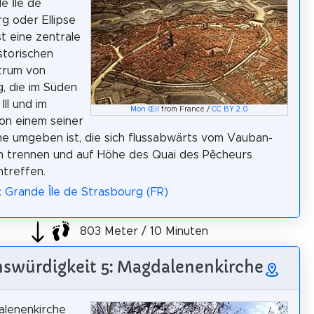
e Île de
g oder Ellipse
ist eine zentrale
istorischen
trum von
, die im Süden
Ill und im
Mon Œil
from France /
CC BY 2.0
on einem seiner
e umgeben ist, die sich flussabwärts vom Vauban-
 trennen und auf Höhe des Quai des Pêcheurs
treffen.
: Grande Île de Strasbourg (FR)
803 Meter / 10 Minuten
swürdigkeit 5: Magdalenenkirche
alenenkirche