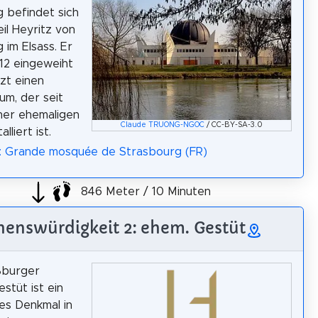
 befindet sich
eil Heyritz von
 im Elsass. Er
12 eingeweiht
zt einen
m, der seit
iner ehemaligen
Claude TRUONG-NGOC
/ CC-BY-SA-3.0
alliert ist.
a: Grande mosquée de Strasbourg (FR)
846 Meter / 10 Minuten
henswürdigkeit 2: ehem. Gestüt
ßburger
stüt ist ein
hes Denkmal in