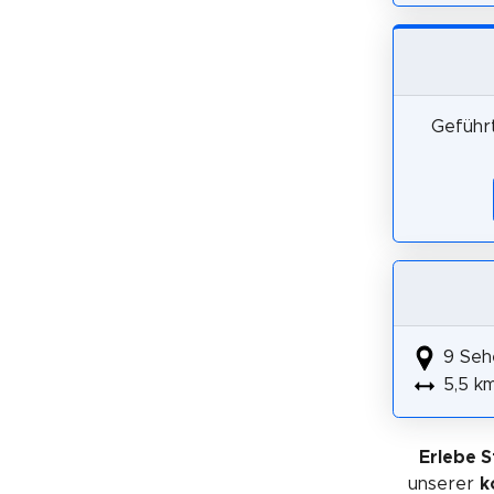
Geführt
9 Seh
5,5 k
Erlebe 
unserer
k