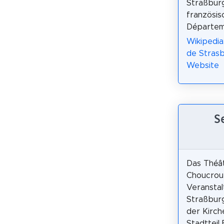
Straßbur
französis
Départem
Wikipedia
de Strasb
Website
S
Das Théât
Choucrout
Veranstal
Straßburg
der Kirche
Stadtteil F