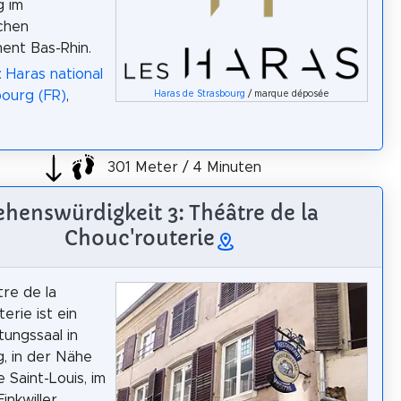
g im
chen
ent Bas-Rhin.
: Haras national
ourg (FR)
,
Haras de Strasbourg
/ marque déposée
301 Meter / 4 Minuten
ehenswürdigkeit 3: Théâtre de la
Chouc'routerie
re de la
erie ist ein
tungssaal in
, in der Nähe
 Saint-Louis, im
inkwiller.