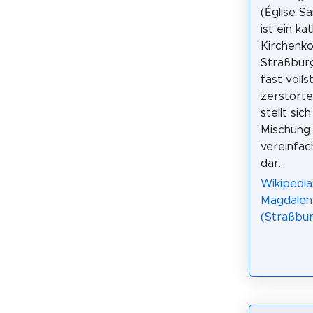
(Église S
ist ein ka
Kirchenko
Straßburg
fast volls
zerstört
stellt sic
Mischung 
vereinfac
dar.
Wikipedia
Magdalen
(Straßbur