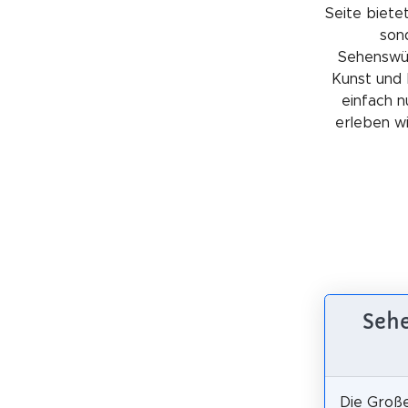
Seite bietet
sond
Sehenswürd
Kunst und 
einfach n
erleben wil
Sehe
Die Groß