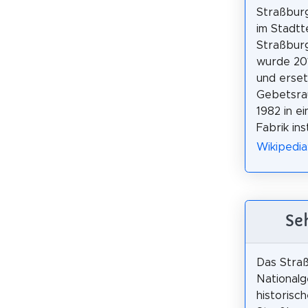
Straßburg
im Stadtt
Straßburg
wurde 20
und erset
Gebetsrau
1982 in e
Fabrik inst
Wikipedi
Se
Das Stra
Nationalge
historisc