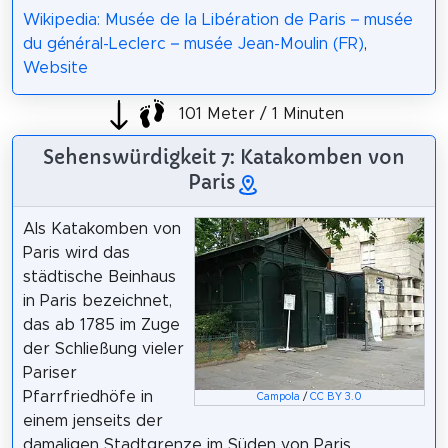
Wikipedia: Musée de la Libération de Paris – musée
du général-Leclerc – musée Jean-Moulin (FR)
,
Website
101 Meter / 1 Minuten
Sehenswürdigkeit 7: Katakomben von
Paris
Als Katakomben von
Paris wird das
städtische Beinhaus
in Paris bezeichnet,
das ab 1785 im Zuge
der Schließung vieler
Pariser
Pfarrfriedhöfe in
Campola
/
CC BY 3.0
einem jenseits der
damaligen Stadtgrenze im Süden von Paris