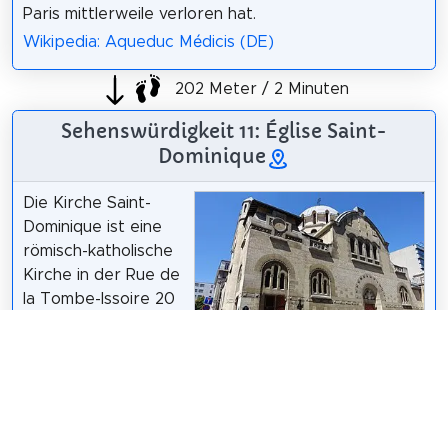
Paris mittlerweile verloren hat.
Wikipedia: Aqueduc Médicis (DE)
202 Meter / 2 Minuten
Sehenswürdigkeit 11: Église Saint-
Dominique
Die Kirche Saint-
Dominique ist eine
römisch-katholische
Kirche in der Rue de
la Tombe-Issoire 20
im 14.
Arrondissement von
Guilhem Vellut
from Paris, France /
CC BY
2.0
Paris. Es ist dem
Heiligen Dominikus
geweiht und untersteht der Erzdiözese Paris. Es
beherbergt das Heiligtum der ehrwürdigen Marie-