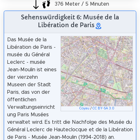
376 Meter / 5 Minuten
Sehenswürdigkeit 6: Musée de la
Libération de Paris
Das Musée de la
Libération de Paris -
musée du Général
Leclerc - musée
Jean-Moulin ist eines
der vierzehn
Museen der Stadt
Paris, das von der
öffentlichen
Verwaltungseinricht
Coyau
/
CC BY-SA 3.0
ung Paris Musées
verwaltet wird. Es tritt die Nachfolge des Musée du
Général Leclerc de Hauteclocque et de la Libération
de Paris - Musée Jean-Moulin (1994-2018) an.