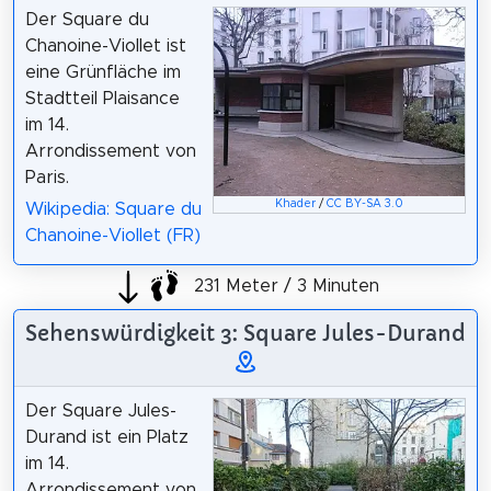
Der Square du
Chanoine-Viollet ist
eine Grünfläche im
Stadtteil Plaisance
im 14.
Arrondissement von
Paris.
Khader
/
CC BY-SA 3.0
Wikipedia: Square du
Chanoine-Viollet (FR)
231 Meter / 3 Minuten
Sehenswürdigkeit 3: Square Jules-Durand
Der Square Jules-
Durand ist ein Platz
im 14.
Arrondissement von