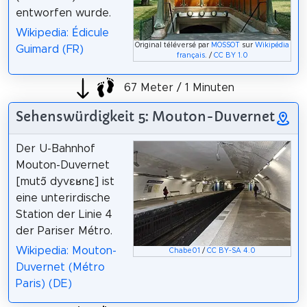
entworfen wurde.
Wikipedia: Édicule
Original téléversé par
MOSSOT
sur
Wikipédia
Guimard (FR)
français
. /
CC BY 1.0
67 Meter / 1 Minuten
Sehenswürdigkeit 5: Mouton-Duvernet
Der U-Bahnhof
Mouton-Duvernet
[mutɔ̃ dyvɛʁnɛ] ist
eine unterirdische
Station der Linie 4
der Pariser Métro.
Wikipedia: Mouton-
Chabe01
/
CC BY-SA 4.0
Duvernet (Métro
Paris) (DE)