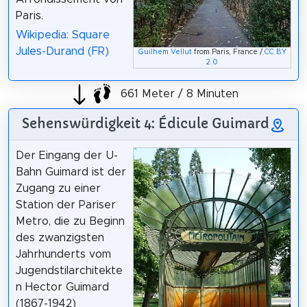
Paris.
Wikipedia: Square
Jules-Durand (FR)
Guilhem Vellut
from Paris, France /
CC BY
2.0
661 Meter / 8 Minuten
Sehenswürdigkeit 4: Édicule Guimard
Der Eingang der U-
Bahn Guimard ist der
Zugang zu einer
Station der Pariser
Metro, die zu Beginn
des zwanzigsten
Jahrhunderts vom
Jugendstilarchitekte
n Hector Guimard
(1867-1942)