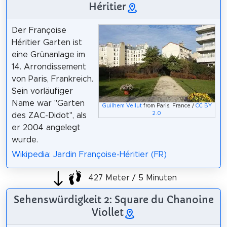
Héritier
Der Françoise
Héritier Garten ist
eine Grünanlage im
14. Arrondissement
von Paris, Frankreich.
Sein vorläufiger
Name war "Garten
Guilhem Vellut
from Paris, France /
CC BY
2.0
des ZAC-Didot", als
er 2004 angelegt
wurde.
Wikipedia: Jardin Françoise-Héritier (FR)
427 Meter / 5 Minuten
Sehenswürdigkeit 2: Square du Chanoine
Viollet