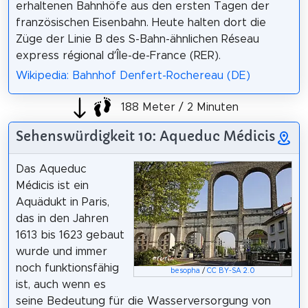
erhaltenen Bahnhöfe aus den ersten Tagen der
französischen Eisenbahn. Heute halten dort die
Züge der Linie B des S-Bahn-ähnlichen Réseau
express régional d’Île-de-France (RER).
Wikipedia: Bahnhof Denfert-Rochereau (DE)
188 Meter / 2 Minuten
Sehenswürdigkeit 10: Aqueduc Médicis
Das Aqueduc
Médicis ist ein
Aquädukt in Paris,
das in den Jahren
1613 bis 1623 gebaut
wurde und immer
noch funktionsfähig
besopha
/
CC BY-SA 2.0
ist, auch wenn es
seine Bedeutung für die Wasserversorgung von