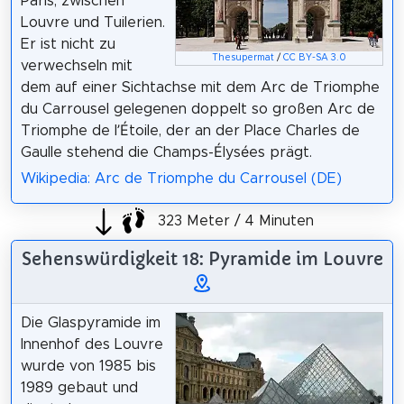
Paris, zwischen
Louvre und Tuilerien.
Er ist nicht zu
Thesupermat
/
CC BY-SA 3.0
verwechseln mit
dem auf einer Sichtachse mit dem Arc de Triomphe
du Carrousel gelegenen doppelt so großen Arc de
Triomphe de l’Étoile, der an der Place Charles de
Gaulle stehend die Champs-Élysées prägt.
Wikipedia: Arc de Triomphe du Carrousel (DE)
323 Meter / 4 Minuten
Sehenswürdigkeit 18: Pyramide im Louvre
Die Glaspyramide im
Innenhof des Louvre
wurde von 1985 bis
1989 gebaut und