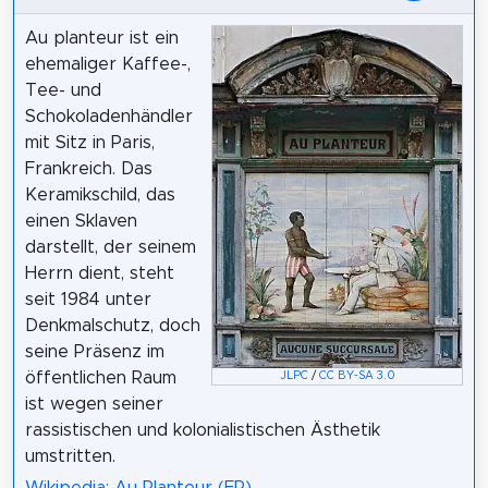
Au planteur ist ein
ehemaliger Kaffee-,
Tee- und
Schokoladenhändler
mit Sitz in Paris,
Frankreich. Das
Keramikschild, das
einen Sklaven
darstellt, der seinem
Herrn dient, steht
seit 1984 unter
Denkmalschutz, doch
seine Präsenz im
öffentlichen Raum
JLPC
/
CC BY-SA 3.0
ist wegen seiner
rassistischen und kolonialistischen Ästhetik
umstritten.
Wikipedia: Au Planteur (FR)