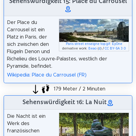
Sehenswürdigkeit 15: Place du Carrousel
Der Place du
Carrousel ist ein
Platz in Paris, der
sich zwischen den
Paris street enseigne top.gif
:
EyOne
derivative work:
Beao
(
d
) /
CC BY-SA 3.0
Flügeln Denon und
Richelieu des Louvre-Palastes, westlich der
Pyramide, befindet.
Wikipedia: Place du Carrousel (FR)
179 Meter / 2 Minuten
Sehenswürdigkeit 16: La Nuit
Die Nacht ist ein
Werk des
französischen