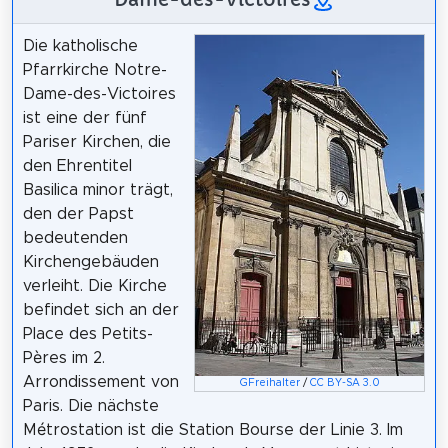
Die katholische
Pfarrkirche Notre-
Dame-des-Victoires
ist eine der fünf
Pariser Kirchen, die
den Ehrentitel
Basilica minor trägt,
den der Papst
bedeutenden
Kirchengebäuden
verleiht. Die Kirche
befindet sich an der
Place des Petits-
Pères im 2.
Arrondissement von
GFreihalter
/
CC BY-SA 3.0
Paris. Die nächste
Métrostation ist die Station Bourse der Linie 3. Im