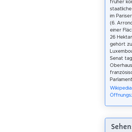
früher kö
staatlich
im Pariser
(6. Arron
einer Flä
26 Hektar
gehört zu
Luxembou
Senat tag
Oberhaus
französis
Parlament
Wikipedia
Öffnungs
Sehen