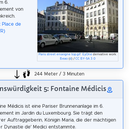
im 6.
sement von
nkreich.
: Place de
FR)
Paris street enseigne top.gif
:
EyOne
derivative work:
Beao
(
d
) /
CC BY-SA 3.0
244 Meter / 3 Minuten
nswürdigkeit 5: Fontaine Médicis
ine Médicis ist eine Pariser Brunnenanlage im 6.
ement im Jardin du Luxembourg. Sie trägt den
er Auftraggeberin, Königin Maria, die der mächtigen
er Dynastie de’ Medici entstammte.