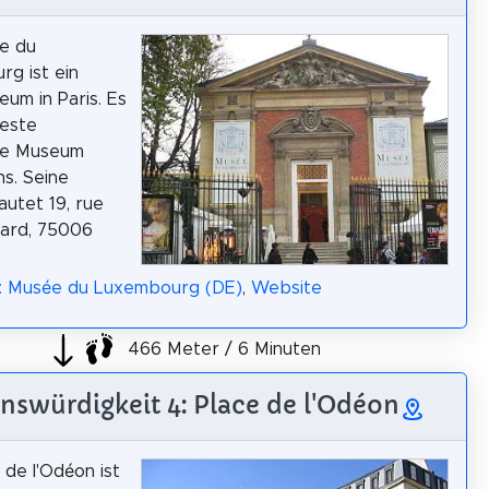
e du
g ist ein
um in Paris. Es
teste
che Museum
hs. Seine
autet 19, rue
rard, 75006
a: Musée du Luxembourg (DE)
,
Website
466 Meter / 6 Minuten
nswürdigkeit 4: Place de l'Odéon
 de l'Odéon ist