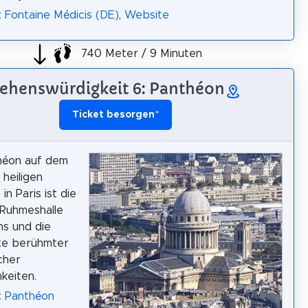
: Fontaine Médicis (DE)
,
Website
740 Meter / 9 Minuten
ehenswürdigkeit 6: Panthéon
Ticket besorgen
*
héon auf dem
 heiligen
n Paris ist die
 Ruhmeshalle
hs und die
te berühmter
cher
hkeiten.
: Panthéon