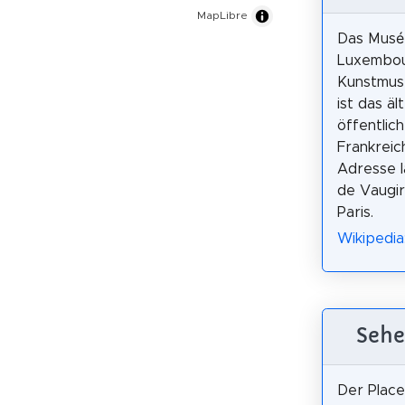
MapLibre
Das Musé
Luxembour
Kunstmuse
ist das äl
öffentli
Frankreic
Adresse l
de Vaugi
Paris.
Wikipedi
Sehe
Der Place