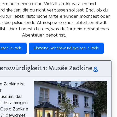
ern auch eine reiche Vielfalt an Aktivitäten und
igkeiten, die du nicht verpassen solltest. Egal, ob du
Kultur liebst, historische Orte erkunden möchtest oder
ur die pulsierende Atmosphäre einer lebhaften Stadt
lst - hier findest du alles, was du für dein persönliches
Abenteuer benötigst.
täten in Paris
Einzelne Sehenswürdigkeiten in Paris
enswürdigkeit 1: Musée Zadkine
 Zadkine ist
r
museum, das
ischstämmigen
 Ossip Zadkine
67) gewidmet