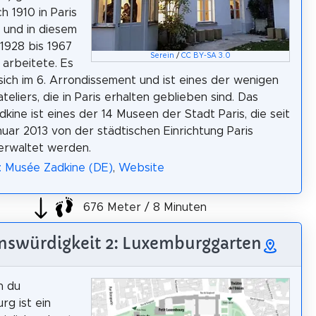
ch 1910 in Paris
ß und in diesem
1928 bis 1967
Serein
/
CC BY-SA 3.0
 arbeitete. Es
sich im 6. Arrondissement und ist eines der wenigen
teliers, die in Paris erhalten geblieben sind. Das
kine ist eines der 14 Museen der Stadt Paris, die seit
nuar 2013 von der städtischen Einrichtung Paris
erwaltet werden.
: Musée Zadkine (DE)
,
Website
676 Meter / 8 Minuten
nswürdigkeit 2: Luxemburggarten
n du
g ist ein