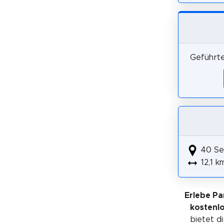
Geführte
40 Se
12,1 k
Erlebe Pa
kostenl
bietet di