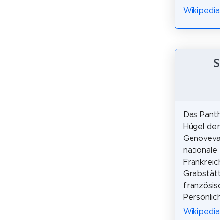
Wikipedia
S
Das Pant
Hügel der
Genoveva i
nationale
Frankreic
Grabstät
französis
Persönlic
Wikipedia