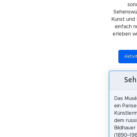
sond
Sehenswürd
Kunst und 
einfach n
erleben wil
Aktivi
Seh
Das Musée
ein Parise
Künstler
dem russ
Bildhauer
(1890–19