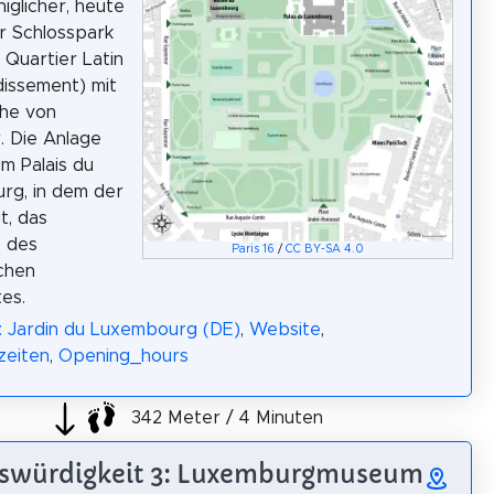
niglicher, heute
er Schlosspark
 Quartier Latin
dissement) mit
che von
. Die Anlage
m Palais du
rg, in dem der
t, das
 des
Paris 16
/
CC BY-SA 4.0
chen
es.
: Jardin du Luxembourg (DE)
,
Website
,
zeiten
,
Opening_hours
342 Meter / 4 Minuten
swürdigkeit 3: Luxemburgmuseum