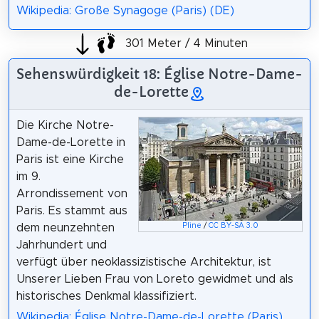
Wikipedia: Große Synagoge (Paris) (DE)
301 Meter / 4 Minuten
Sehenswürdigkeit 18: Église Notre-Dame-
de-Lorette
Die Kirche Notre-
Dame-de-Lorette in
Paris ist eine Kirche
im 9.
Arrondissement von
Paris. Es stammt aus
Pline
/
CC BY-SA 3.0
dem neunzehnten
Jahrhundert und
verfügt über neoklassizistische Architektur, ist
Unserer Lieben Frau von Loreto gewidmet und als
historisches Denkmal klassifiziert.
Wikipedia: Église Notre-Dame-de-Lorette (Paris)