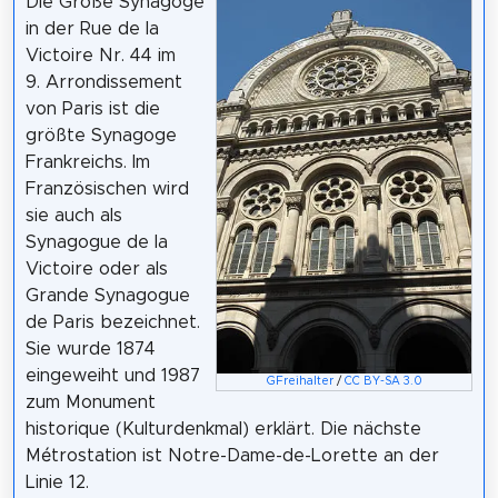
Die Große Synagoge
in der Rue de la
Victoire Nr. 44 im
9. Arrondissement
von Paris ist die
größte Synagoge
Frankreichs. Im
Französischen wird
sie auch als
Synagogue de la
Victoire oder als
Grande Synagogue
de Paris bezeichnet.
Sie wurde 1874
eingeweiht und 1987
GFreihalter
/
CC BY-SA 3.0
zum Monument
historique (Kulturdenkmal) erklärt. Die nächste
Métrostation ist Notre-Dame-de-Lorette an der
Linie 12.