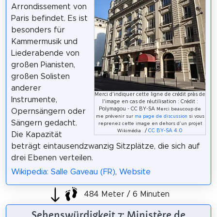
Arrondissement von
Paris befindet. Es ist
besonders für
Kammermusik und
Liederabende von
großen Pianisten,
großen Solisten
anderer
Merci d'indiquer cette ligne de crédit près de
Instrumente,
l'image en cas de réutilisation : Crédit :
Polymagou - CC BY-SA
Merci beaucoup de
Opernsängern oder
me prévenir sur
ma page de discussion
si vous
Sängern gedacht.
reprenez cette image en dehors d'un projet
/
CC BY-SA 4.0
Wikimédia .
Die Kapazität
beträgt eintausendzwanzig Sitzplätze, die sich auf
drei Ebenen verteilen.
Wikipedia: Salle Gaveau (FR)
,
Website
484 Meter / 6 Minuten
Sehenswürdigkeit 7: Ministère de