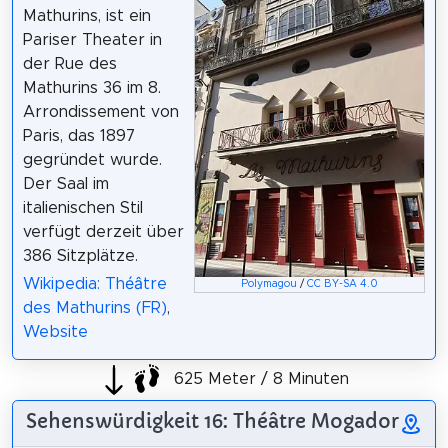
Mathurins, ist ein
Pariser Theater in
der Rue des
Mathurins 36 im 8.
Arrondissement von
Paris, das 1897
gegründet wurde.
Der Saal im
italienischen Stil
verfügt derzeit über
386 Sitzplätze.
Wikipedia: Théâtre
Polymagou
/
CC BY-SA 4.0
des Mathurins (FR)
,
Website
625 Meter / 8 Minuten
Sehenswürdigkeit 16: Théâtre Mogador