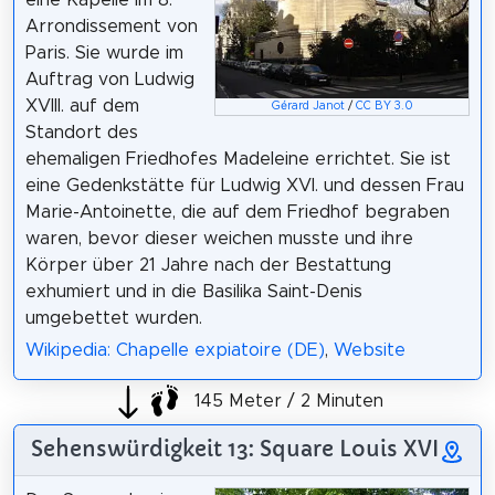
eine Kapelle im 8.
Arrondissement von
Paris. Sie wurde im
Auftrag von Ludwig
XVIII. auf dem
Gérard Janot
/
CC BY 3.0
Standort des
ehemaligen Friedhofes Madeleine errichtet. Sie ist
eine Gedenkstätte für Ludwig XVI. und dessen Frau
Marie-Antoinette, die auf dem Friedhof begraben
waren, bevor dieser weichen musste und ihre
Körper über 21 Jahre nach der Bestattung
exhumiert und in die Basilika Saint-Denis
umgebettet wurden.
Wikipedia: Chapelle expiatoire (DE)
,
Website
145 Meter / 2 Minuten
Sehenswürdigkeit 13: Square Louis XVI