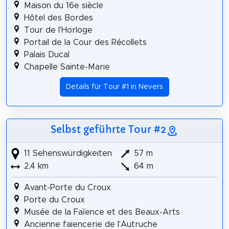
Maison du 16e siècle
Hôtel des Bordes
Tour de l'Horloge
Portail de la Cour des Récollets
Palais Ducal
Chapelle Sainte-Marie
Details für Tour #1 in Nevers
Selbst geführte Tour #2
11 Sehenswürdigkeiten
57 m
2,4 km
64 m
Avant-Porte du Croux
Porte du Croux
Musée de la Faïence et des Beaux-Arts
Ancienne faiencerie de l'Autruche