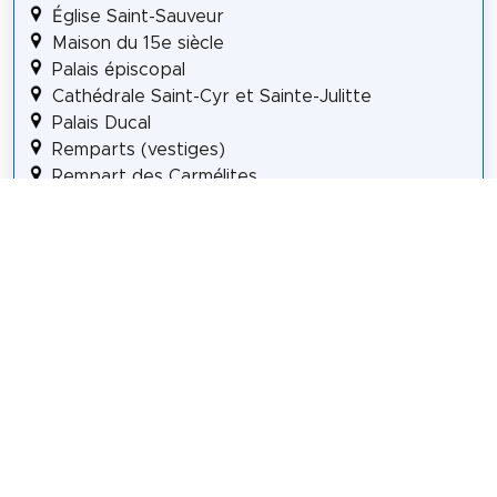
Église Saint-Sauveur
Maison du 15e siècle
Palais épiscopal
Cathédrale Saint-Cyr et Sainte-Julitte
Palais Ducal
Remparts (vestiges)
Rempart des Carmélites
Details für Tour #2 in Nevers
Teilen
Weitersagen! Teile diese Seite mit deinen
Freunden und deiner Familie.
tweet
teilen
pin it