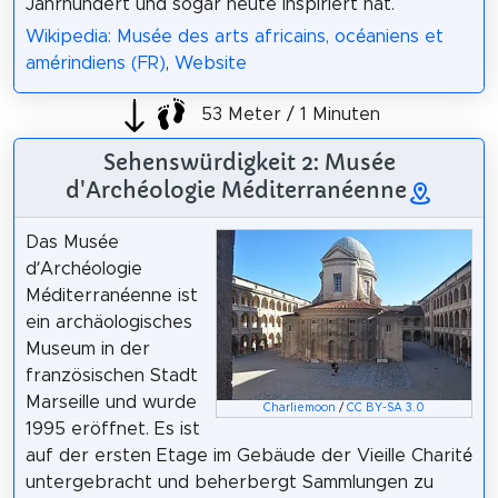
Jahrhundert und sogar heute inspiriert hat.
Wikipedia: Musée des arts africains, océaniens et
amérindiens (FR)
,
Website
53 Meter / 1 Minuten
Sehenswürdigkeit 2: Musée
d'Archéologie Méditerranéenne
Das Musée
d’Archéologie
Méditerranéenne ist
ein archäologisches
Museum in der
französischen Stadt
Marseille und wurde
Charliemoon
/
CC BY-SA 3.0
1995 eröffnet. Es ist
auf der ersten Etage im Gebäude der Vieille Charité
untergebracht und beherbergt Sammlungen zu