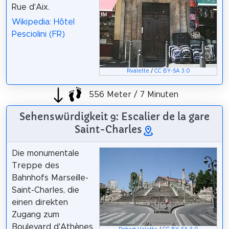
Rue d'Aix.
Wikipedia: Hôtel
Pesciolini (FR)
Rvalette
/
CC BY-SA 3.0
556 Meter / 7 Minuten
Sehenswürdigkeit 9: Escalier de la gare
Saint-Charles
Die monumentale
Treppe des
Bahnhofs Marseille-
Saint-Charles, die
einen direkten
Zugang zum
Boulevard d'Athènes