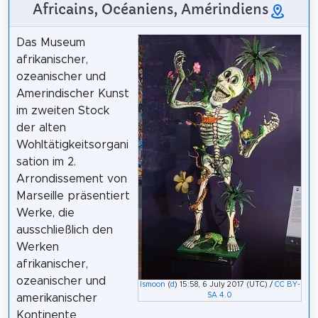
Africains, Océaniens, Amérindiens
Das Museum
afrikanischer,
ozeanischer und
Amerindischer Kunst
im zweiten Stock
der alten
Wohltätigkeitsorgani
sation im 2.
Arrondissement von
Marseille präsentiert
Werke, die
ausschließlich den
Werken
afrikanischer,
ozeanischer und
Ismoon
(
d
) 15:58, 6 July 2017 (UTC) /
CC BY-
SA 4.0
amerikanischer
Kontinente