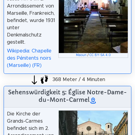
Arrondissement von
Marseille, Frankreich,
befindet, wurde 1931
unter
Denkmalschutz
gestellt.
Wikipedia: Chapelle
Maoun
/
CC BY-SA 4.0
des Pénitents noirs
(Marseille) (FR)
368 Meter / 4 Minuten
Sehenswürdigkeit 5: Église Notre-Dame-
du-Mont-Carmel
Die Kirche der
Grands-Carmes
befindet sich im 2.