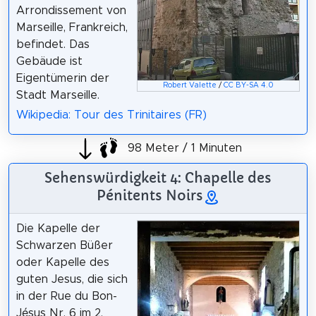
Arrondissement von
Marseille, Frankreich,
befindet. Das
Gebäude ist
Eigentümerin der
Robert Valette
/
CC BY-SA 4.0
Stadt Marseille.
Wikipedia: Tour des Trinitaires (FR)
98 Meter / 1 Minuten
Sehenswürdigkeit 4: Chapelle des
Pénitents Noirs
Die Kapelle der
Schwarzen Büßer
oder Kapelle des
guten Jesus, die sich
in der Rue du Bon-
Jésus Nr. 6 im 2.