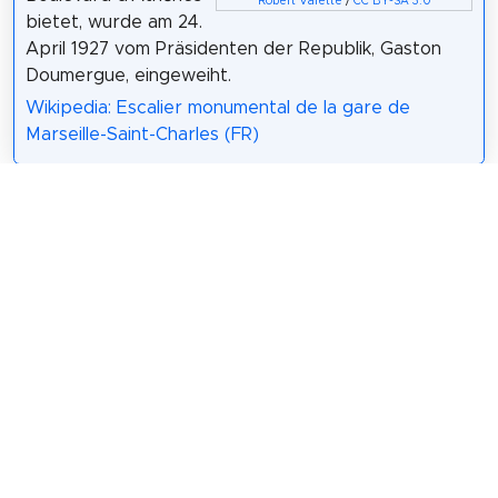
Robert Valette
/
CC BY-SA 3.0
bietet, wurde am 24.
April 1927 vom Präsidenten der Republik, Gaston
Doumergue, eingeweiht.
Wikipedia: Escalier monumental de la gare de
Marseille-Saint-Charles (FR)
284 Meter / 3 Minuten
Sehenswürdigkeit 10: La Vierge Dorée
Mehrere Statuen der Jungfrau Maria tragen den
Namen "Goldene Jungfrau", darunter: Die Goldene
Jungfrau von Marseille, Die Goldene Jungfrau von
Myans, Die Goldene Jungfrau von Amiens.
Wikipedia: Vierge dorée (FR)
Teilen