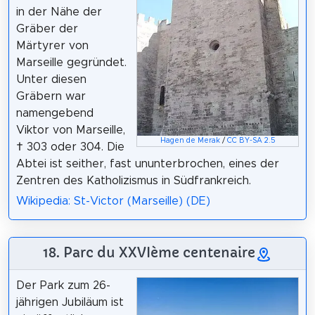
in der Nähe der
Gräber der
Märtyrer von
Marseille gegründet.
Unter diesen
Gräbern war
namengebend
Viktor von Marseille,
Hagen de Merak
/
CC BY-SA 2.5
† 303 oder 304. Die
Abtei ist seither, fast ununterbrochen, eines der
Zentren des Katholizismus in Südfrankreich.
Wikipedia: St-Victor (Marseille) (DE)
18. Parc du XXVIème centenaire
Der Park zum 26-
jährigen Jubiläum ist