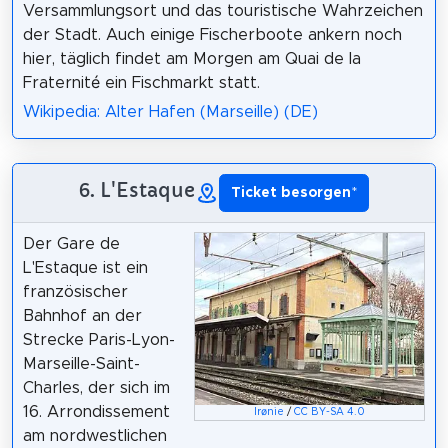
Versammlungsort und das touristische Wahrzeichen
der Stadt. Auch einige Fischerboote ankern noch
hier, täglich findet am Morgen am Quai de la
Fraternité ein Fischmarkt statt.
Wikipedia: Alter Hafen (Marseille) (DE)
6. L'Estaque
Ticket besorgen
*
Der Gare de
L'Estaque ist ein
französischer
Bahnhof an der
Strecke Paris-Lyon-
Marseille-Saint-
Charles, der sich im
16. Arrondissement
Irønie
/
CC BY-SA 4.0
am nordwestlichen