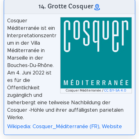
14. Grotte Cosquer
Cosquer
Méditerranée ist ein
Interpretationszentr
um in der Villa
Méditerranée in
Marseille in der
Bouches-Du-Rhône.
Am 4. Juni 2022 ist
es für die
Öffentlichkeit
Cosquer Méditerranée /
CC BY-SA 4.0
zugänglich und
beherbergt eine teilweise Nachbildung der
Cosquer -Höhle und ihrer auffälligsten parietalen
Werke.
Wikipedia: Cosquer_Méditerranée (FR)
,
Website