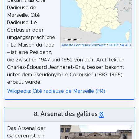
bekannt als Cité
Radieuse de
Marseille, Cité
Radieuse, Le
Corbusier oder
umgangssprachliche
r La Maison du fada
Alberto Contreras González
/
CC BY-SA 4.0
– ist eine Residenz,
die zwischen 1947 und 1952 von dem Architekten
Charles-Édouard Jeanneret-Gris, besser bekannt
unter dem Pseudonym Le Corbusier (1887-1965),
erbaut wurde.
Wikipedia: Cité radieuse de Marseille (FR)
8. Arsenal des galères
Das Arsenal der
Galeeren ist ein