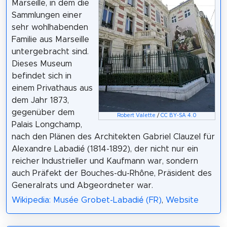
Marseille, in dem die
Sammlungen einer
sehr wohlhabenden
Familie aus Marseille
untergebracht sind.
Dieses Museum
befindet sich in
einem Privathaus aus
dem Jahr 1873,
gegenüber dem
Robert Valette
/
CC BY-SA 4.0
Palais Longchamp,
nach den Plänen des Architekten Gabriel Clauzel für
Alexandre Labadié (1814-1892), der nicht nur ein
reicher Industrieller und Kaufmann war, sondern
auch Präfekt der Bouches-du-Rhône, Präsident des
Generalrats und Abgeordneter war.
Wikipedia: Musée Grobet-Labadié (FR)
,
Website