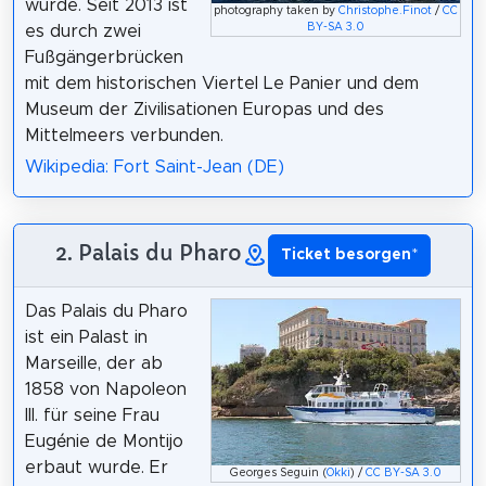
wurde. Seit 2013 ist
photography taken by
Christophe.Finot
/
CC
BY-SA 3.0
es durch zwei
Fußgängerbrücken
mit dem historischen Viertel Le Panier und dem
Museum der Zivilisationen Europas und des
Mittelmeers verbunden.
Wikipedia: Fort Saint-Jean (DE)
2. Palais du Pharo
Ticket besorgen
*
Das Palais du Pharo
ist ein Palast in
Marseille, der ab
1858 von Napoleon
III. für seine Frau
Eugénie de Montijo
erbaut wurde. Er
Georges Seguin (
Okki
) /
CC BY-SA 3.0