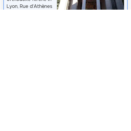
Lyon, Rue d'Athènes
im VII.
Arrondissement. Es
hängt vom
Sebleouf
/
CC BY-SA 4.0
Patriarchat von
Konstantinopel und der griechisch-orthodoxen
Metropole von Frankreich ab. Er ist der
Verkündigung geweiht.
Wikipedia: Église grecque de l'Annonciation de Lyon
(FR)
Teilen
Weitersagen! Teile diese Seite mit deinen
Freunden und deiner Familie.
tweet
teilen
pin it