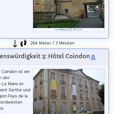
Le Mans
/
CC BY 3.0
264 Meter / 3 Minuten
enswürdigkeit 3: Hôtel Coindon
 Coindon ist ein
n der
 Le Mans im
ent Sarthe und
gion Pays de la
 Nordwesten
hs.