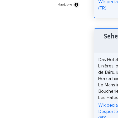
Wikipedia
MapLibre
(FR)
Sehe
Das Hote
Linières, 
de Béru, i
Herrenhau
Le Mans i
Boucherie
Les Halles
Wikipedia
Desportes
(FR)