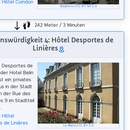
: Hôtel Coindon
Stephvvv
/
CC BY-SA 3.0
242 Meter / 3 Minuten
nswürdigkeit 4: Hôtel Desportes de
Linières
l Desportes de
oder Hotel Belin
st ein privates
s in der Stadt
n der Rue des
s 9 im Stadtteil
.
: Hôtel
 de Linières
Le Mans
/
CC BY 3.0