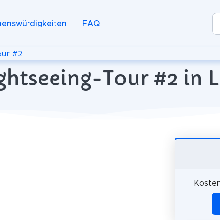
henswürdigkeiten
FAQ
our #2
ghtseeing-Tour #2 in 
Kosten