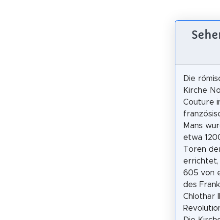
Sehe
Die römis
Kirche N
Couture i
französis
Mans wur
etwa 120
Toren de
errichtet,
605 von 
des Fran
Chlothar 
Revolutio
Die Kirch