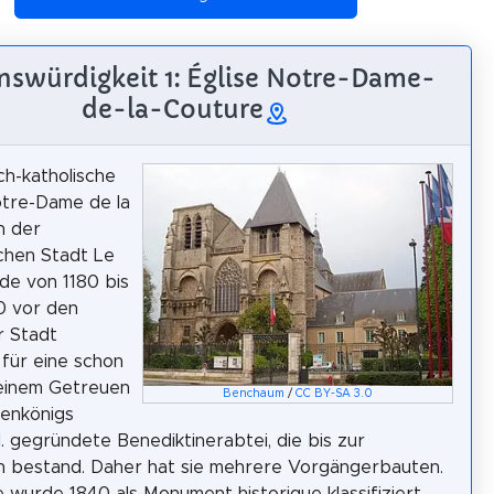
nswürdigkeit 1: Église Notre-Dame-
de-la-Couture
ch-katholische
otre-Dame de la
n der
chen Stadt Le
de von 1180 bis
0 vor den
r Stadt
 für eine schon
einem Getreuen
Benchaum
/
CC BY-SA 3.0
kenkönigs
II. gegründete Benediktinerabtei, die bis zur
n bestand. Daher hat sie mehrere Vorgängerbauten.
e wurde 1840 als Monument historique klassifiziert.