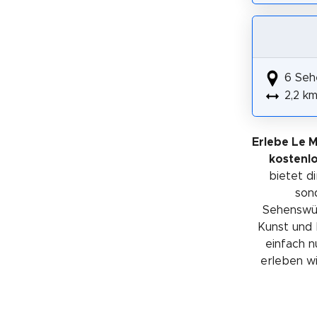
6 Seh
2,2 k
Erlebe Le 
kostenl
bietet di
sond
Sehenswürd
Kunst und 
einfach n
erleben wil