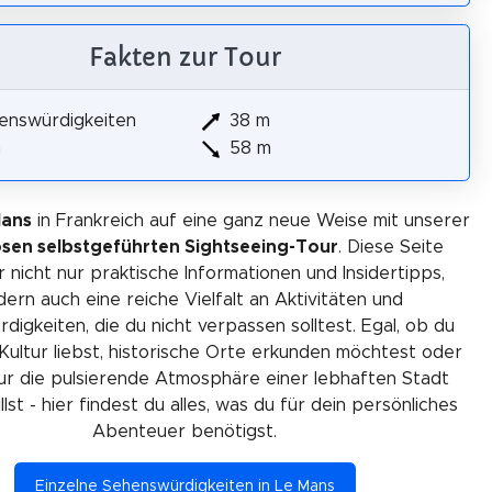
Fakten zur Tour
enswürdigkeiten
38 m
m
58 m
Mans
in Frankreich auf eine ganz neue Weise mit unserer
osen selbstgeführten Sightseeing-Tour
. Diese Seite
r nicht nur praktische Informationen und Insidertipps,
ern auch eine reiche Vielfalt an Aktivitäten und
igkeiten, die du nicht verpassen solltest. Egal, ob du
Kultur liebst, historische Orte erkunden möchtest oder
ur die pulsierende Atmosphäre einer lebhaften Stadt
lst - hier findest du alles, was du für dein persönliches
Abenteuer benötigst.
Einzelne Sehenswürdigkeiten in Le Mans