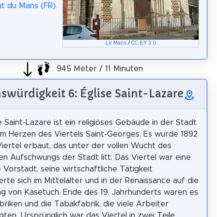
t du Mans (FR)
Le Mans
/
CC BY 3.0
945 Meter / 11 Minuten
swürdigkeit 6: Église Saint-Lazare
e Saint-Lazare ist ein religiöses Gebäude in der Stadt
im Herzen des Viertels Saint-Georges. Es wurde 1892
Viertel erbaut, das unter der vollen Wucht des
llen Aufschwungs der Stadt litt. Das Viertel war eine
 Vorstadt, seine wirtschaftliche Tätigkeit
erte sich im Mittelalter und in der Renaissance auf die
ng von Käsetuch. Ende des 19. Jahrhunderts waren es
briken und die Tabakfabrik, die viele Arbeiter
gten. Ursprünglich war das Viertel in zwei Teile