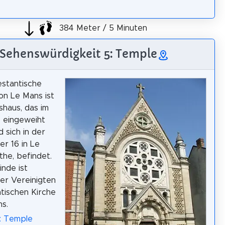
384 Meter / 5 Minuten
Sehenswürdigkeit 5: Temple
stantische
n Le Mans ist
shaus, das im
 eingeweiht
 sich in der
er 16 in Le
the, befindet.
nde ist
der Vereinigten
tischen Kirche
hs.
: Temple