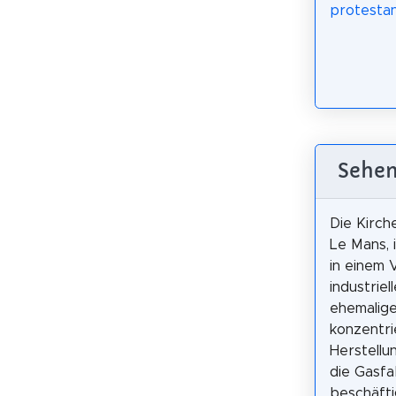
protestan
Sehen
Die Kirch
Le Mans, 
in einem 
industrie
ehemalige
konzentri
Herstellu
die Gasfa
beschäfti