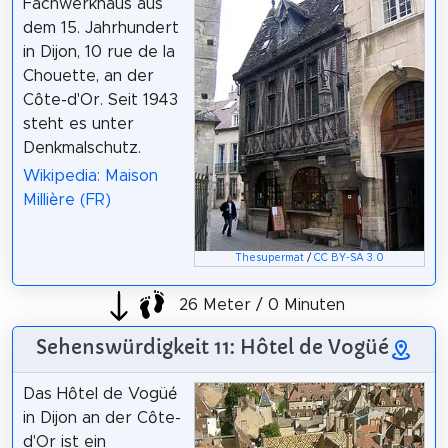
Fachwerkhaus aus
dem 15. Jahrhundert
in Dijon, 10 rue de la
Chouette, an der
Côte-d'Or. Seit 1943
steht es unter
Denkmalschutz.
Wikipedia: Maison
Millière (FR)
Thesupermat
/
CC BY-SA 3.0
26 Meter / 0 Minuten
Sehenswürdigkeit 11: Hôtel de Vogüé
Das Hôtel de Vogüé
in Dijon an der Côte-
d'Or ist ein