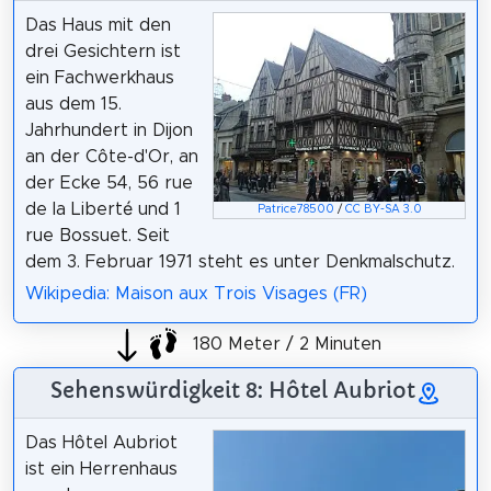
Das Haus mit den
drei Gesichtern ist
ein Fachwerkhaus
aus dem 15.
Jahrhundert in Dijon
an der Côte-d'Or, an
der Ecke 54, 56 rue
de la Liberté und 1
Patrice78500
/
CC BY-SA 3.0
rue Bossuet. Seit
dem 3. Februar 1971 steht es unter Denkmalschutz.
Wikipedia: Maison aux Trois Visages (FR)
180 Meter / 2 Minuten
Sehenswürdigkeit 8: Hôtel Aubriot
Das Hôtel Aubriot
ist ein Herrenhaus