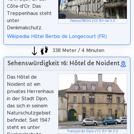
Côte-d'Or. Das
Treppenhaus steht
unter
Patrice78500
/
CC BY-SA 3.0
Denkmalschutz.
Wikipedia: Hôtel Berbis de Longecourt (FR)
338 Meter / 4 Minuten
Sehenswürdigkeit 16: Hôtel de Noident
Das Hôtel de
Noident ist ein
privates Herrenhaus
in der Stadt Dijon,
das sich in seinem
Naturschutzgebiet
befindet. Seit 1947
steht es unter
François de Dijon
/
CC BY-SA 3.0