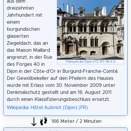
aus dem
dreizehnten
Jahrhundert mit
einem
burgundischen
glasierten
Ziegeldach, das an
das Maison Maillard
angrenzt, in der Rue
François de Dijon
/
CC BY-SA 3.0
des Forges 40 in
Dijon in der Côte-d'Or in Burgund-Franche-Comté.
Der Gewölbekeller auf den Pfeilern des Hauses
wurde mit Erlass vom 30. November 2009 unter
Denkmalschutz gestellt und am 16. August 2011
durch einen Klassifizierungsbeschluss ersetzt.
Wikipedia: Hôtel Aubriot (Dijon) (FR)
166 Meter / 2 Minuten