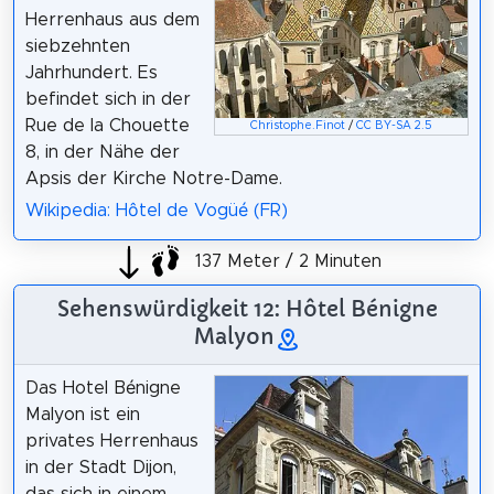
Herrenhaus aus dem
siebzehnten
Jahrhundert. Es
befindet sich in der
Rue de la Chouette
Christophe.Finot
/
CC BY-SA 2.5
8, in der Nähe der
Apsis der Kirche Notre-Dame.
Wikipedia: Hôtel de Vogüé (FR)
137 Meter / 2 Minuten
Sehenswürdigkeit 12: Hôtel Bénigne
Malyon
Das Hotel Bénigne
Malyon ist ein
privates Herrenhaus
in der Stadt Dijon,