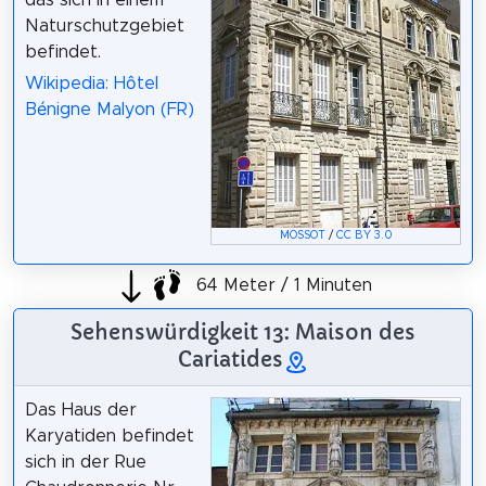
das sich in einem
Naturschutzgebiet
befindet.
Wikipedia: Hôtel
Bénigne Malyon (FR)
MOSSOT
/
CC BY 3.0
64 Meter / 1 Minuten
Sehenswürdigkeit 13: Maison des
Cariatides
Das Haus der
Karyatiden befindet
sich in der Rue