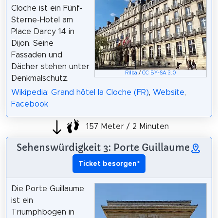
Cloche ist ein Fünf-
Sterne-Hotel am
Place Darcy 14 in
Dijon. Seine
Fassaden und
Dächer stehen unter
Rilba
/
CC BY-SA 3.0
Denkmalschutz.
Wikipedia: Grand hôtel la Cloche (FR)
,
Website
,
Facebook
157 Meter / 2 Minuten
Sehenswürdigkeit 3: Porte Guillaume
Ticket besorgen
*
Die Porte Guillaume
ist ein
Triumphbogen in