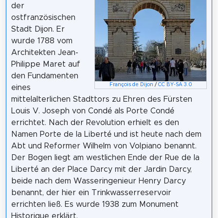
der
ostfranzösischen
Stadt Dijon. Er
wurde 1788 vom
Architekten Jean-
Philippe Maret auf
den Fundamenten
François de Dijon
/
CC BY-SA 3.0
eines
mittelalterlichen Stadttors zu Ehren des Fürsten
Louis V. Joseph von Condé als Porte Condé
errichtet. Nach der Revolution erhielt es den
Namen Porte de la Liberté und ist heute nach dem
Abt und Reformer Wilhelm von Volpiano benannt.
Der Bogen liegt am westlichen Ende der Rue de la
Liberté an der Place Darcy mit der Jardin Darcy,
beide nach dem Wasseringenieur Henry Darcy
benannt, der hier ein Trinkwasserreservoir
errichten ließ. Es wurde 1938 zum Monument
Historique erklärt.