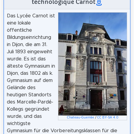
technologique Carnot
Das Lycée Carnot ist
eine lokale
öffentliche
Bildungseinrichtung
in Dijon, die am 31.
Juli 1893 eingeweiht
wurde. Es ist das
älteste Gymnasium in
Dijon, das 1802 als k.
Gymnasium auf dem
Gelände des
heutigen Standorts
des Marcelle-Pardé-
Kollegs gegründet
wurde, und das
Chateau-Guerrée
/
CC BY-SA 4.0
wichtigste
Gymnasium für die Vorbereitungsklassen für die