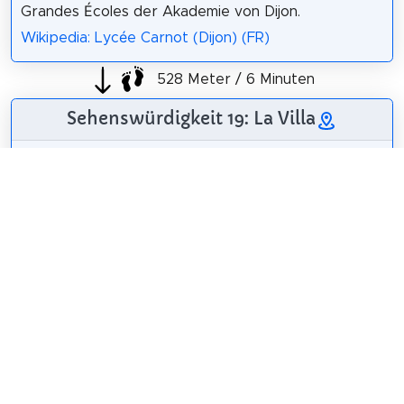
Grandes Écoles der Akademie von Dijon.
Wikipedia: Lycée Carnot (Dijon) (FR)
528 Meter / 6 Minuten
Sehenswürdigkeit 19: La Villa
Die Villa Messner ist
ein Gebäude in der
Stadt Dijon an der
Côte-d'Or in der
Region Bourgogne-
Franche-Comté.
Wikipedia:
François de Dijon
/
CC BY-SA 3.0
Villa_Messner (FR)
,
Facebook