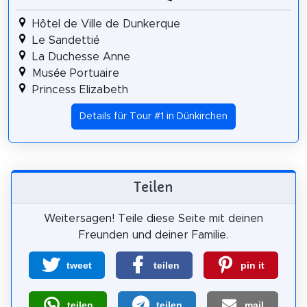
Hôtel de Ville de Dunkerque
Le Sandettié
La Duchesse Anne
Musée Portuaire
Princess Elizabeth
Details für Tour #1 in Dünkirchen
Teilen
Weitersagen! Teile diese Seite mit deinen
Freunden und deiner Familie.
tweet
teilen
pin it
teilen
teilen
mail