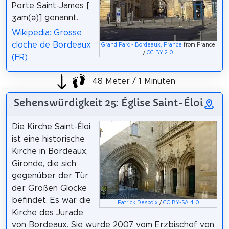
Porte Saint-James [
ʒam(ə)] genannt.
Wikipedia: Grosse
cloche de Bordeaux
Grand Parc - Bordeaux, France
from France
/
CC BY 2.0
(FR)
48 Meter / 1 Minuten
Sehenswürdigkeit 25: Église Saint-Éloi
Die Kirche Saint-Éloi
ist eine historische
Kirche in Bordeaux,
Gironde, die sich
gegenüber der Tür
der Großen Glocke
befindet. Es war die
Patrick Despoix
/
CC BY-SA 4.0
Kirche des Jurade
von Bordeaux. Sie wurde 2007 vom Erzbischof von