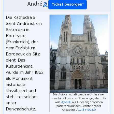
André
Ticket besorgen
*
Die Kathedrale
Saint-André ist ein
Sakralbau in
Bordeaux
(Frankreich), der
dem Erzbistum
Bordeaux als Sitz
dient. Das
Kulturdenkmal
wurde im Jahr 1862
als Monument
historique
klassifiziert und
Die Autorenschaft wurde nicht in einer
steht als solches
maschinell lesbaren Form angegeben. Es
wird
Ajor933
als Autor angenommen
unter
(basierend auf den Rechteinhaber-
Denkmalschutz.
Angaben). /
CC BY-SA 3.0