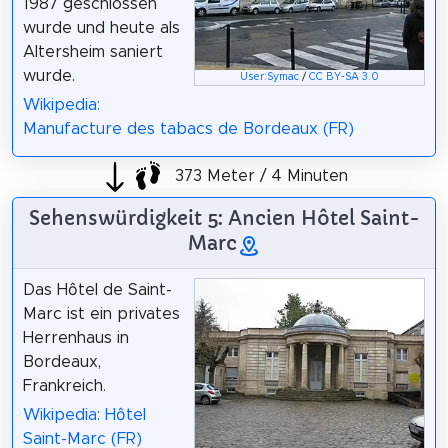
1987 geschlossen
wurde und heute als
Altersheim saniert
wurde.
User:Symac
/
CC BY-SA 3.0
Wikipedia:
Manufacture des tabacs de Bordeaux (FR)
373 Meter / 4 Minuten
Sehenswürdigkeit 5: Ancien Hôtel Saint-
Marc
Das Hôtel de Saint-
Marc ist ein privates
Herrenhaus in
Bordeaux,
Frankreich.
Wikipedia: Hôtel
Saint-Marc (FR)