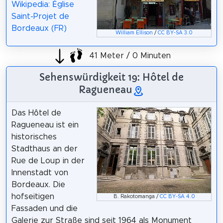
Wikipedia: Église
Saint-Projet de
Bordeaux (FR)
William Ellison
/
CC BY-SA 3.0
41 Meter / 0 Minuten
Sehenswürdigkeit 19: Hôtel de
Ragueneau
Das Hôtel de
Ragueneau ist ein
historisches
Stadthaus an der
Rue de Loup in der
Innenstadt von
Bordeaux. Die
hofseitigen
B. Rakotomanga /
CC BY-SA 4.0
Fassaden und die
Galerie zur Straße sind seit 1964 als Monument