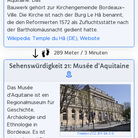
Aquitaine. Das
Bauwerk gehört zur Kirchengemeinde Bordeaux–
Ville. Die Kirche ist nach der Burg Le Hâ benannt,
die den Reformierten 1572 als Zufluchtsstätte nach
der Bartholomäusnacht gedient hatte.
Wikipedia: Temple du Hâ (DE)
,
Website
289 Meter / 3 Minuten
Sehenswürdigkeit 21: Musée d'Aquitaine
Das Musée
d’Aquitaine ist ein
Regionalmuseum für
Geschichte,
Archäologie und
Ethnologie in
Bordeaux. Es ist
Tiraden
/
CC BY-SA 3.0