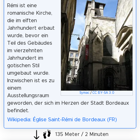
Rémi ist eine
romanische Kirche,
die im elften
Jahrhundert erbaut
wurde, bevor ein
Teil des Gebäudes
im vierzehnten
Jahrhundert im
gotischen Stil
umgebaut wurde.
Inzwischen ist es zu
einem
Symac
/
CC BY-SA 3.0
Ausstellungsraum
geworden, der sich im Herzen der Stadt Bordeaux
befindet.
Wikipedia: Église Saint-Rémi de Bordeaux (FR)
135 Meter / 2 Minuten