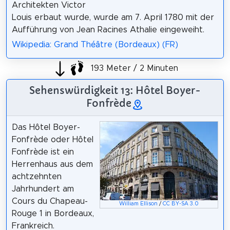
Architekten Victor
Louis erbaut wurde, wurde am 7. April 1780 mit der
Aufführung von Jean Racines Athalie eingeweiht.
Wikipedia: Grand Théâtre (Bordeaux) (FR)
193 Meter / 2 Minuten
Sehenswürdigkeit 13: Hôtel Boyer-
Fonfrède
Das Hôtel Boyer-
Fonfrède oder Hôtel
Fonfrède ist ein
Herrenhaus aus dem
achtzehnten
Jahrhundert am
Cours du Chapeau-
William Ellison
/
CC BY-SA 3.0
Rouge 1 in Bordeaux,
Frankreich.