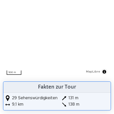
MapLibre
500 m
Fakten zur Tour
29 Sehenswürdigkeiten
131 m
9,1 km
138 m