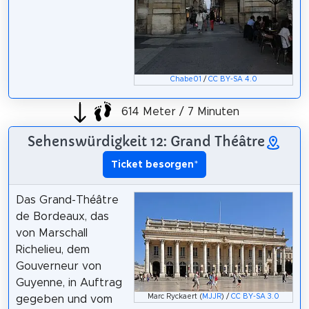
Chabe01
/
CC BY-SA 4.0
614 Meter / 7 Minuten
Sehenswürdigkeit 12: Grand Théâtre
Ticket besorgen
*
Das Grand-Théâtre
de Bordeaux, das
von Marschall
Richelieu, dem
Gouverneur von
Guyenne, in Auftrag
Marc Ryckaert (
MJJR
) /
CC BY-SA 3.0
gegeben und vom