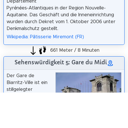
Departement
Pyrénées-Atlantiques in der Region Nouvelle-
Aquitaine. Das Geschäft und die Inneneinrichtung
wurden durch Dekret vom 1. Oktober 2006 unter
Denkmalschutz gestellt.
Wikipedia: Pâtisserie Miremont (FR)
661 Meter / 8 Minuten
Sehenswürdigkeit 5: Gare du Midi
Der Gare de
Biarritz-Ville ist ein
stillgelegter
französischer
Bahnhof auf der
Strecke von Biarritz-
la-Négresse nach
Biarritz-Ville, der
Nils Öberg
/
CC BY-SA 3.0