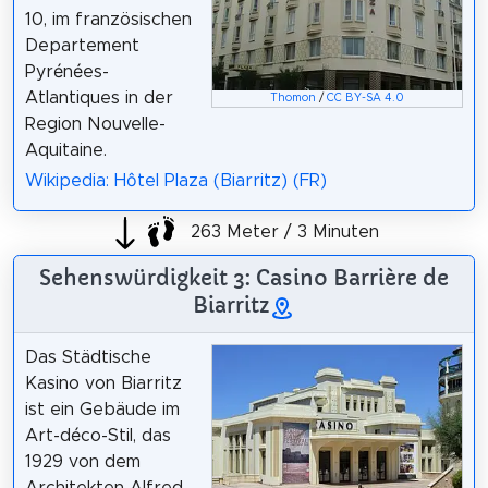
10, im französischen
Departement
Pyrénées-
Atlantiques in der
Thomon
/
CC BY-SA 4.0
Region Nouvelle-
Aquitaine.
Wikipedia: Hôtel Plaza (Biarritz) (FR)
263 Meter / 3 Minuten
Sehenswürdigkeit 3: Casino Barrière de
Biarritz
Das Städtische
Kasino von Biarritz
ist ein Gebäude im
Art-déco-Stil, das
1929 von dem
Architekten Alfred