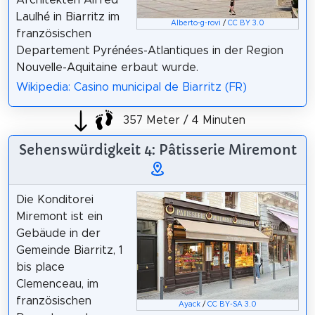
Laulhé in Biarritz im
Alberto-g-rovi
/
CC BY 3.0
französischen
Departement Pyrénées-Atlantiques in der Region
Nouvelle-Aquitaine erbaut wurde.
Wikipedia: Casino municipal de Biarritz (FR)
357 Meter / 4 Minuten
Sehenswürdigkeit 4: Pâtisserie Miremont
Die Konditorei
Miremont ist ein
Gebäude in der
Gemeinde Biarritz, 1
bis place
Clemenceau, im
französischen
Ayack
/
CC BY-SA 3.0