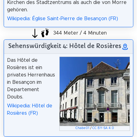
Kirchen des Stadtzentrums als auch die von Morre
gehören.
Wikipedia: Église Saint-Pierre de Besançon (FR)
344 Meter / 4 Minuten
Sehenswürdigkeit 4: Hôtel de Rosières
Das Hôtel de
Rosières ist ein
privates Herrenhaus
in Besançon im
Departement
Doubs.
Wikipedia: Hôtel de
Rosières (FR)
Chabe01
/
CC BY-SA 4.0