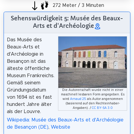
272 Meter / 3 Minuten
Sehenswürdigkeit 5: Musée des Beaux-
Arts et d'Archéologie
Das Musée des
Beaux-Arts et
d’Archéologie in
Besançon ist das
älteste öffentliche
Museum Frankreichs.
Gemäß seinem
Gründungsdatum
Die Autorenschaft wurde nicht in einer
maschinell lesbaren Form angegeben. Es
von 1694 ist es fast
wird
Arnaud 25
als Autor angenommen
hundert Jahre älter
(basierend auf den Rechteinhaber-
Angaben). /
CC BY-SA 3.0
als der Louvre.
Wikipedia: Musée des Beaux-Arts et d’Archéologie
de Besançon (DE)
,
Website