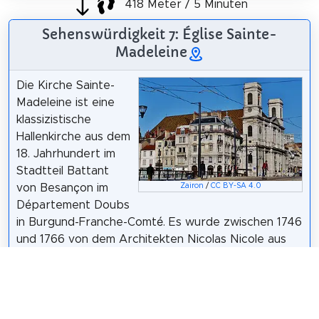
418 Meter / 5 Minuten
Sehenswürdigkeit 7: Église Sainte-
Madeleine
Die Kirche Sainte-
Madeleine ist eine
klassizistische
Hallenkirche aus dem
18. Jahrhundert im
Stadtteil Battant
Zairon
/
CC BY-SA 4.0
von Besançon im
Département Doubs
in Burgund-Franche-Comté. Es wurde zwischen 1746
und 1766 von dem Architekten Nicolas Nicole aus
Besançon umgebaut. Diese Kirche gehört zur
"Pastoraleinheit Saint-Étienne" und ist der
Bruderschaft Saint-Pierre anvertraut. Es steht seit
1930 unter Denkmalschutz und beherbergt eine