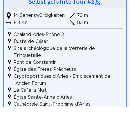
Selbst geführte Tour #2
14 Sehenswürdigkeiten
79 m
5,3 km
83 m
Chaland Arles-Rhône 3
Buste de César
Site archéologique de la Verrerie de
Trinquetaille
Pont de Constantin
Église des Frères Prêcheurs
Cryptoportiques d'Arles - Emplacement de
l'Ancien Forum
Le Café la Nuit
Église Sainte-Anne d'Arles
Cathédrale Saint-Trophime d'Arles
Accueil Théâtre antique d'Arles
Église Saint-Julien
83.5° Arc x 13