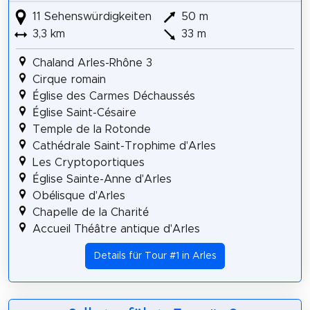
11 Sehenswürdigkeiten
50 m
3,3 km
33 m
Chaland Arles-Rhône 3
Cirque romain
Église des Carmes Déchaussés
Église Saint-Césaire
Temple de la Rotonde
Cathédrale Saint-Trophime d'Arles
Les Cryptoportiques
Église Sainte-Anne d'Arles
Obélisque d'Arles
Chapelle de la Charité
Accueil Théâtre antique d'Arles
Details für Tour #1 in Arles