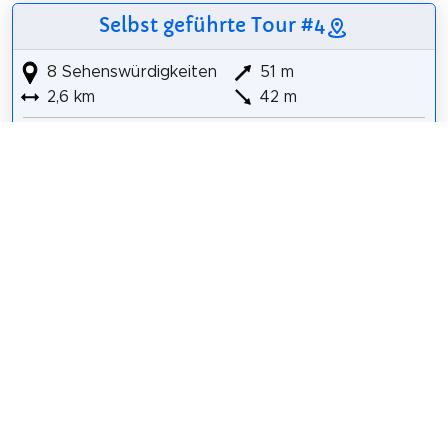
Selbst geführte Tour #4
8 Sehenswürdigkeiten
51 m
2,6 km
42 m
Hôtel du Roi de Pologne
Buste de Grégoire Bordillon
Maison de Simon Poisson
Église de la Trinité
Musée Pincé
Université Angevine du Temps Libre
Église Notre-Dame-des-Victoires
Muséum des Sciences Naturelles
Details für Tour #4 in Angers