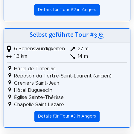
Details für Tour #2 in Angers
Selbst geführte Tour #3
6 Sehenswürdigkeiten
27 m
1,3 km
14 m
Hôtel de Tinténiac
Reposoir du Tertre-Saint-Laurent (ancien)
Greniers Saint-Jean
Hôtel Duguesclin
Église Sainte-Thérèse
Chapelle Saint Lazare
Details für Tour #3 in Angers