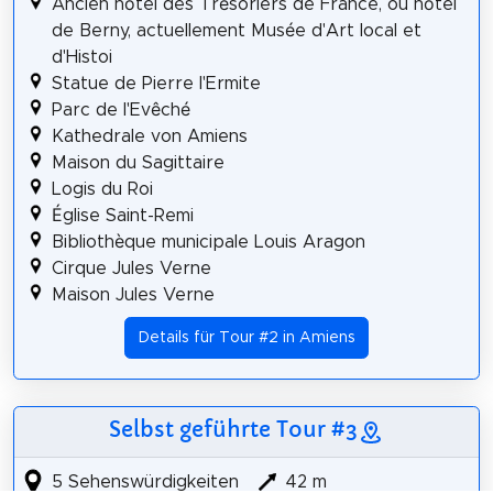
Ancien hôtel des Trésoriers de France, ou hôtel
de Berny, actuellement Musée d'Art local et
d'Histoi
Statue de Pierre l'Ermite
Parc de l'Evêché
Kathedrale von Amiens
Maison du Sagittaire
Logis du Roi
Église Saint-Remi
Bibliothèque municipale Louis Aragon
Cirque Jules Verne
Maison Jules Verne
Details für Tour #2 in Amiens
Selbst geführte Tour #3
5 Sehenswürdigkeiten
42 m