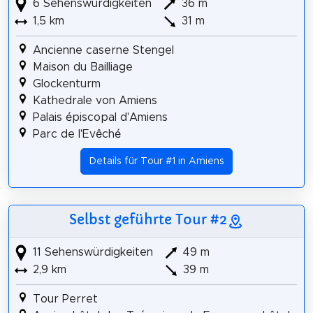
6 Sehenswürdigkeiten
36 m
1,5 km
31 m
Ancienne caserne Stengel
Maison du Bailliage
Glockenturm
Kathedrale von Amiens
Palais épiscopal d'Amiens
Parc de l'Evêché
Details für Tour #1 in Amiens
Selbst geführte Tour #2
11 Sehenswürdigkeiten
49 m
2,9 km
39 m
Tour Perret