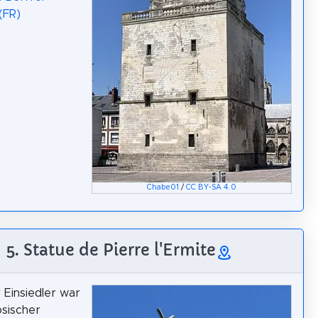
(FR)
Chabe01
/
CC BY-SA 4.0
5. Statue de Pierre l'Ermite
 Einsiedler war
ösischer