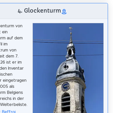
4. Glockenturm
kenturm von
 ein
urm auf dem
il im
trum von
eit dem 7.
26 ist er im
den Inventar
rischen
r eingetragen
2005 als
rm Belgiens
reichs in der
elterbeliste.
: Beffroi