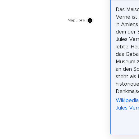
Das Maiso
Verne ist
MapLibre
in Amiens 
dem der S
Jules Ver
lebte. H
das Gebä
Museum z
an den Sc
steht al
historiqu
Denkmals
Wikipedia
Jules Ver