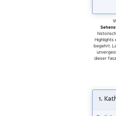
W
Sehens
historis
Highlights
begehrt. La
unvergess
dieser fas
1. Ka