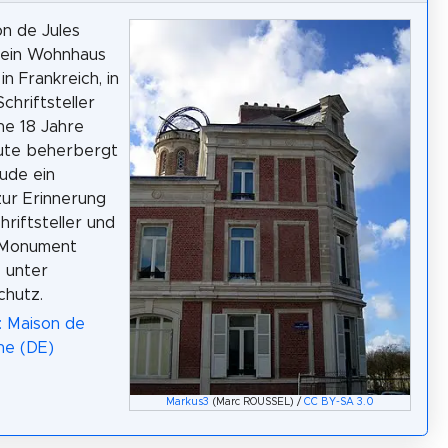
n de Jules
 ein Wohnhaus
in Frankreich, in
chriftsteller
ne 18 Jahre
eute beherbergt
ude ein
ur Erinnerung
hriftsteller und
s Monument
e unter
chutz.
: Maison de
ne (DE)
Markus3
(Marc ROUSSEL) /
CC BY-SA 3.0