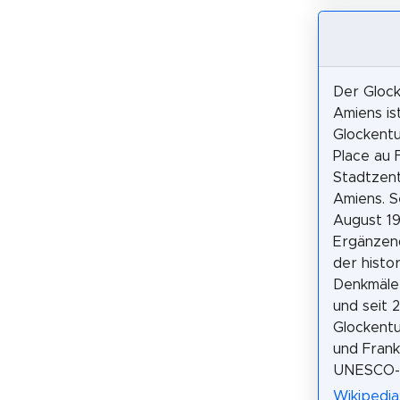
Der Gloc
Amiens ist
Glockent
Place au F
Stadtzen
Amiens. S
August 19
Ergänzen
der histo
Denkmäle
und seit 
Glockentu
und Frank
UNESCO-W
Wikipedia