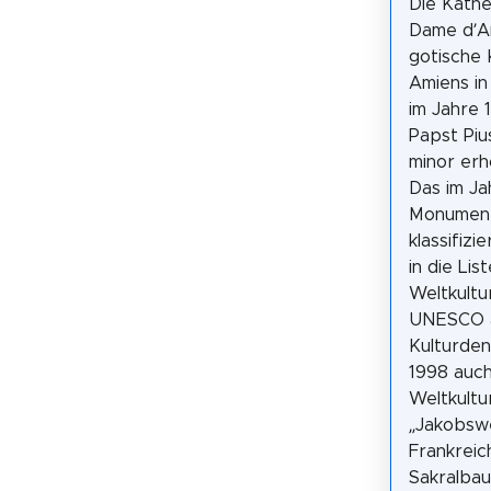
Die Kath
Dame d’Am
gotische 
Amiens in
im Jahre 
Papst Pius
minor er
Das im Ja
Monument
klassifizi
in die Lis
Weltkultu
UNESCO 
Kulturdenk
1998 auch
Weltkultu
„Jakobsw
Frankreic
Sakralbau