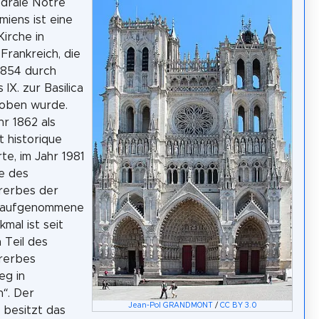
edrale Notre
iens ist eine
Kirche in
 Frankreich, die
1854 durch
 IX. zur Basilica
hoben wurde.
hr 1862 als
 historique
erte, im Jahr 1981
te des
rerbes der
aufgenommene
mal ist seit
 Teil des
rerbes
eg in
h“. Der
Jean-Pol GRANDMONT
/
CC BY 3.0
 besitzt das