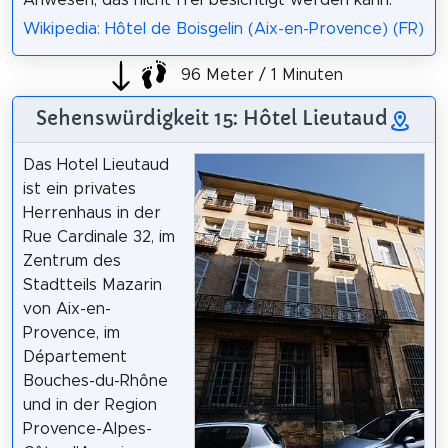
Wikipedia: Hôtel de Boisgelin (Aix-en-Provence) (FR)
96 Meter / 1 Minuten
Sehenswürdigkeit 15: Hôtel Lieutaud
Das Hotel Lieutaud
ist ein privates
Herrenhaus in der
Rue Cardinale 32, im
Zentrum des
Stadtteils Mazarin
von Aix-en-
Provence, im
Département
Bouches-du-Rhône
und in der Region
Provence-Alpes-