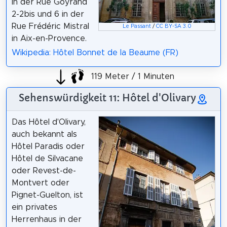
in der Rue Goyrand
2-2bis und 6 in der
Rue Frédéric Mistral
Le Passant
/
CC BY-SA 3.0
in Aix-en-Provence.
Wikipedia: Hôtel Bonnet de la Beaume (FR)
119 Meter / 1 Minuten
Sehenswürdigkeit 11: Hôtel d'Olivary
Das Hôtel d'Olivary,
auch bekannt als
Hôtel Paradis oder
Hôtel de Silvacane
oder Revest-de-
Montvert oder
Pignet-Guelton, ist
ein privates
Herrenhaus in der