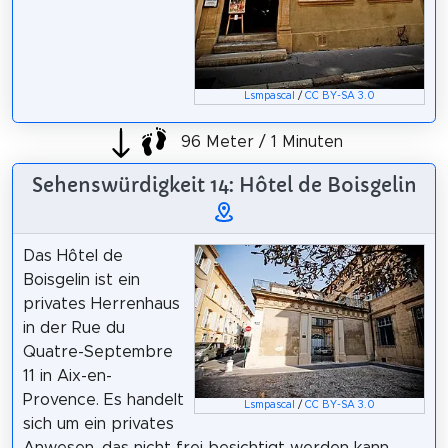
Lsmpascal
/
CC BY-SA 3.0
96 Meter / 1 Minuten
Sehenswürdigkeit 14: Hôtel de Boisgelin
Das Hôtel de
Boisgelin ist ein
privates Herrenhaus
in der Rue du
Quatre-Septembre
11 in Aix-en-
Provence. Es handelt
Lsmpascal
/
CC BY-SA 3.0
sich um ein privates
Anwesen, das nicht frei besichtigt werden kann.