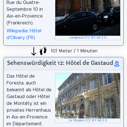
Rue du Quatre-
Septembre 10 in
Aix-en-Provence
(Frankreich).
Wikipedia: Hôtel
d'Olivary (FR)
Lsmpascal
/
CC BY-SA 3.0
101 Meter / 1 Minuten
Sehenswürdigkeit 12: Hôtel de Gastaud
Das Hôtel de
Foresta, auch
bekannt als Hôtel de
Gastaud oder Hôtel
de Montéty, ist ein
privates Herrenhaus
in Aix-en-Provence
Le Passant
/
CC BY-SA 3.0
im Département