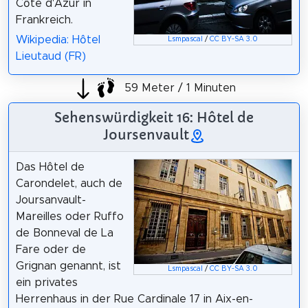
Côte d'Azur in
Frankreich.
Wikipedia: Hôtel
Lsmpascal
/
CC BY-SA 3.0
Lieutaud (FR)
59 Meter / 1 Minuten
Sehenswürdigkeit 16: Hôtel de
Joursenvault
Das Hôtel de
Carondelet, auch de
Joursanvault-
Mareilles oder Ruffo
de Bonneval de La
Fare oder de
Grignan genannt, ist
Lsmpascal
/
CC BY-SA 3.0
ein privates
Herrenhaus in der Rue Cardinale 17 in Aix-en-