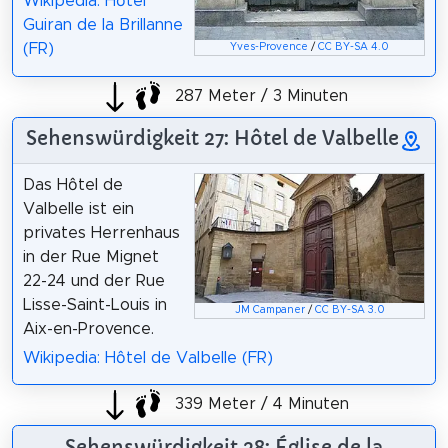
Wikipedia: Hôtel
Guiran de la Brillanne
(FR)
Yves-Provence
/
CC BY-SA 4.0
287 Meter / 3 Minuten
Sehenswürdigkeit 27: Hôtel de Valbelle
Das Hôtel de
Valbelle ist ein
privates Herrenhaus
in der Rue Mignet
22-24 und der Rue
Lisse-Saint-Louis in
JM Campaner
/
CC BY-SA 3.0
Aix-en-Provence.
Wikipedia: Hôtel de Valbelle (FR)
339 Meter / 4 Minuten
Sehenswürdigkeit 28: Église de la