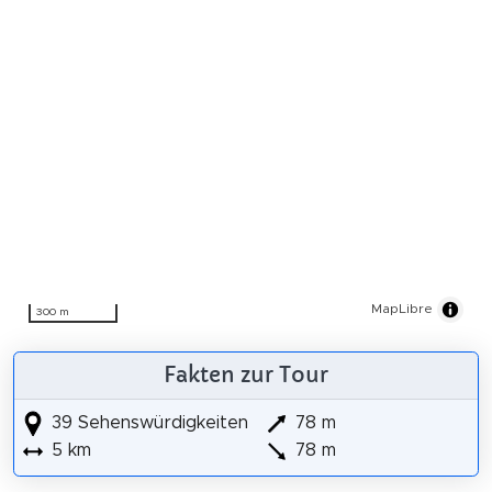
MapLibre
300 m
Fakten zur Tour
39 Sehenswürdigkeiten
78 m
5 km
78 m