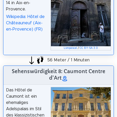
14 in Aix-en-
Provence.
Wikipedia: Hôtel de
Châteauneuf (Aix-
en-Provence) (FR)
Lsmpascal
/
CC BY-SA 3.0
56 Meter / 1 Minuten
Sehenswürdigkeit 8: Caumont Centre
d'Art
Das Hôtel de
Caumont ist ein
ehemaliges
Adelspalais im Stil
des klassizistischen