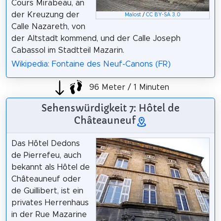
Cours Mirabeau, an
der Kreuzung der
Malost
/
CC BY-SA 3.0
Calle Nazareth, von
der Altstadt kommend, und der Calle Joseph
Cabassol im Stadtteil Mazarin.
Wikipedia: Fontaine des Neuf-Canons (FR)
96 Meter / 1 Minuten
Sehenswürdigkeit 7: Hôtel de
Châteauneuf
Das Hôtel Dedons
de Pierrefeu, auch
bekannt als Hôtel de
Châteauneuf oder
de Guillibert, ist ein
privates Herrenhaus
in der Rue Mazarine