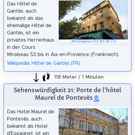
Das Hôtel de
Gantès, auch
bekannt als das
ehemalige Hôtel de
Gantès, ist ein
privates Herrenhaus
JM Campaner
/
CC BY-SA 3.0
in der Cours
Mirabeau 53 bis in Aix-en-Provence (Frankreich).
Wikipedia: Hôtel de Gantès (FR)
118 Meter / 1 Minuten
Sehenswürdigkeit 21: Porte de l'hôtel
Maurel de Pontevès
Das Hotel Maurel de
Pontevès, auch
bekannt als Hotel
d'Espagnet, ist ein