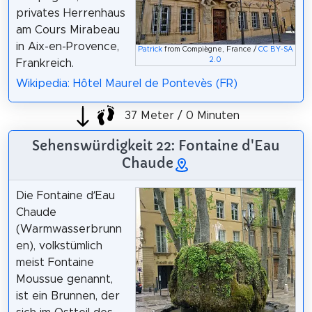
privates Herrenhaus
am Cours Mirabeau
in Aix-en-Provence,
Patrick
from Compiègne, France /
CC BY-SA
2.0
Frankreich.
Wikipedia: Hôtel Maurel de Pontevès (FR)
37 Meter / 0 Minuten
Sehenswürdigkeit 22: Fontaine d'Eau
Chaude
Die Fontaine d’Eau
Chaude
(Warmwasserbrunn
en), volkstümlich
meist Fontaine
Moussue genannt,
ist ein Brunnen, der