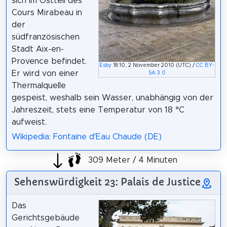
sich im Ostteil des
Cours Mirabeau in
der
südfranzösischen
Stadt Aix-en-
Provence befindet.
Esby
18:10, 2 November 2010 (UTC) /
CC BY-
Er wird von einer
SA 3.0
Thermalquelle
gespeist, weshalb sein Wasser, unabhängig von der
Jahreszeit, stets eine Temperatur von 18 °C
aufweist.
Wikipedia: Fontaine d’Eau Chaude (DE)
309 Meter / 4 Minuten
Sehenswürdigkeit 23: Palais de Justice
Das
Gerichtsgebäude