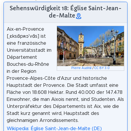
Sehenswürdigkeit 18: Église Saint-Jean-
de-Malte
Aix-en-Provence
[ˌɛksɑ̃pʀɔˈvɑ̃s] ist
eine französische
Universitätsstadt im
Département
Bouches-du-Rhône
Pierre Audité
/
CC BY 3.0
in der Region
Provence-Alpes-Côte d’Azur und historische
Hauptstadt der Provence. Die Stadt umfasst eine
Fläche von 18.608 Hektar. Rund 40.000 der 147.478
Einwohner, die man Aixois nennt, sind Studenten. Als
Unterpräfektur des Départements ist Aix, wie die
Stadt kurz genannt wird, Hauptstadt des
gleichnamigen Arrondissements.
Wikipedia: Église Saint-Jean-de-Malte (DE)