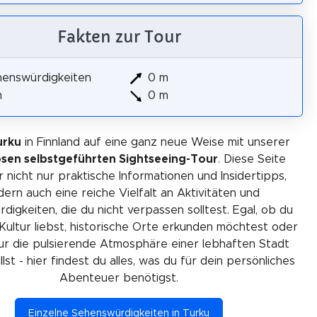
Fakten zur Tour
henswürdigkeiten
0 m
m
0 m
urku
in Finnland auf eine ganz neue Weise mit unserer
osen selbstgeführten Sightseeing-Tour
. Diese Seite
r nicht nur praktische Informationen und Insidertipps,
ern auch eine reiche Vielfalt an Aktivitäten und
igkeiten, die du nicht verpassen solltest. Egal, ob du
Kultur liebst, historische Orte erkunden möchtest oder
ur die pulsierende Atmosphäre einer lebhaften Stadt
lst - hier findest du alles, was du für dein persönliches
Abenteuer benötigst.
Einzelne Sehenswürdigkeiten in Turku