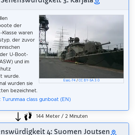
Sehenswürdigkeit 3: Karjala
llen
oote der
-Klasse waren
fstyp, der zuvor
innischen
 der U-Boot-
ASW) und im
chutz
t wurde.
EsaL-74
/
CC BY-SA 3.0
onal wurden sie
tten bezeichnet.
: Turunmaa class gunboat (EN)
144 Meter / 2 Minuten
nswürdigkeit 4: Suomen Joutsen