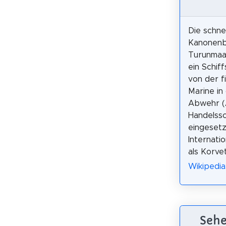
Die schne
Kanonenb
Turunmaa
ein Schif
von der f
Marine in
Abwehr (
Handelss
eingesetz
Internati
als Korve
Wikipedia
Sehe