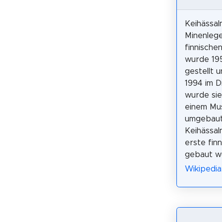
Keihässal
Minenleg
finnischen
wurde 195
gestellt u
1994 im D
wurde sie
einem Mu
umgebaut
Keihässalm
erste fin
gebaut w
Wikipedia