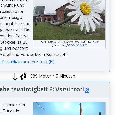
lt wurde und
realistischer
eine riesige
mchenblüte und
el darstellt. Die
von Jani Rättyä
Stöckell ist 25
Jani Rättyä, Antti Stöckell (veistos), Kotivalo
(valokuva) /
CC-BY-SA-4.0
ng und besteht
 Metall und verstärktem Kunststoff.
 Päivänkakkara (veistos) (FI)
389 Meter / 5 Minuten
ehenswürdigkeit 6: Varvintori
 ist einer der
 Turku. In