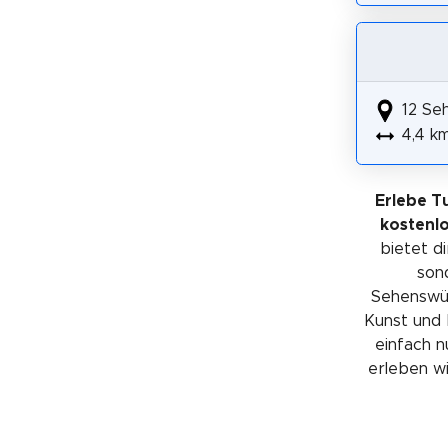
12 Se
4,4 k
Erlebe T
kostenl
bietet di
sond
Sehenswürd
Kunst und 
einfach n
erleben wil