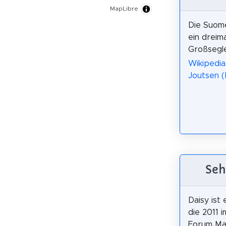
MapLibre
Die Suome
ein dreim
Großsegler
Wikipedi
Joutsen (
Seh
Daisy ist 
die 2011 
Forum Mar