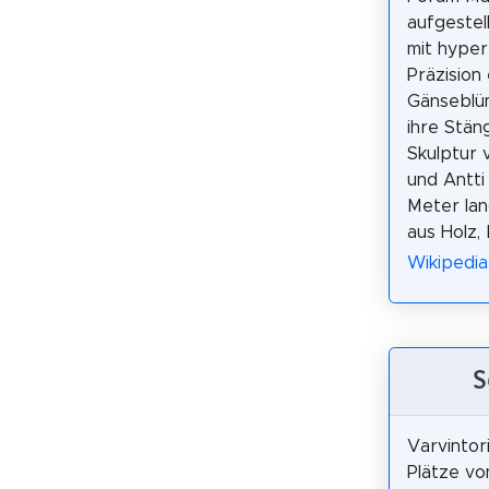
aufgestel
mit hyper
Präzision 
Gänseblü
ihre Stäng
Skulptur 
und Antti 
Meter la
aus Holz,
Wikipedia:
S
Varvintori
Plätze von