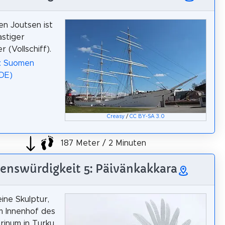
n Joutsen ist
astiger
 (Vollschiff).
a: Suomen
DE)
Creasy
/
CC BY-SA 3.0
187 Meter / 2 Minuten
enswürdigkeit 5: Päivänkakkara
eine Skulptur,
im Innenhof des
inum in Turku