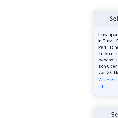
Se
Linnanpuis
in Turku, 
Park ist 
Turku in 
benannt u
sich über
von 2,6 H
Wikipedia
(FI)
Se