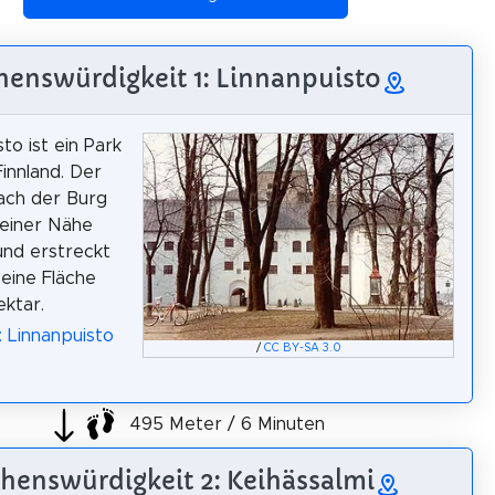
henswürdigkeit 1: Linnanpuisto
to ist ein Park
Finnland. Der
nach der Burg
seiner Nähe
nd erstreckt
 eine Fläche
ektar.
: Linnanpuisto
/
CC BY-SA 3.0
495 Meter / 6 Minuten
henswürdigkeit 2: Keihässalmi