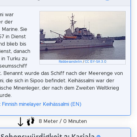
mi war
er der
 Marine. Sie
7 in Dienst
nd blieb bis
ienst, danach
 in Turku zu
Rabbesandelin
/
CC BY-SA 3.0
seumsschiff
. Benannt wurde das Schiff nach der Meerenge von
i, die sich in Sipoo befindet. Keihässalmi war der
nische Minenleger, der nach dem Zweiten Weltkrieg
urde.
: Finnish minelayer Keihässalmi (EN)
8 Meter / 0 Minuten