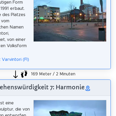
utigen Form
1991 erbaut.
 des Platzes
h vom
chen Namen
tori,
et, von einer
ten Volksform
 Varvintori (FI)
169 Meter / 2 Minuten
ehenswürdigkeit 7: Harmonie
st eine
ulptur, die von
hn entworfen