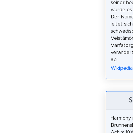
seiner he
wurde es 
Der Name
leitet sic
schwedis
Veistämön
Varfstorg
veränder
ab.
Wikipedia:
S
Harmony i
Brunnensk
Achim Kü