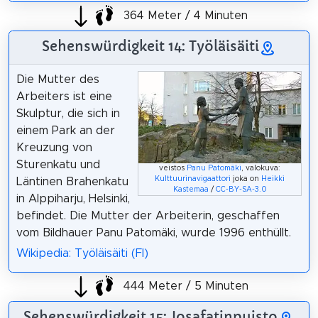
364 Meter / 4 Minuten
Sehenswürdigkeit 14: Työläisäiti
Die Mutter des
Arbeiters ist eine
Skulptur, die sich in
einem Park an der
Kreuzung von
Sturenkatu und
veistos
Panu Patomäki
, valokuva:
Kulttuurinavigaattori
joka on
Heikki
Läntinen Brahenkatu
Kastemaa
/
CC-BY-SA-3.0
in Alppiharju, Helsinki,
befindet. Die Mutter der Arbeiterin, geschaffen
vom Bildhauer Panu Patomäki, wurde 1996 enthüllt.
Wikipedia: Työläisäiti (FI)
444 Meter / 5 Minuten
Sehenswürdigkeit 15: Josafatinpuisto