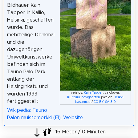
Bildhauer Kain
Tapper in Kallio,
Helsinki, geschaffen
wurde. Das
mehrteilige Denkmal
und die
dazugehörigen
Umweltkunstwerke
befinden sich im
Tauno Palo Park
entlang der
Helsinginkatu und
veistos:
Kain Tapper
, valokuva:
wurden 1993
Kulttuurinavigaattori
joka on
Heikki
fertiggestellt.
Kastemaa
/
CC-BY-SA-3.0
Wikipedia: Tauno
Palon muistomerkki (FI)
,
Website
16 Meter / 0 Minuten