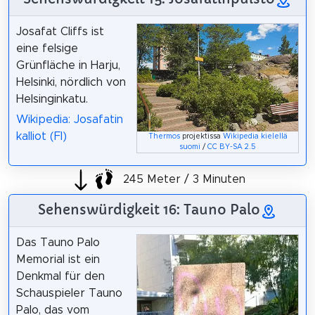
Josafat Cliffs ist
eine felsige
Grünfläche in Harju,
Helsinki, nördlich von
Helsinginkatu.
Wikipedia: Josafatin
kalliot (FI)
Thermos
projektissa
Wikipedia kielellä
suomi
/
CC BY-SA 2.5
245 Meter / 3 Minuten
Sehenswürdigkeit 16: Tauno Palo
Das Tauno Palo
Memorial ist ein
Denkmal für den
Schauspieler Tauno
Palo, das vom