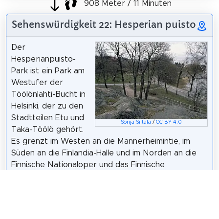
908 Meter / 11 Minuten
Sehenswürdigkeit 22: Hesperian puisto
Der
Hesperianpuisto-
Park ist ein Park am
Westufer der
Töölönlahti-Bucht in
Helsinki, der zu den
Stadtteilen Etu und
Sonja Siltala
/
CC BY 4.0
Taka-Töölö gehört.
Es grenzt im Westen an die Mannerheimintie, im
Süden an die Finlandia-Halle und im Norden an die
Finnische Nationaloper und das Finnische
Nationalballett. Am Strand hingegen erstreckt sich
der Park in einem schmalen Streifen bis nach
Helsinginkatu, auf dessen anderer Seite sich das
Parkgelände des Zoos befindet. Südlich von