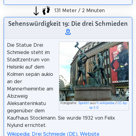
131 Meter / 2 Minuten
Sehenswürdigkeit 19: Die drei Schmieden
Die Statue Drei
Schmiede steht im
Stadtzentrum von
Helsinki auf dem
Kolmen sepän aukio
an der
Mannerheimintie am
Abzweig
Aleksanterinkatu
Fotografie:
Spektri
aus
fi.wikipedia
/
CC-by-
sa 3.0
gegenüber dem
Kaufhaus Stockmann. Sie wurde 1932 von Felix
Nylund errichtet.
Wikipedia: Drei Schmiede (DE)
,
Website