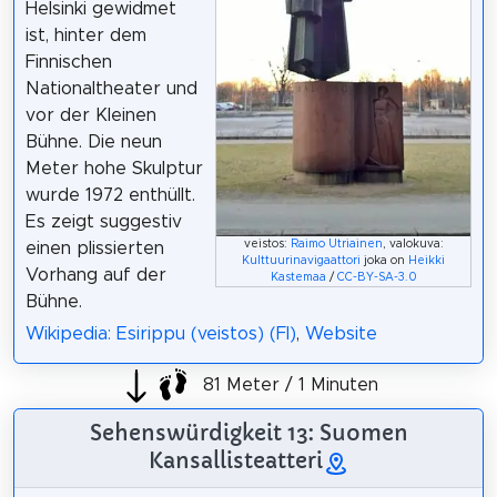
Helsinki gewidmet
ist, hinter dem
Finnischen
Nationaltheater und
vor der Kleinen
Bühne. Die neun
Meter hohe Skulptur
wurde 1972 enthüllt.
Es zeigt suggestiv
veistos:
Raimo Utriainen
, valokuva:
einen plissierten
Kulttuurinavigaattori
joka on
Heikki
Vorhang auf der
Kastemaa
/
CC-BY-SA-3.0
Bühne.
Wikipedia: Esirippu (veistos) (FI)
,
Website
81 Meter / 1 Minuten
Sehenswürdigkeit 13: Suomen
Kansallisteatteri