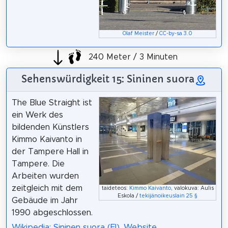
Olaf Meister
/
CC-by-sa 3.0
240 Meter / 3 Minuten
Sehenswürdigkeit 15: Sininen suora
The Blue Straight ist
ein Werk des
bildenden Künstlers
Kimmo Kaivanto in
der Tampere Hall in
Tampere. Die
Arbeiten wurden
zeitgleich mit dem
taideteos:
Kimmo Kaivanto
, valokuva: Aulis
Eskola /
tekijänoikeuslain 25 §
Gebäude im Jahr
1990 abgeschlossen.
Wikipedia: Sininen suora (FI)
,
Website