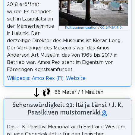
2018 eröffnet
wurde. Es befindet
sich in Lasipalatsi an
der Mannerheimintie
Kulttuurinavigaattori
/
CC BY-SA 4.0
in Helsinki. Der
derzeitige Direktor des Museums ist Kieran Long.
Der Vorgänger des Museums war das Amos
Anderson Art Museum, das von 1965 bis 2017 in
Betrieb war. Amos Rex steht im Eigentum von
Föreningen Konstsamfundet.
Wikipedia: Amos Rex (FI)
,
Website
66 Meter / 1 Minuten
Sehenswürdigkeit 22: Itä ja Länsi / J. K.
Paasikiven muistomerkki
Das J. K. Paasikivi Memorial, auch East and Western,
ist eine Gedenkskulptur für den finnischen