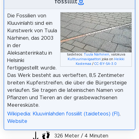
fossiilit
Die Fossilien von
Kluuvinlahti sind ein
Kunstwerk von Tuula
Närhinen, das 2003
in der
Aleksanterinkatu in
taideteos:
Tuula Närhinen
, valokuva
Kulttuurinavigaattori
joka on
Heikki
Helsinki
Kastemaa
/
CC-BY-SA-3.0
fertiggestellt wurde.
Das Werk besteht aus vertieften, 8,5 Zentimeter
breiten Kupferstreifen, die über die Bürgersteige
verlaufen. Sie tragen die lateinischen Namen von
Pflanzen und Tieren an der grasbewachsenen
Meeresküste.
Wikipedia: Kluuvinlahden fossiilit (taideteos) (FI)
,
Website
326 Meter / 4 Minuten