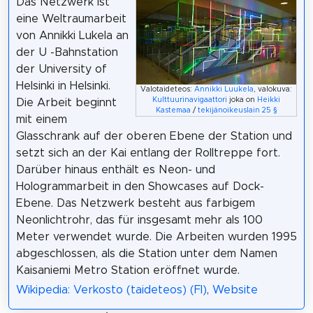
Das Netzwerk ist
eine Weltraumarbeit
von Annikki Lukela an
der U -Bahnstation
der University of
Helsinki in Helsinki.
Valotaideteos:
Annikki Luukela
, valokuva:
Kulttuurinavigaattori
joka on
Heikki
Die Arbeit beginnt
Kastemaa
/
tekijänoikeuslain 25 §
mit einem
Glasschrank auf der oberen Ebene der Station und
setzt sich an der Kai entlang der Rolltreppe fort.
Darüber hinaus enthält es Neon- und
Hologrammarbeit in den Showcases auf Dock-
Ebene. Das Netzwerk besteht aus farbigem
Neonlichtrohr, das für insgesamt mehr als 100
Meter verwendet wurde. Die Arbeiten wurden 1995
abgeschlossen, als die Station unter dem Namen
Kaisaniemi Metro Station eröffnet wurde.
Wikipedia: Verkosto (taideteos) (FI)
,
Website