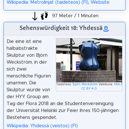
Wikipedia: Metrolinjat (taideteos) (FI)
,
Website
97 Meter / 1 Minuten
Sehenswürdigkeit 18: Yhdessä
Die eine ist eine
halbabstrakte
Skulptur von Björn
Weckström, in der
sich zwei
menschliche Figuren
umarmen. Die
Taideteos:
Björn Weckström
Valokuva:
Htm
/
CC BY 4.0
Skulptur wurde von
der HYY Group am
Tag der Flora 2018 an die Studentenvereinigung
der Universität Helsinki zur Feier ihres 150-jährigen
Bestehens gespendet.
Wikipedia: Yhdessä (veistos) (FI)