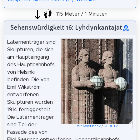
115 Meter / 1 Minuten
Sehenswürdigkeit 16: Lyhdynkantajat
Laternenträger sind
Skulpturen, die sich
am Haupteingang
des Hauptbahnhofs
von Helsinki
befinden. Die von
Emil Wikström
entworfenen
Skulpturen wurden
1914 fertiggestellt.
Die Laternenträger
sind Teil der
Ralf Roletschek
/
GFDL 1.2
Fassade des von
Eliel Saarinen entworfenen Jugendstilbahnhofs.