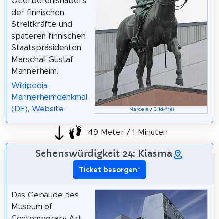
Oberbefehlshabers
der finnischen
Streitkräfte und
späteren finnischen
Staatspräsidenten
Marschall Gustaf
Mannerheim.
Wikipedia:
Mannerheimdenkmal
(DE)
,
Website
Marcela
/
Bild-frei
49 Meter / 1 Minuten
Sehenswürdigkeit 24: Kiasma
Ticket besorgen
*
Das Gebäude des
Museum of
Contemporary Art