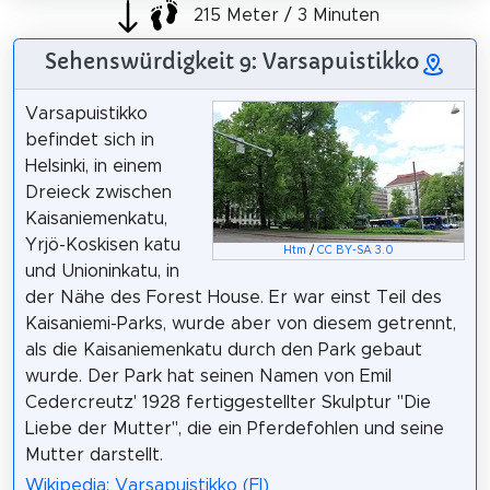
215 Meter / 3 Minuten
Sehenswürdigkeit 9: Varsapuistikko
Varsapuistikko
befindet sich in
Helsinki, in einem
Dreieck zwischen
Kaisaniemenkatu,
Yrjö-Koskisen katu
Htm
/
CC BY-SA 3.0
und Unioninkatu, in
der Nähe des Forest House. Er war einst Teil des
Kaisaniemi-Parks, wurde aber von diesem getrennt,
als die Kaisaniemenkatu durch den Park gebaut
wurde. Der Park hat seinen Namen von Emil
Cedercreutz' 1928 fertiggestellter Skulptur "Die
Liebe der Mutter", die ein Pferdefohlen und seine
Mutter darstellt.
Wikipedia: Varsapuistikko (FI)