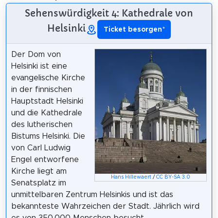
Sehenswürdigkeit 4: Kathedrale von
Helsinki
Ticket besorgen
*
Der Dom von
Helsinki ist eine
evangelische Kirche
in der finnischen
Hauptstadt Helsinki
und die Kathedrale
des lutherischen
Bistums Helsinki. Die
von Carl Ludwig
Engel entworfene
Kirche liegt am
Hans Hillewaert
/
CC BY-SA 3.0
Senatsplatz im
unmittelbaren Zentrum Helsinkis und ist das
bekannteste Wahrzeichen der Stadt. Jährlich wird
es von 350.000 Menschen besucht.