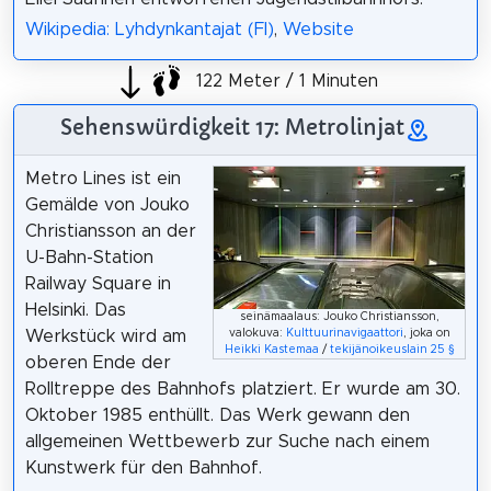
Wikipedia: Lyhdynkantajat (FI)
,
Website
122 Meter / 1 Minuten
Sehenswürdigkeit 17: Metrolinjat
Metro Lines ist ein
Gemälde von Jouko
Christiansson an der
U-Bahn-Station
Railway Square in
Helsinki. Das
seinämaalaus: Jouko Christiansson,
valokuva:
Kulttuurinavigaattori
, joka on
Werkstück wird am
Heikki Kastemaa
/
tekijänoikeuslain 25 §
oberen Ende der
Rolltreppe des Bahnhofs platziert. Er wurde am 30.
Oktober 1985 enthüllt. Das Werk gewann den
allgemeinen Wettbewerb zur Suche nach einem
Kunstwerk für den Bahnhof.