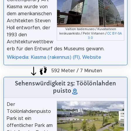
Kiasma wurde von
dem amerikanischen
Architekten Steven
Holl entworfen, der
Valtion taidemuseo / Kuvataiteen
keskusarkisto / Petri Virtanen /
CC BY-SA
1993 den
3.0
Architekturwettbew
erb für den Entwurf des Museums gewann.
Wikipedia: Kiasma (rakennus) (FI)
,
Website
592 Meter / 7 Minuten
Sehenswürdigkeit 25: Töölönlahden
puisto
Der
Töölönlahdenpuisto
Park ist ein
öffentlicher Park am