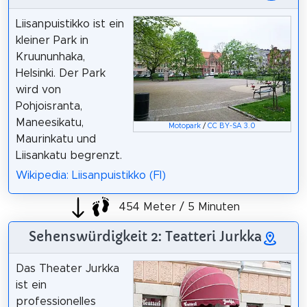
Liisanpuistikko ist ein
kleiner Park in
Kruununhaka,
Helsinki. Der Park
wird von
Pohjoisranta,
Maneesikatu,
Motopark
/
CC BY-SA 3.0
Maurinkatu und
Liisankatu begrenzt.
Wikipedia: Liisanpuistikko (FI)
454 Meter / 5 Minuten
Sehenswürdigkeit 2: Teatteri Jurkka
Das Theater Jurkka
ist ein
professionelles