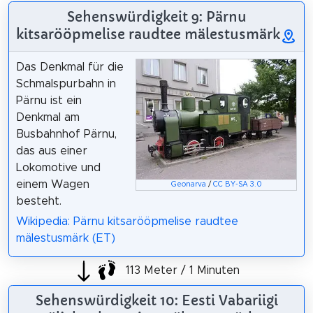
Sehenswürdigkeit 9: Pärnu
kitsarööpmelise raudtee mälestusmärk
Das Denkmal für die
Schmalspurbahn in
Pärnu ist ein
Denkmal am
Busbahnhof Pärnu,
das aus einer
Lokomotive und
einem Wagen
Geonarva
/
CC BY-SA 3.0
besteht.
Wikipedia: Pärnu kitsarööpmelise raudtee
mälestusmärk (ET)
113 Meter / 1 Minuten
Sehenswürdigkeit 10: Eesti Vabariigi