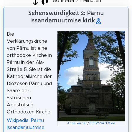
80 Meter / 1 Minuten
Sehenswürdigkeit 2: Pärnu
Issandamuutmise kirik
Die
Verklärungskirche
von Pärnu ist eine
orthodoxe Kirche in
Pärnu in der Aia-
Straße 5. Sie ist die
Kathedralkirche der
Diözesen Pärnu und
Saare der
Estnischen
Apostolisch-
Orthodoxen Kirche.
Wikipedia: Pärnu
Anne karner
/
CC BY-SA 3.0 ee
Issandamuutmise