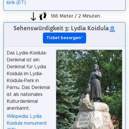
kirik (ET)
166 Meter / 2 Minuten
Sehenswürdigkeit 3: Lydia Koidula
Ticket besorgen
*
Das Lydia-Koidula-
Denkmal ist ein
Denkmal für Lydia
Koidula im Lydia-
Koidula-Park in
Pärnu. Das Denkmal
ist als nationales
Kulturdenkmal
anerkannt.
Wikipedia: Lydia
Koidula monument