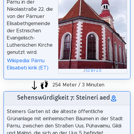
Pärnu in der
Nikolaistraße 22, die
von der Pärnuer
Elisabethgemeinde
der Estnischen
Evangelisch-
Lutherischen Kirche
genutzt wird.
Wikipedia: Pärnu
Eliisabeti kirik (ET)
/
CC BY 2.0
254 Meter / 3 Minuten
Sehenswürdigkeit 7: Steineri aed
Steiners Garten ist die älteste öffentliche
Grünanlage mit einheimischen Bäumen in der Stadt
Pärnu, zwischen den Straßen Uus, Pühavaimu, Gildi
und Malmö, die sich an der Uus 5 befindet.