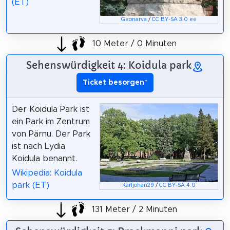
(ET)
Geonarva
/
CC BY-SA 3.0 ee
10 Meter / 0 Minuten
Sehenswürdigkeit 4: Koidula park
Ticket besorgen
*
Der Koidula Park ist
ein Park im Zentrum
von Pärnu. Der Park
ist nach Lydia
Koidula benannt.
Wikipedia: Koidula
park (ET)
Karljohan29
/
CC BY-SA 4.0
131 Meter / 2 Minuten