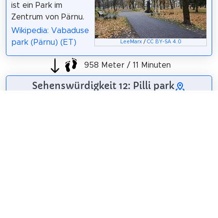
ist ein Park im
Zentrum von Pärnu.
Wikipedia: Vabaduse
park (Pärnu) (ET)
LeeMarx
/
CC BY-SA 4.0
958 Meter / 11 Minuten
Sehenswürdigkeit 12: Pilli park
Der Pilli-Park ist ein
Park in einem Vorort
von Pärnu am Ufer
des Flusses Pärnu, in
der Vesiroosi Straße
2.
Wikipedia: Pilli park
LeeMarx
/
CC BY-SA 4.0
(ET)