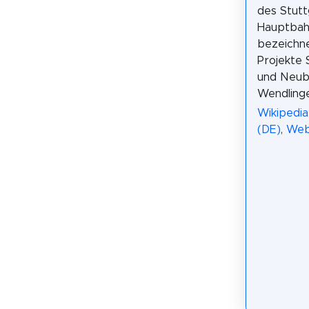
des Stutt
Hauptbah
bezeichne
Projekte 
und Neub
Wendling
Wikipedi
(DE)
,
We