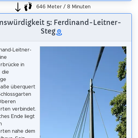
646 Meter / 8 Minuten
nswürdigkeit 5: Ferdinand-Leitner-
Steg
nand-Leitner-
ine
rbrücke in
 die
ige
traße überquert
Schlossgarten
Oberen
rten verbindet.
iches Ende liegt
n
arten nahe dem