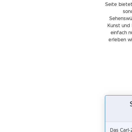
Seite bietet
sond
Sehenswürd
Kunst und 
einfach n
erleben wil
Das Carl-