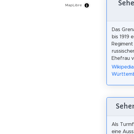
Sehe
MapLibre
Das Grena
bis 1919 
Regiment
russische
Ehefrau v
Wikipedia
Württembe
Sehen
Als Turm
eine Auss