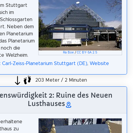
um Stuttgart
sich im
 Schlossgarten
art. Neben dem
hen Planetarium
das Planetarium
 noch die
Ra Boe
/
CC BY-SA 2.5
te Welzheim.
: Carl-Zeiss-Planetarium Stuttgart (DE)
,
Website
203 Meter / 2 Minuten
enswürdigkeit 2: Ruine des Neuen
Lusthauses
 erhaltene
thaus zu