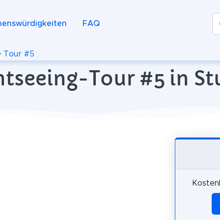
henswürdigkeiten
FAQ
>
Tour #5
htseeing-Tour #5 in St
Kostenl