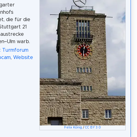
garter
nhofs
t, die für die
Stuttgart 21
austrecke
en–Ulm warb.
a: Turmforum
bcam
,
Website
Felix König
/
CC BY 3.0