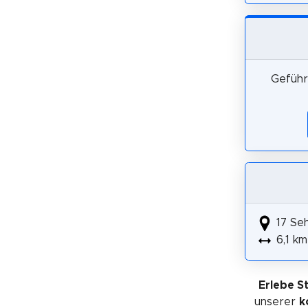
Geführ
17 Se
6,1 km
Erlebe S
unserer
k