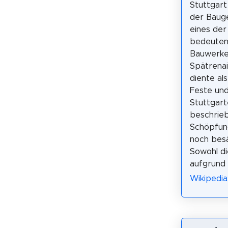
Stuttgart 
der Bauge
eines der
bedeuten
Bauwerke
Spätrena
diente al
Feste und
Stuttgart
beschrieb
Schöpfung
noch besä
Sowohl di
aufgrund 
Wikipedia