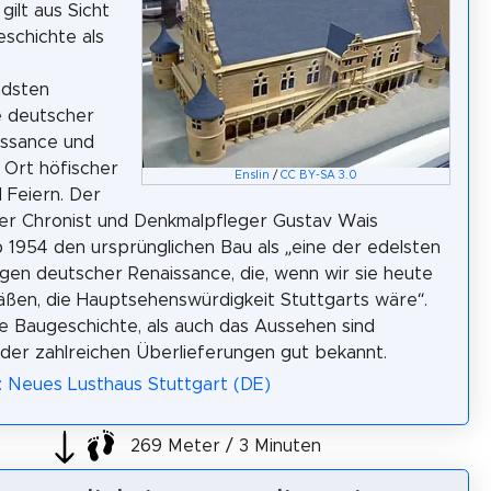
gilt aus Sicht
schichte als
dsten
 deutscher
issance und
s Ort höfischer
Enslin
/
CC BY-SA 3.0
 Feiern. Der
er Chronist und Denkmalpfleger Gustav Wais
 1954 den ursprünglichen Bau als „eine der edelsten
en deutscher Renaissance, die, wenn wir sie heute
ßen, die Hauptsehenswürdigkeit Stuttgarts wäre“.
e Baugeschichte, als auch das Aussehen sind
der zahlreichen Überlieferungen gut bekannt.
: Neues Lusthaus Stuttgart (DE)
269 Meter / 3 Minuten