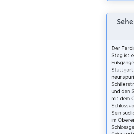
Sehe
Der Ferdi
Steg ist e
Fußgänge
Stuttgart,
neunspur
Schillers
und den 
mit dem 
Schlossga
Sein südl
im Obere
Schlossg