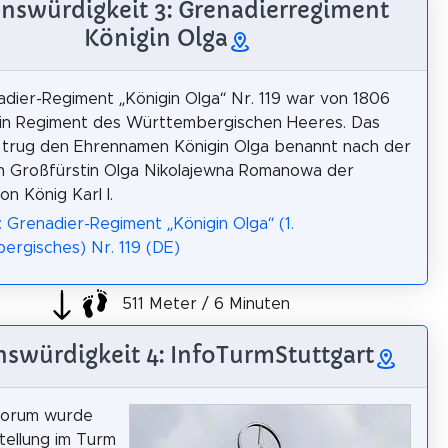
nswürdigkeit 3: Grenadierregiment
Königin Olga
dier-Regiment „Königin Olga“ Nr. 119 war von 1806
ein Regiment des Württembergischen Heeres. Das
 trug den Ehrennamen Königin Olga benannt nach der
n Großfürstin Olga Nikolajewna Romanowa der
on König Karl I.
: Grenadier-Regiment „Königin Olga“ (1.
rgisches) Nr. 119 (DE)
511 Meter / 6 Minuten
swürdigkeit 4: InfoTurmStuttgart
forum wurde
tellung im Turm