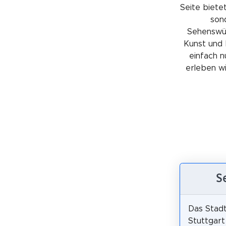
Seite bietet
sond
Sehenswürd
Kunst und 
einfach n
erleben wil
S
Das Stad
Stuttgart