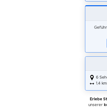
Geführ
6 Seh
1,4 km
Erlebe S
unserer
k