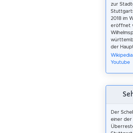
zur Stadt
Stuttgarts
2018 im W
eröffnet 
Wilhelmsp
württembe
der Haupt
Wikipedia
Youtube
Se
Der Schel
einer der
Überrest