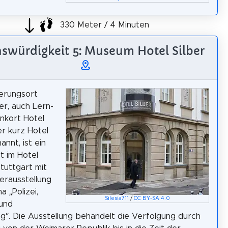
330 Meter / 4 Minuten
swürdigkeit 5: Museum Hotel Silber
erungsort
er, auch Lern-
nkort Hotel
er kurz Hotel
annt, ist ein
 im Hotel
Stuttgart mit
erausstellung
 „Polizei,
Silesia711
/
CC BY-SA 4.0
und
g“. Die Ausstellung behandelt die Verfolgung durch