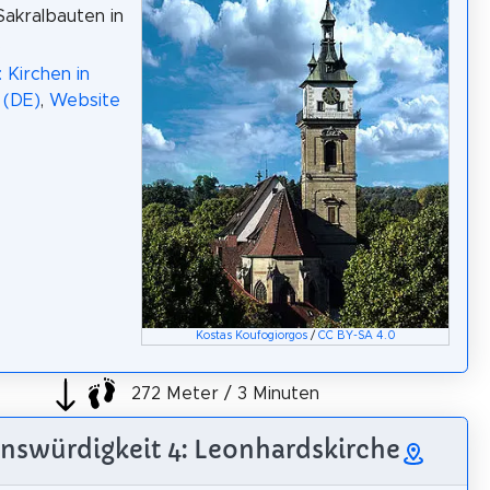
Sakralbauten in
.
 Kirchen in
 (DE)
,
Website
Kostas Koufogiorgos
/
CC BY-SA 4.0
272 Meter / 3 Minuten
nswürdigkeit 4: Leonhardskirche