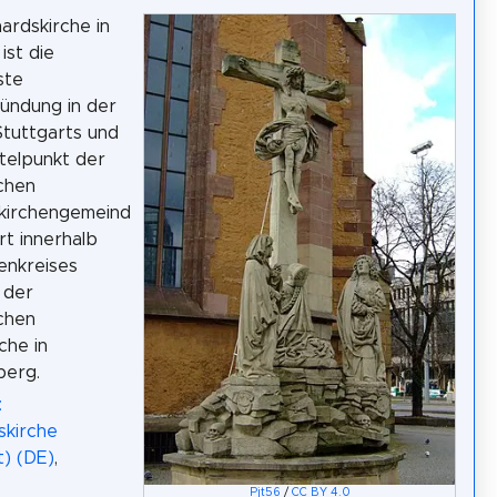
ardskirche in
ist die
ste
ündung in der
Stuttgarts und
telpunkt der
chen
kirchengemeind
rt innerhalb
enkreises
 der
chen
che in
erg.
:
skirche
t) (DE)
,
Pjt56
/
CC BY 4.0