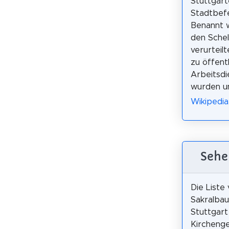
Stuttgart
Stadtbefe
Benannt 
den Schel
verurteilt
zu öffent
Arbeitsd
wurden un
Wikipedia
Sehe
Die Liste
Sakralbau
Stuttgart
Kircheng