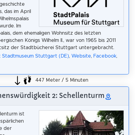
geschichte
, das im April
ilhelmspalais
wurde. Im
alais, dem ehemaligen Wohnsitz des letzten
rgischen Königs Wilhelm II., war von 1965 bis 2011
sitz der Stadtbücherei Stuttgart untergebracht.
: Stadtmuseum Stuttgart (DE)
,
Website
,
Facebook
,
447 Meter / 5 Minuten
henswürdigkeit 2: Schellenturm
lenturm ist
 spärlichen
e der