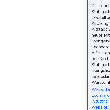
Die Leonh
Stuttgart 
zweitälte
Kirchengr
Altstadt 
heute Mit
Evangelis
Leonhard
e Stuttga
des Kirch
Stuttgart
Evangelis
Landeskir
Württemb
Wikipedia
Leonhard
(Stuttgar
Website