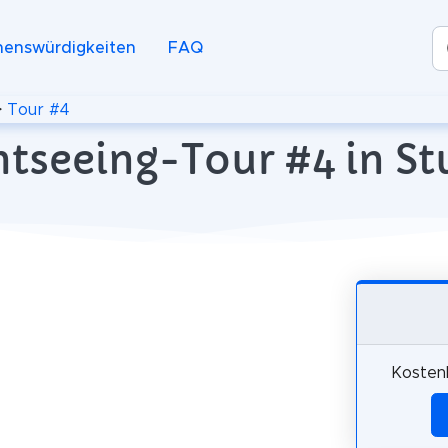
henswürdigkeiten
FAQ
>
Tour #4
htseeing-Tour #4 in St
Kostenl