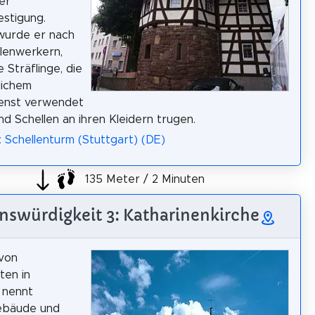
er
stigung.
wurde er nach
lenwerkern,
e Sträflinge, die
lichem
ienst verwendet
d Schellen an ihren Kleidern trugen.
: Schellenturm (Stuttgart) (DE)
135 Meter / 2 Minuten
nswürdigkeit 3: Katharinenkirche
 von
ten in
 nennt
ebäude und