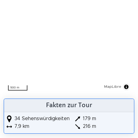
MapLibre
500 m
Fakten zur Tour
34 Sehenswürdigkeiten
179 m
7,9 km
216 m