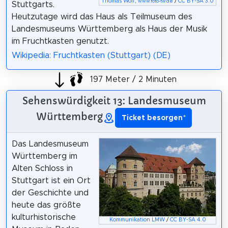
Thomas Wolf
,
/
CC BY-SA 3.0
www.foto-tw.de
Stuttgarts.
Heutzutage wird das Haus als Teilmuseum des
Landesmuseums Württemberg als Haus der Musik
im Fruchtkasten genutzt.
Wikipedia: Fruchtkasten (Stuttgart) (DE)
197 Meter / 2 Minuten
Sehenswürdigkeit 13: Landesmuseum
Württemberg
Ticket besorgen
*
Das Landesmuseum
Württemberg im
Alten Schloss in
Stuttgart ist ein Ort
der Geschichte und
heute das größte
kulturhistorische
Kommunikation LMW
/
CC BY-SA 4.0