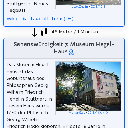
Stuttgarter Neues
user:Enslin
/
CC BY 2.5
Tagblatt.
Wikipedia: Tagblatt-Turm (DE)
46 Meter / 1 Minuten
Sehenswürdigkeit 7: Museum Hegel-
Haus
Das Museum Hegel-
Haus ist das
Geburtshaus des
Philosophen Georg
Wilhelm Friedrich
Hegel in Stuttgart. In
diesem Haus wurde
1770 der Philosoph
MerianStgt
/
CC BY-SA 4.0
Georg Wilhelm
Friedrich Hegel geboren. Er lebte 18 Jahre in