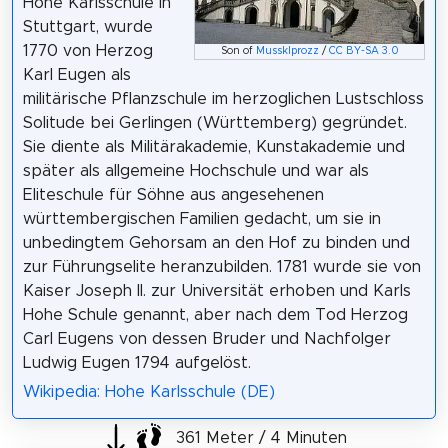
Hohe Karlsschule in
Stuttgart, wurde
1770 von Herzog
Son of
Mussklprozz
/
CC BY-SA 3.0
Karl Eugen als
militärische Pflanzschule im herzoglichen Lustschloss
Solitude bei Gerlingen (Württemberg) gegründet.
Sie diente als Militärakademie, Kunstakademie und
später als allgemeine Hochschule und war als
Eliteschule für Söhne aus angesehenen
württembergischen Familien gedacht, um sie in
unbedingtem Gehorsam an den Hof zu binden und
zur Führungselite heranzubilden. 1781 wurde sie von
Kaiser Joseph II. zur Universität erhoben und Karls
Hohe Schule genannt, aber nach dem Tod Herzog
Carl Eugens von dessen Bruder und Nachfolger
Ludwig Eugen 1794 aufgelöst.
Wikipedia: Hohe Karlsschule (DE)
361 Meter / 4 Minuten