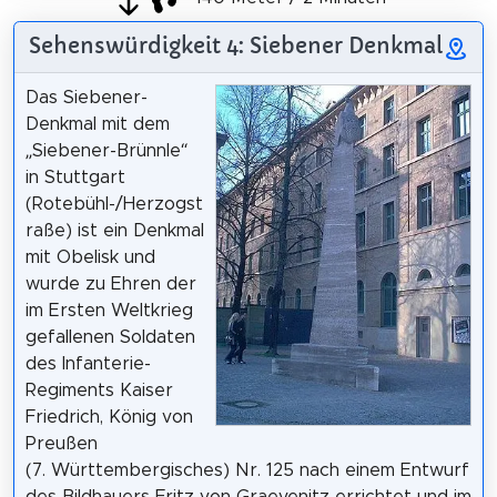
Sehenswürdigkeit 4: Siebener Denkmal
Das Siebener-
Denkmal mit dem
„Siebener-Brünnle“
in Stuttgart
(Rotebühl-/Herzogst
raße) ist ein Denkmal
mit Obelisk und
wurde zu Ehren der
im Ersten Weltkrieg
gefallenen Soldaten
des Infanterie-
Regiments Kaiser
Friedrich, König von
Preußen
(7. Württembergisches) Nr. 125 nach einem Entwurf
des Bildhauers Fritz von Graevenitz errichtet und im