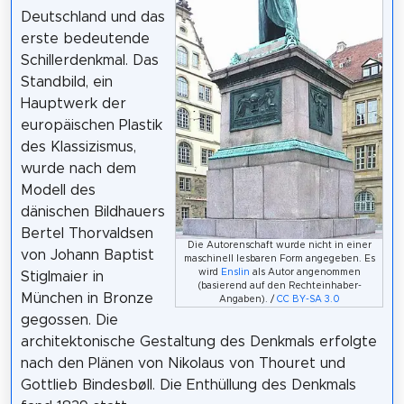
Deutschland und das
erste bedeutende
Schillerdenkmal. Das
Standbild, ein
Hauptwerk der
europäischen Plastik
des Klassizismus,
wurde nach dem
Modell des
dänischen Bildhauers
Bertel Thorvaldsen
Die Autorenschaft wurde nicht in einer
von Johann Baptist
maschinell lesbaren Form angegeben. Es
wird
Enslin
als Autor angenommen
Stiglmaier in
(basierend auf den Rechteinhaber-
München in Bronze
Angaben). /
CC BY-SA 3.0
gegossen. Die
architektonische Gestaltung des Denkmals erfolgte
nach den Plänen von Nikolaus von Thouret und
Gottlieb Bindesbøll. Die Enthüllung des Denkmals