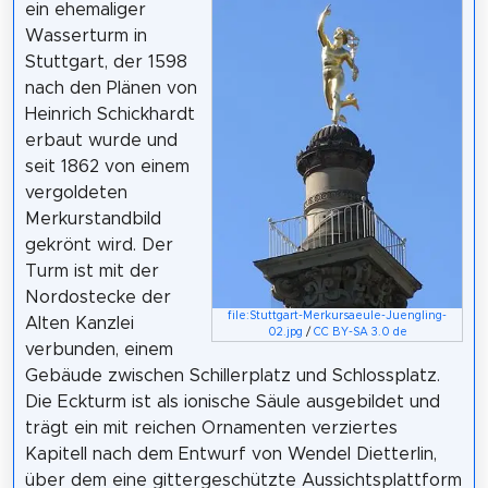
ein ehemaliger
Wasserturm in
Stuttgart, der 1598
nach den Plänen von
Heinrich Schickhardt
erbaut wurde und
seit 1862 von einem
vergoldeten
Merkurstandbild
gekrönt wird. Der
Turm ist mit der
Nordostecke der
file:Stuttgart-Merkursaeule-Juengling-
Alten Kanzlei
02.jpg
/
CC BY-SA 3.0 de
verbunden, einem
Gebäude zwischen Schillerplatz und Schlossplatz.
Die Eckturm ist als ionische Säule ausgebildet und
trägt ein mit reichen Ornamenten verziertes
Kapitell nach dem Entwurf von Wendel Dietterlin,
über dem eine gittergeschützte Aussichtsplattform