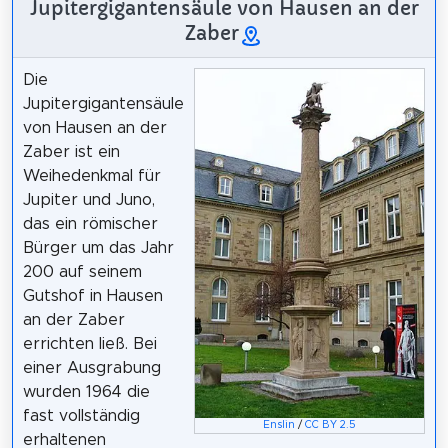
Jupitergigantensäule von Hausen an der
Zaber
Die
Jupitergigantensäule
von Hausen an der
Zaber ist ein
Weihedenkmal für
Jupiter und Juno,
das ein römischer
Bürger um das Jahr
200 auf seinem
Gutshof in Hausen
an der Zaber
errichten ließ. Bei
einer Ausgrabung
wurden 1964 die
fast vollständig
Enslin
/
CC BY 2.5
erhaltenen