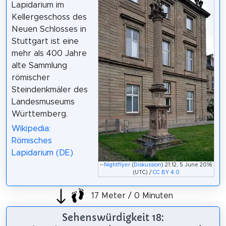
Lapidarium im
Kellergeschoss des
Neuen Schlosses in
Stuttgart ist eine
mehr als 400 Jahre
alte Sammlung
römischer
Steindenkmäler des
Landesmuseums
Württemberg.
Wikipedia:
Römisches
Lapidarium (DE)
--
Nightflyer
(
Diskussion
) 21:12, 5 June 2016
(UTC) /
CC BY 4.0
17 Meter / 0 Minuten
Sehenswürdigkeit 18: