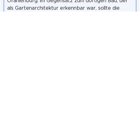
Oranienburg. Im Gegensatz zum dortigen Bau, der
als Gartenarchitektur erkennbar war, sollte die
Grotte im Neuen Garten wie von der Natur
geschaffen wirken. Um diese Natürlichkeit zu
erreichen, ließ Krüger den Ziegelbau mit
Raseneisenstein aus Golzow, Kalktuff aus
Rothenburg ob der Tauber, Gipsstein aus dem Harz
sowie Schlacke und verschmolzene, versinterte
Ziegelsteine, sogenanntem „Schmolz“, verkleiden.
Wikipedia: Muschelgrotte im Neuen Garten (DE)
,
Heritage Website
Teilen
Weitersagen! Teile diese Seite mit deinen
Freunden und deiner Familie.
tweet
teilen
pin it