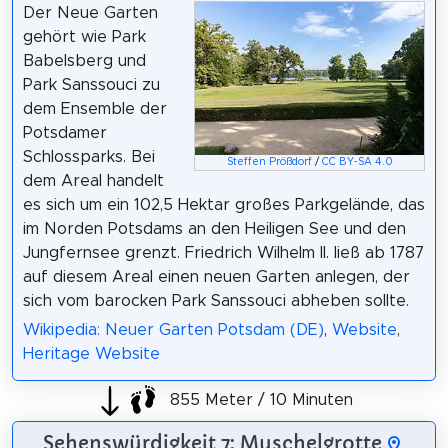
Der Neue Garten
gehört wie Park
Babelsberg und
Park Sanssouci zu
dem Ensemble der
Potsdamer
Schlossparks. Bei
Steffen Prößdorf
/
CC BY-SA 4.0
dem Areal handelt
es sich um ein 102,5 Hektar großes Parkgelände, das
im Norden Potsdams an den Heiligen See und den
Jungfernsee grenzt. Friedrich Wilhelm II. ließ ab 1787
auf diesem Areal einen neuen Garten anlegen, der
sich vom barocken Park Sanssouci abheben sollte.
Wikipedia: Neuer Garten Potsdam (DE)
,
Website
,
Heritage Website
855 Meter / 10 Minuten
Sehenswürdigkeit 7: Muschelgrotte