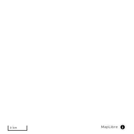
MapLibre
3 km