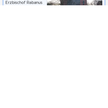
Erzbischof Rabanus
Maurus geweihte,
katholische Kirche im
Mainzer Ortsteil
Hartenberg.
Symposiarch
/
CC BY 3.0
Zusammen mit der
Pfarrei St. Johannes Evangelist im Münchfeld ist sie
eines von zwei Gotteshäusern der Pfarrgemeinde
Don Bosco.
Wikipedia: St. Rabanus Maurus (Mainz) (DE)
,
Url
Teilen
Weitersagen! Teile diese Seite mit deinen
Freunden und deiner Familie.
tweet
teilen
pin it