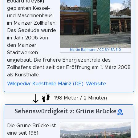
Eduard Kreyßig
geplanten Kessel-
und Maschinenhaus
im Mainzer Zollhafen.
Das Gebäude wurde
im Jahr 2006 von
den Mainzer
Martin Bahmann
/
CC BY-SA 3.0
Stadtwerken
umgebaut. Die frühere Energiezentrale des
Zollhafens dient seit der Eröffnung am 1. März 2008
als Kunsthalle.
Wikipedia: Kunsthalle Mainz (DE)
,
Website
198 Meter / 2 Minuten
Sehenswürdigkeit 2: Grüne Brücke
Die Grüne Brücke ist
eine seit 1981