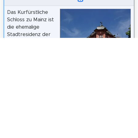
Das Kurfürstliche
Schloss zu Mainz ist
die ehemalige
Stadtresidenz der
Mainzer
Erzbischöfe, die als
solche auch
Kurfürsten und
Landesherren des
Mainzer Kurstaates
waren.
Berthold Werner
/
CC BY-SA 3.0
Wikipedia:
Kurfürstliches Schloss Mainz (DE)
Teilen