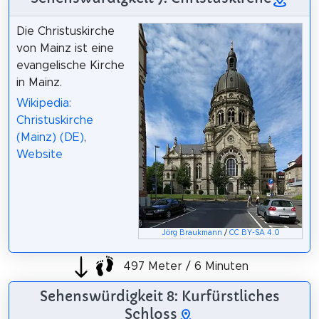
Die Christuskirche
von Mainz ist eine
evangelische Kirche
in Mainz.
Wikipedia:
Christuskirche
(Mainz) (DE)
,
Website
Jörg Braukmann
/
CC BY-SA 4.0
497 Meter / 6 Minuten
Sehenswürdigkeit 8: Kurfürstliches
Schloss