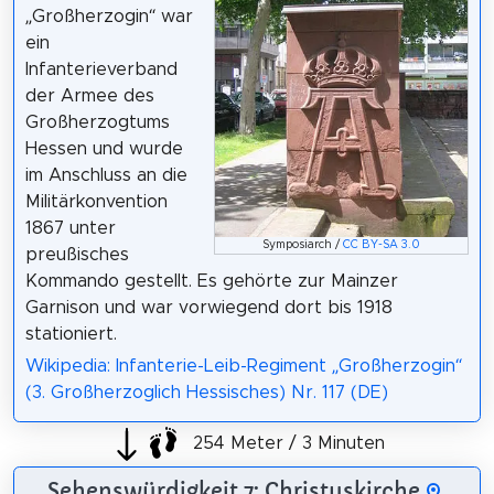
„Großherzogin“ war
ein
Infanterieverband
der Armee des
Großherzogtums
Hessen und wurde
im Anschluss an die
Militärkonvention
1867 unter
Symposiarch /
CC BY-SA 3.0
preußisches
Kommando gestellt. Es gehörte zur Mainzer
Garnison und war vorwiegend dort bis 1918
stationiert.
Wikipedia: Infanterie-Leib-Regiment „Großherzogin“
(3. Großherzoglich Hessisches) Nr. 117 (DE)
254 Meter / 3 Minuten
Sehenswürdigkeit 7: Christuskirche