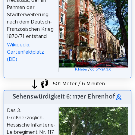
Neustadt, der im
Rahmen der
Stadterweiterung
nach dem Deutsch-
Französischen Krieg
1870/71 entstand.
Wikipedia:
Gartenfeldplatz
(DE)
P.Meter
/
CC BY-SA 3.0
501 Meter / 6 Minuten
Sehenswürdigkeit 6: 117er Ehrenhof
Das 3.
Großherzoglich-
Hessische Infanterie-
Leibregiment Nr. 117