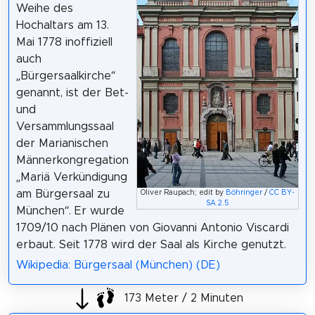
Weihe des
Hochaltars am 13.
Mai 1778 inoffiziell
auch
„Bürgersaalkirche“
genannt, ist der Bet-
und
Versammlungssaal
der Marianischen
Männerkongregation
„Mariä Verkündigung
am Bürgersaal zu
Oliver Raupach; edit by
Böhringer
/
CC BY-
SA 2.5
München“. Er wurde
1709/10 nach Plänen von Giovanni Antonio Viscardi
erbaut. Seit 1778 wird der Saal als Kirche genutzt.
Wikipedia: Bürgersaal (München) (DE)
173 Meter / 2 Minuten