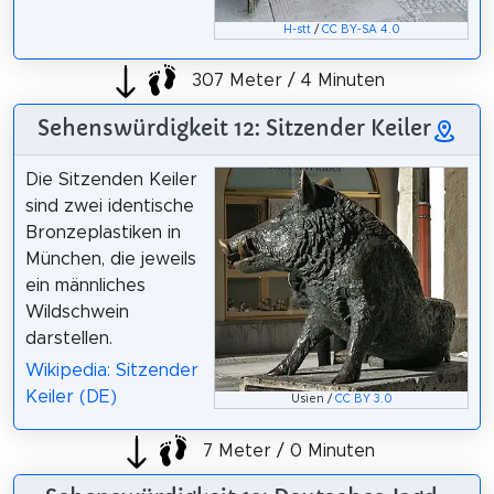
H-stt
/
CC BY-SA 4.0
307 Meter / 4 Minuten
Sehenswürdigkeit 12: Sitzender Keiler
Die Sitzenden Keiler
sind zwei identische
Bronzeplastiken in
München, die jeweils
ein männliches
Wildschwein
darstellen.
Wikipedia: Sitzender
Keiler (DE)
Usien /
CC BY 3.0
7 Meter / 0 Minuten