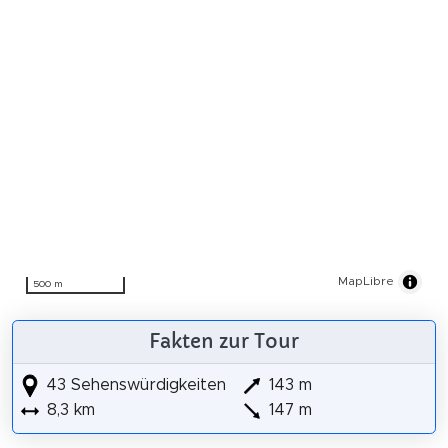
MapLibre
500 m
Fakten zur Tour
43 Sehenswürdigkeiten
143 m
8,3 km
147 m