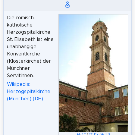
Die römisch-
katholische
Herzogspitalkirche
St. Elisabeth ist eine
unabhängige
Konventkirche
(Klosterkirche) der
Münchner
Servitinnen.
Wikipedia:
Herzogspitalkirche
(München) (DE)
AHert
/
CC BY-SA 3.0