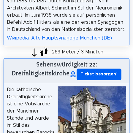
von 1883 bis 1887 durch König Ludwig II. vom
Architekten Albert Schmidt im Stil der Neuromanik
erbaut. Im Juni 1938 wurde sie auf persönlichen
Befehl Adolf Hitlers als eine der ersten Synagogen
in Deutschland von den Nationalsozialisten zerstört.
Wikipedia: Alte Hauptsynagoge München (DE)
263 Meter / 3 Minuten
Sehenswürdigkeit 22:
Dreifaltigkeitskirche
Ticket besorgen
*
Die katholische
Dreifaltigkeitskirche
ist eine Votivkirche
der Münchner
Stände und wurde
im Stil des
bayerischen Barocks