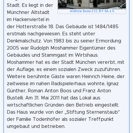
Stadt. Es liegt in der
Andrew Bossi
/
CC BY-SA 2.5
Münchner Altstadt
im Hackenviertel in
der Hotterstraße 18. Das Gebäude ist 1484/1485
erstmals nachgewiesen. Es steht unter
Denkmalschutz. Von 1983 bis zu seiner Ermordung
2005 war Rudolph Moshammer Eigentümer des
Gebäudes und Stammgast im Wirtshaus.
Moshammer hat es der Stadt München vererbt, mit
der Auflage, es einem sozialen Zweck zuzuführen.
Weitere berühmte Gäste waren Heinrich Heine, der
zeitweise im nahen Radspielerhaus wohnte, Ignaz
Günther, Roman Anton Boos und Franz Anton
Bustelli. Am 31. Mai 2011 hat das Lokal aus
wirtschaftlichen Gründen den Betrieb eingestellt.
Das Haus wurde von der „Stiftung Sternenstaub“
der Familie Todenhöfer als sozialer Treffpunkt
umgebaut und betrieben.