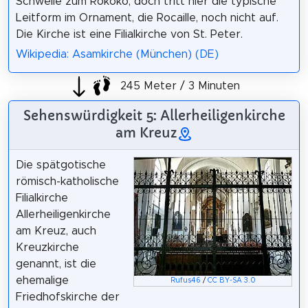
Schwelle zum Rokoko, doch tritt hier die typische
Leitform im Ornament, die Rocaille, noch nicht auf.
Die Kirche ist eine Filialkirche von St. Peter.
Wikipedia: Asamkirche (München) (DE)
245 Meter / 3 Minuten
Sehenswürdigkeit 5: Allerheiligenkirche
am Kreuz
Die spätgotische
römisch-katholische
Filialkirche
Allerheiligenkirche
am Kreuz, auch
Kreuzkirche
genannt, ist die
ehemalige
Rufus46
/
CC BY-SA 3.0
Friedhofskirche der