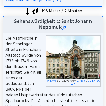
Wikipedia: Sendlinger Tor (DE)
196 Meter / 2 Minuten
Sehenswürdigkeit 4: Sankt Johann
Nepomuk
Die Asamkirche in
der Sendlinger
Straße in Münchens
Altstadt wurde von
1733 bis 1746 von
den Brüdern Asam
errichtet. Sie gilt als
eines der
Wikiolo
, derivative work
Lämpel
/
CC BY-SA
bedeutendsten
4.0
Bauwerke der
beiden Hauptvertreter des süddeutschen
Spätbarocks. Die Asamkirche steht bereits an der