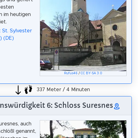
testen
n im heutigen
et.
 St. Sylvester
) (DE)
Rufus46
/
CC BY-SA 3.0
337 Meter / 4 Minuten
nswürdigkeit 6: Schloss Suresnes
uresnes, auch
chlößl genannt,