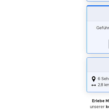
Geführ
6 Seh
2,8 k
Erlebe 
unserer
k