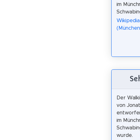
im Münchn
Schwabin
Wikipedia
(München
Se
Der Walki
von Jona
entworfen
im Münchn
Schwabing
wurde.