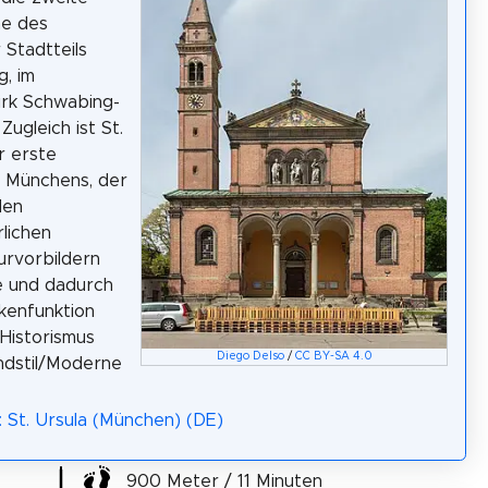
he des
Stadtteils
, im
irk Schwabing-
Zugleich ist St.
r erste
u Münchens, der
den
rlichen
urvorbildern
 und dadurch
kenfunktion
Historismus
Diego Delso
/
CC BY-SA 4.0
ndstil/Moderne
: St. Ursula (München) (DE)
900 Meter / 11 Minuten