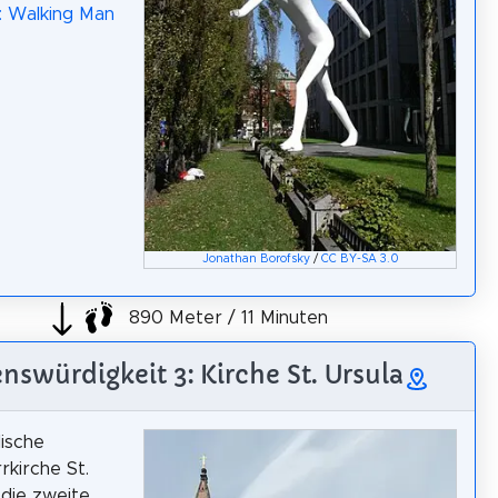
: Walking Man
Jonathan Borofsky
/
CC BY-SA 3.0
890 Meter / 11 Minuten
nswürdigkeit 3: Kirche St. Ursula
lische
rkirche St.
 die zweite