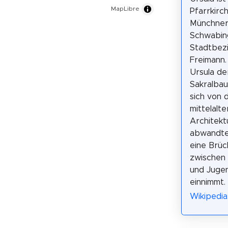
MapLibre
Pfarrkirc
Münchner 
Schwabing
Stadtbez
Freimann. 
Ursula de
Sakralba
sich von 
mittelalte
Architekt
abwandte
eine Brüc
zwischen 
und Juge
einnimmt.
Wikipedia