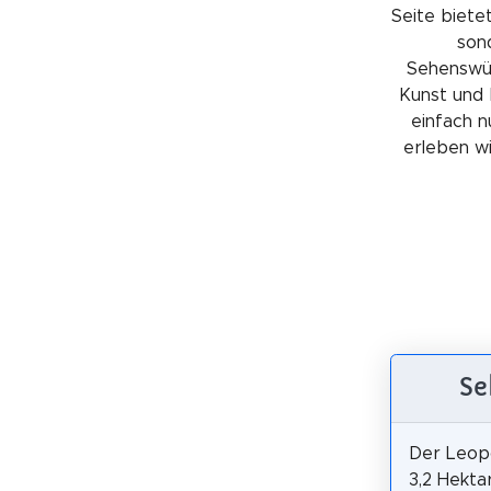
Seite bietet
sond
Sehenswürd
Kunst und 
einfach n
erleben wil
Se
Der Leopo
3,2 Hekta