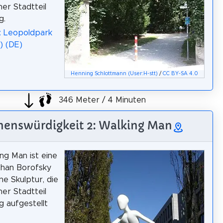
er Stadtteil
g.
: Leopoldpark
) (DE)
Henning Schlottmann (User:H-stt)
/
CC BY-SA 4.0
346 Meter / 4 Minuten
henswürdigkeit 2: Walking Man
ng Man ist eine
than Borofsky
e Skulptur, die
er Stadtteil
 aufgestellt