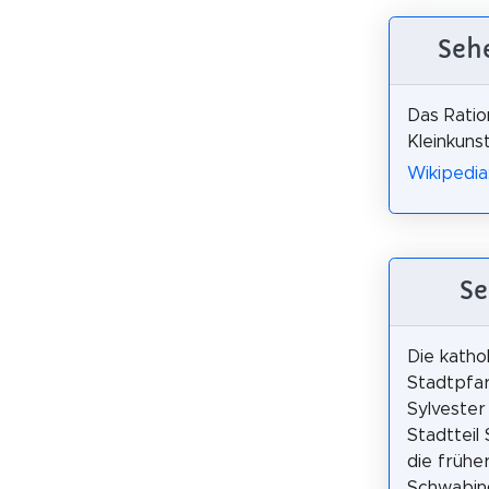
Sehe
Das Ratio
Kleinkuns
Wikipedia
Se
Die katho
Stadtpfar
Sylveste
Stadtteil
die frühe
Schwabin