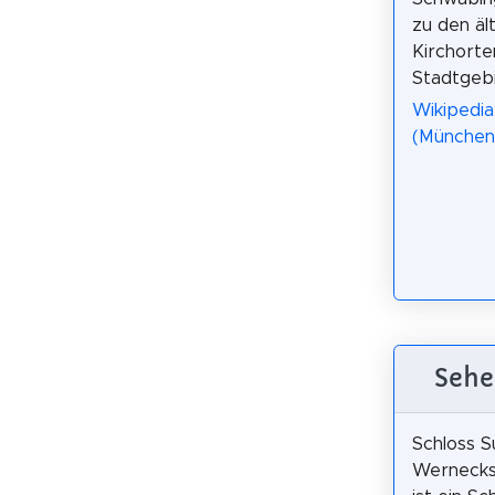
zu den äl
Kirchorte
Stadtgebi
Wikipedia:
(München
Sehe
Schloss S
Wernecks