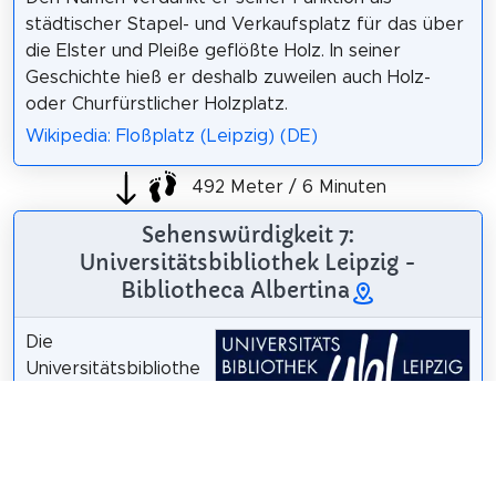
städtischer Stapel- und Verkaufsplatz für das über
die Elster und Pleiße geflößte Holz. In seiner
Geschichte hieß er deshalb zuweilen auch Holz-
oder Churfürstlicher Holzplatz.
Wikipedia: Floßplatz (Leipzig) (DE)
492 Meter / 6 Minuten
Sehenswürdigkeit 7:
Universitätsbibliothek Leipzig -
Bibliotheca Albertina
Die
Universitätsbibliothe
k Leipzig ist eine
zentrale Einrichtung
der Universität Leipzig. Sie ist eine der ältesten
Bibliotheken Deutschlands. Ihr Hauptgebäude ist die