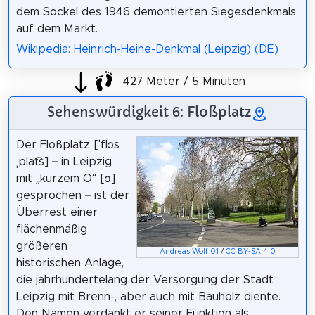
dem Sockel des 1946 demontierten Siegesdenkmals
auf dem Markt.
Wikipedia: Heinrich-Heine-Denkmal (Leipzig) (DE)
427 Meter / 5 Minuten
Sehenswürdigkeit 6: Floßplatz
Der Floßplatz [ˈflɔs
ˌplat͡s] – in Leipzig
mit „kurzem O“ [​ɔ​]
gesprochen – ist der
Überrest einer
flächenmäßig
größeren
Andreas Wolf 01
/
CC BY-SA 4.0
historischen Anlage,
die jahrhundertelang der Versorgung der Stadt
Leipzig mit Brenn-, aber auch mit Bauholz diente.
Den Namen verdankt er seiner Funktion als