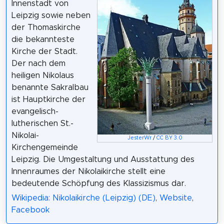
Innenstadt von
Leipzig sowie neben
der Thomaskirche
die bekannteste
Kirche der Stadt.
Der nach dem
heiligen Nikolaus
benannte Sakralbau
ist Hauptkirche der
evangelisch-
lutherischen St.-
Nikolai-
JesterWr
/
CC BY 3.0
Kirchengemeinde
Leipzig. Die Umgestaltung und Ausstattung des
Innenraumes der Nikolaikirche stellt eine
bedeutende Schöpfung des Klassizismus dar.
Wikipedia: Nikolaikirche (Leipzig) (DE)
,
Website
,
Facebook