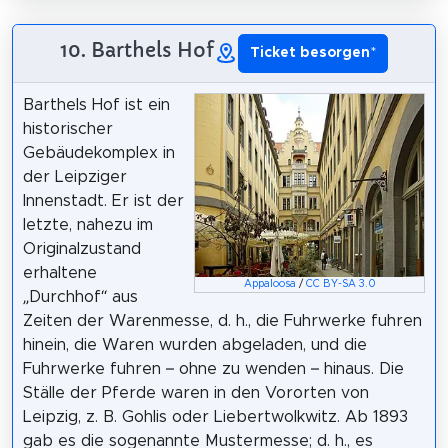
10. Barthels Hof
Ticket besorgen
*
Barthels Hof ist ein
historischer
Gebäudekomplex in
der Leipziger
Innenstadt. Er ist der
letzte, nahezu im
Originalzustand
erhaltene
Appaloosa
/
CC BY-SA 3.0
„Durchhof“ aus
Zeiten der Warenmesse, d. h., die Fuhrwerke fuhren
hinein, die Waren wurden abgeladen, und die
Fuhrwerke fuhren – ohne zu wenden – hinaus. Die
Ställe der Pferde waren in den Vororten von
Leipzig, z. B. Gohlis oder Liebertwolkwitz. Ab 1893
gab es die sogenannte Mustermesse; d. h., es