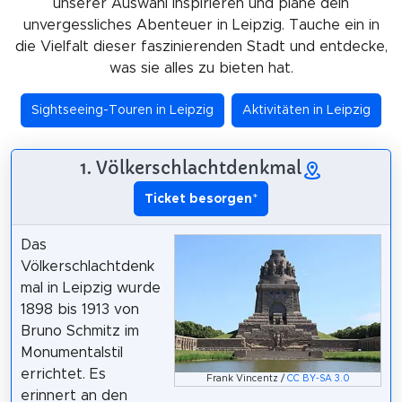
unserer Auswahl inspirieren und plane dein
unvergessliches Abenteuer in Leipzig. Tauche ein in
die Vielfalt dieser faszinierenden Stadt und entdecke,
was sie alles zu bieten hat.
Sightseeing-Touren in Leipzig
Aktivitäten in Leipzig
1. Völkerschlachtdenkmal
Ticket besorgen
*
Das
Völkerschlachtdenk
mal in Leipzig wurde
1898 bis 1913 von
Bruno Schmitz im
Monumentalstil
errichtet. Es
Frank Vincentz /
CC BY-SA 3.0
erinnert an den