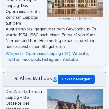
Ballett der Oper
Leipzig. Das
Opernhaus steht im
Zentrum Leipzigs
Ichwarsnur
/
CC BY-SA 4.0
auf dem
Augustusplatz, gegenüber dem Gewandhaus. Es
wurde 1954–1960 nach einem Entwurf von Kunz
Nierade und Kurt Hemmerling erbaut und ist im
neoklassizistischen Stil gehalten.
Wikipedia: Opernhaus Leipzig (DE)
,
Website
,
Twitter
,
Facebook
,
Instagram
,
Youtube
6. Altes Rathaus
Ticket besorgen
*
Das Alte Rathaus in
Leipzig – die
Ostseite des