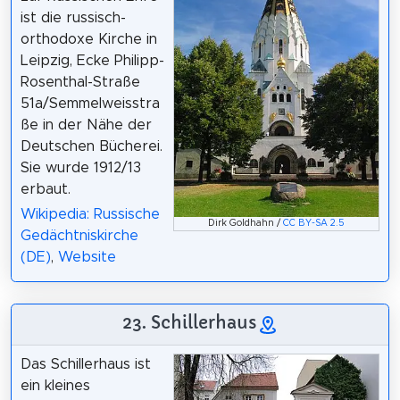
ist die russisch-
orthodoxe Kirche in
Leipzig, Ecke Philipp-
Rosenthal-Straße
51a/Semmelweisstra
ße in der Nähe der
Deutschen Bücherei.
Sie wurde 1912/13
erbaut.
Wikipedia: Russische
Dirk Goldhahn /
CC BY-SA 2.5
Gedächtniskirche
(DE)
,
Website
23. Schillerhaus
Das Schillerhaus ist
ein kleines