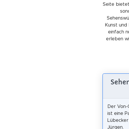
Seite bietet
sond
Sehenswürd
Kunst und 
einfach n
erleben wil
Sehen
Der Von-
ist eine P
Lübecker 
Jürgen.