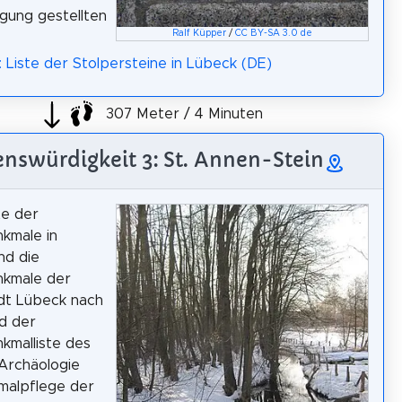
gung gestellten
Ralf Küpper
/
CC BY-SA 3.0 de
: Liste der Stolpersteine in Lübeck (DE)
307 Meter / 4 Minuten
nswürdigkeit 3: St. Annen-Stein
te der
kmale in
nd die
kmale der
dt Lübeck nach
d der
kmalliste des
Archäologie
malpflege der