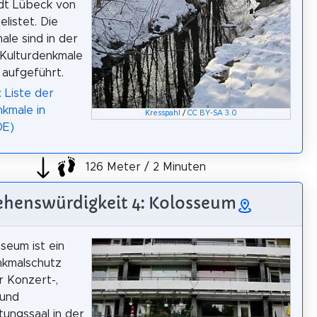
dt Lübeck von
listet. Die
le sind in der
 Kulturdenkmale
 aufgeführt.
: Liste der
kmale in
Kresspahl
/
CC BY-SA 3.0
DE)
126 Meter / 2 Minuten
ehenswürdigkeit 4: Kolosseum
seum ist ein
nkmalschutz
 Konzert-,
 und
tungssaal in der