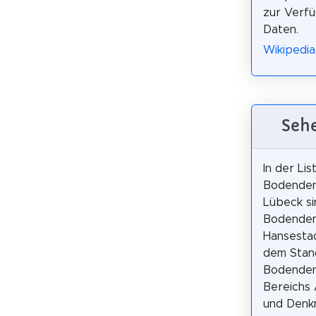
zur Verfü
Daten.
Wikipedia
Sehe
In der Lis
Bodenden
Lübeck si
Bodenden
Hansesta
dem Stan
Bodenden
Bereichs 
und Denk