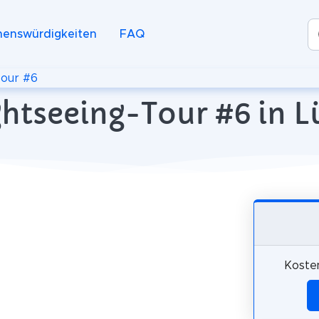
henswürdigkeiten
FAQ
our #6
ghtseeing-Tour #6 in 
Koste