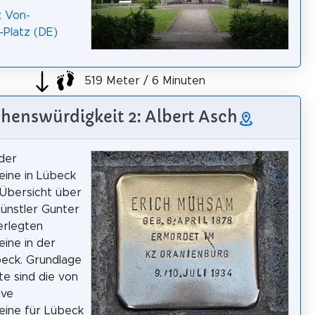
: Von-
Platz (DE)
519 Meter / 6 Minuten
henswürdigkeit 2: Albert Asch
 der
eine in Lübeck
 Übersicht über
ünstler Gunter
erlegten
eine in der
eck. Grundlage
te sind die von
ive
eine für Lübeck