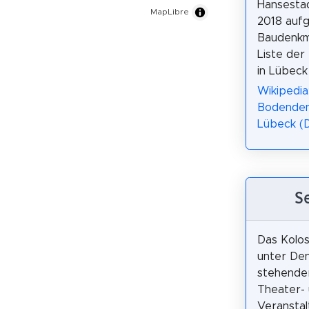
Hansesta
MapLibre
2018 aufge
Baudenkma
Liste der
in Lübeck
Wikipedia
Bodenden
Lübeck (
S
Das Kolos
unter De
stehender
Theater-
Veranstal