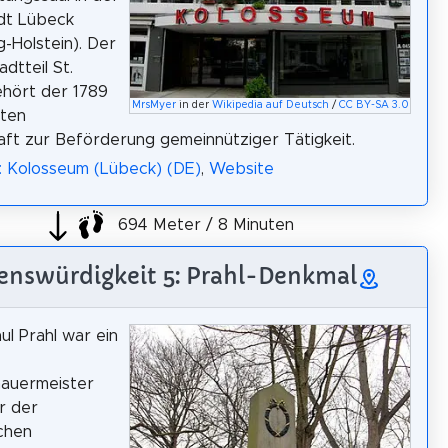
dt Lübeck
g-Holstein). Der
adtteil St.
hört der 1789
MrsMyer
in der
Wikipedia auf Deutsch
/
CC BY-SA 3.0
ten
aft zur Beförderung gemeinnütziger Tätigkeit.
: Kolosseum (Lübeck) (DE)
,
Website
694 Meter / 8 Minuten
enswürdigkeit 5: Prahl-Denkmal
ul Prahl war ein
auermeister
r der
chen