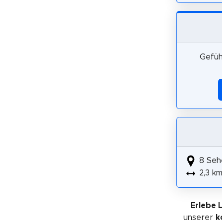
Gefüh
8 Seh
2,3 k
Erlebe 
unserer
k