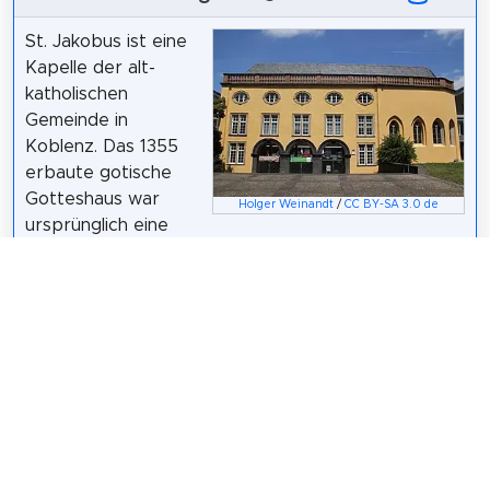
St. Jakobus ist eine
Kapelle der alt-
katholischen
Gemeinde in
Koblenz. Das 1355
erbaute gotische
Gotteshaus war
Holger Weinandt
/
CC BY-SA 3.0 de
ursprünglich eine
Friedhofskapelle des Deutschen Ordens. Sie liegt
gegenüber der Kastorkirche und ist an den
Südflügel des ehemaligen Leyenschen Hofs
angebaut, in dem sich heute das Landesamt für
Straßen- und Verkehrswesen Rheinland-Pfalz
befindet. Der Patron der Kapelle und Gemeinde ist
Jakobus der Ältere. Die Koblenzer Gemeinde
gehört zur Alt-Katholischen Kirche in Deutschland.
Wikipedia: St. Jakobus (Koblenz) (DE)