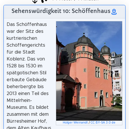
Sehenswürdigkeit 10: Schöffenhaus
Das Schöffenhaus
war der Sitz des
kurtrierischen
Schöffengerichts
für die Stadt
Koblenz. Das von
1528 bis 1530 im
spätgotischen Stil
erbaute Gebäude
beherbergte bis
2013 einen Teil des
Mittelrhein-
Museums. Es bildet
zusammen mit dem
Bürresheimer Hof,
Holger Weinandt
/
CC BY-SA 3.0 de
dem Alten Kaufhaus