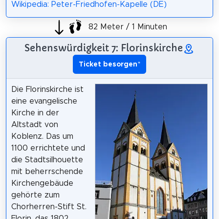
Wikipedia: Peter-Friedhofen-Kapelle (DE)
82 Meter / 1 Minuten
Sehenswürdigkeit 7: Florinskirche
Ticket besorgen
*
Die Florinskirche ist
eine evangelische
Kirche in der
Altstadt von
Koblenz. Das um
1100 errichtete und
die Stadtsilhouette
mit beherrschende
Kirchengebäude
gehörte zum
Chorherren-Stift St.
Florin, das 1802